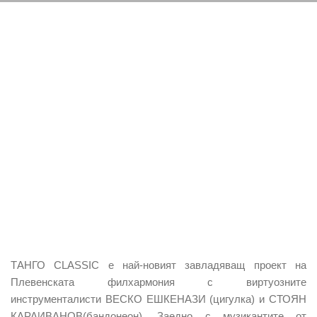
ТАНГО CLASSIC е най-новият завладяващ проект на
Плевенската филхармония с виртуозните
инструменталисти ВЕСКО ЕШКЕНАЗИ (цигулка) и СТОЯН
КАРАИВАНОВ(бандонеон). Заедно с музикантите от