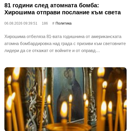
81 години след атомната бомба:
Хирошима отправи послание към света
06.08.2026 09:39:51
186
Политика
Хирошима отбеляза 81-вата годишнина от американската
атомна бомбардировка над града с призиви към световните
лидери да се откажат от войните и от оправд…