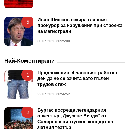
Иван Шишков сезира главния
5
прокурор за нарушения при строежа
на магистрали
30.07.2026 20:25:00
Най-Коментирани
Предложение: 4-часовият работен
1
ден да не се зачита като пълен
трудов стаж
22.07.2026 20:56:52
Бургас посреща легендарния
2
оркестър „Джузепе Верди“ от
Салерно с виртуозен концерт на
Летния театър