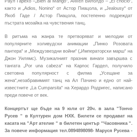
Раул Гарехо –„Bien al Mango“, Анхел Вилолдо – „El choclo“,
както и „Adios, Nonino“ от Астор Пиацола, и „Jealousy“ от
Якоб Гаде / Астор Пиацола, постепенно подреждат
пъстрата мозайка на чувствения танц.
В ритъма на жанра те претворяват и мелодии от
популярните холивудски анимации „Пинко Розовата
пантера“ и „Междузвездни войни“ („Императорски марш“ на
Джон Уилямс). Музикалният празник винаги завършва с
тангата „Por una cabeza“ на Карлос Гардел, получило
световна популярност с филма „Усещане за
жена“,незабравимият танц на Ал Пачино и едно от най-
известните „La Cumparsita“ на Херардо Родригес, написано
преди повече от век.
Концертът ще бъде на 9 юли от 20ч. в зала “Тончо
Русев “ в Културен дом НХК. Билети се продават на
касата на “Арт ателие “ в билетен център “Часовника “.
За повече информация тел.0894898098- Маруся Русева -