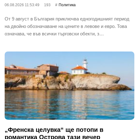
06.08.2026 11:53:49
193
Политика
От 9 август в България приключва едногодишният период
на двойно обозначаване на цените в левове и евро. Това
означава, че във всички търговски обекти, з…
„Френска целувка“ ще потопи в
романтика Острова тази вечер