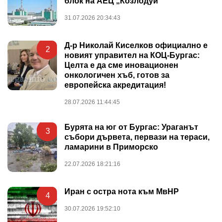
блок на АЕЦ „Козлодуй“
31.07.2026 20:34:43
Д-р Николай Киселков официално е
2
новият управител на КОЦ-Бургас:
Целта е да сме иновационен
онкологичен хъб, готов за
европейска акредитация!
28.07.2026 11:44:45
Бурята на юг от Бургас: Ураганът
3
събори дървета, первази на тераси,
ламарини в Приморско
22.07.2026 18:21:16
Иран с остра нота към МвНР
4
30.07.2026 19:52:10