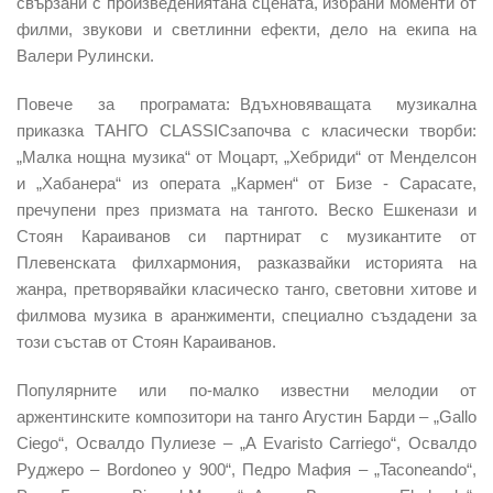
свързани с произведениятана сцената, избрани моменти от
филми, звукови и светлинни ефекти, дело на екипа на
Валери Рулински.
Повече за програмата: Вдъхновяващата музикална
приказка ТАНГО CLASSICзапочва с класически творби:
„Малка нощна музика“ от Моцарт, „Хебриди“ от Менделсон
и „Хабанера“ из операта „Кармен“ от Бизе - Сарасате,
пречупени през призмата на тангото. Веско Ешкенази и
Стоян Караиванов си партнират с музикантите от
Плевенската филхармония, разказвайки историята на
жанра, претворявайки класическо танго, световни хитове и
филмова музика в аранжименти, специално създадени за
този състав от Стоян Караиванов.
Популярните или по-малко известни мелодии от
аржентинските композитори на танго Агустин Барди – „Gallo
Сiego“, Освалдо Пулиезе – „A Evaristo Carriego“, Освалдо
Руджеро – Bordoneo y 900“, Педро Мафия – „Taconeando“,