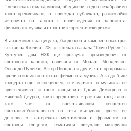
Плевенската филхармония, обединени в едно незабравимо
танго преживяване, те повеждат публиката, разказвайки
историята на тангото с произведения от класиката,
филмовата музика и страстните аржентински ритми.
В аранжимент за цигулка, бандонеон и камерен оркестров
състав на 9 юли от 20ч. от сцената на зала “Тончо Русев “ в
Културен дом НХК ще прозвучат произведения от
световната класика, написани от Моцарт, Менделсон,
Освалдо Пулиезе, Астор Пиацола и други, като програмата
прелива и към тангото във филмовата музика. А за да бъде
концерта още по-специален, към магията на музиката се
присъединяват и танго танцьорите Далия Димитрова и
Николай Джуров, които представят страстния танц танго,
като част от впечатляващия концертен
спектакъл.Уникалността на този вълнуващ проект се
допълва от авторската мултимедия с фрагменти от
световни концерти, тематични визуални материали