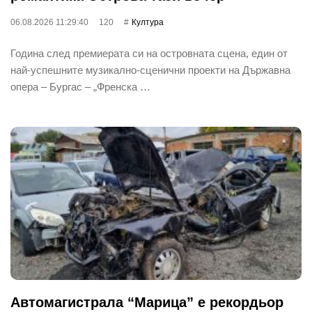
06.08.2026 11:29:40
120
Култура
Година след премиерата си на островната сцена, един от
най‐успешните музикално-сценични проекти на Държавна
опера – Бургас – „Френска …
Автомагистрала “Марица” е рекордьор