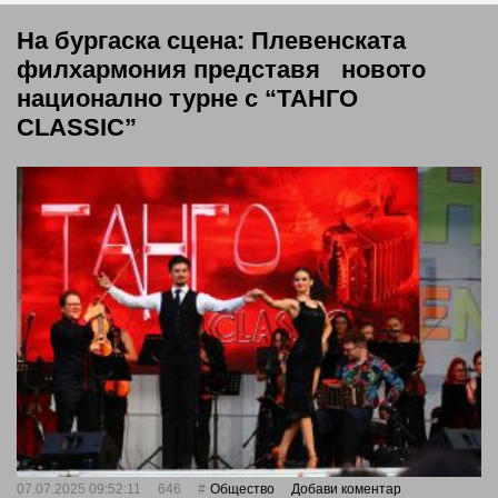
На бургаска сцена: Плевенската
филхармония представя новото
национално турне с “ТАНГО
CLASSIC”
07.07.2025 09:52:11
646
Общество
Добави коментар