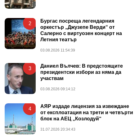
Бургас посреща легендарния
2
оркестър „Джузепе Верди“ от
Салерно с виртуозен концерт на
Летния театър
03.08.2026 11:54:39
Даниел Вълчев: В предстоящите
3
президентски избори аз няма да
участвам
03.08.2026 09:14:12
АЯР издаде лицензия за извеждане
4
от експлоатация на трети и четвърти
блок на АЕЦ „Козлодуй“
31.07.2026 20:34:43