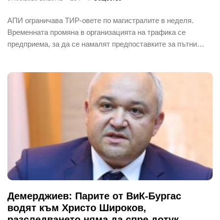
АПИ ограничава ТИР-овете по магистралите в неделя.
Временната промяна в организацията на трафика се
предприема, за да се намалят предпоставките за пътни…
Демерджиев: Парите от ВиК-Бургас
водят към Христо Широков,
разследването няма да спре дотук