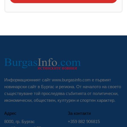
Информационният сайт www.burgasinfo.com е първият
новинарски сайт в Бургас и региона. От началото на своето
съществуване той проследява събитията от политически,
икономически, обществен, културен и спортен характер.
Адрес
За контакти
8000, гр. Бургас
+359 882 906815