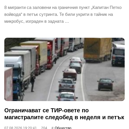
8 мигранти са заловени на граничния пункт „Капитан Петко
войвода“ в петък сутринта. Те били укрити в тайник на
микробус, изграден в задната …
Ограничават се ТИР-овете по
магистралите следобед в неделя и петък
07.08.2026 19:20:41
204
Общество