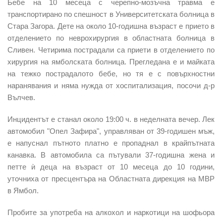
Бебе на 10 месеца с черепно-мозъчна травма
е
транспортирано по спешност в Университетската болница в
Стара Загора.
Дете на около 10-годишна възраст
е прието в
отделението по неврохирургия в областната болница в
Сливен.
Четирима пострадали са приети в отделението по
хирургия
на ямболската болница.
Прегледана е и майката
на тежко пострадалото бебе, но тя е с повърхностни
наранявания и няма нужда от хоспитализация, посочи д-р
Вълчев.
Инцидентът е станал около 19:00 ч.
в неделната вечер. Лек
автомобил "Опел Зафира", управляван от 39-годишен мъж,
е
напуснал пътното платно е пропаднал в крайпътната
канавка
. В автомобила са пътували 37-годишна жена и
петте ѝ деца на възраст от 10 месеца до 10 години,
уточниха от пресцентъра на Областната дирекция на МВР
в Ямбол.
Пробите за употреба на
алкохол
и
наркотици
на шофьора