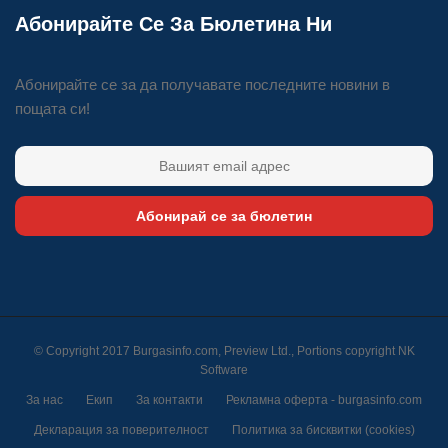
Абонирайте Се За Бюлетина Ни
Абонирайте се за да получавате последните новини в
пощата си!
Абонирай се за бюлетин
© Copyright 2017 Burgasinfo.com, Preview Ltd., Portions copyright
NK
Software
За нас
Екип
За контакти
Рекламна оферта - burgasinfo.com
Декларация за поверителност
Политика за бисквитки (cookies)