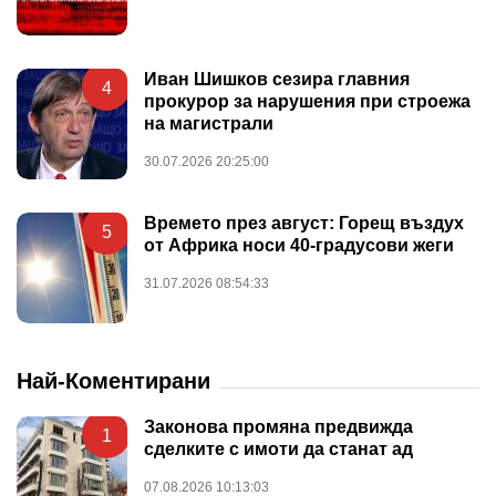
Иван Шишков сезира главния
4
прокурор за нарушения при строежа
на магистрали
30.07.2026 20:25:00
Времето през август: Горещ въздух
5
от Африка носи 40-градусови жеги
31.07.2026 08:54:33
Най-Коментирани
Законова промяна предвижда
1
сделките с имоти да станат ад
07.08.2026 10:13:03