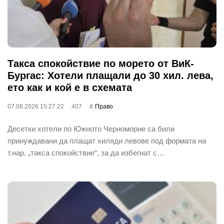
Такса спокойствие по морето от ВиК-
Бургас: Хотели плащали до 30 хил. лева,
ето как и кой е в схемата
07.08.2026 15:27:22
407
Право
Десетки хотели по Южното Черноморие са били
принуждавани да плащат хиляди левове под формата на
т.нар. „такса спокойствие“, за да избегнат с…