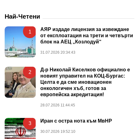
Най-Четени
АЯР издаде лицензия за извеждане
1
от експлоатация на трети и четвърти
блок на АЕЦ „Козлодуй“
31.07.2026 20:34:43
Д-р Николай Киселков официално е
2
новият управител на КОЦ-Бургас:
Целта е да сме иновационен
онкологичен хъб, готов за
европейска акредитация!
28.07.2026 11:44:45
Иран с остра нота към МвНР
3
30.07.2026 19:52:10