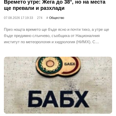
Времето утре: Жега до 38°, но на места
ще превали и разхлади
07.08.2026 17:19:33
274
Общество
През нощта времето ще бъде ясно и почти тихо, а утре ще
бъде предимно слънчево, съобщиха от Националния
институт по метеорология и хидрология (НИМХ). С…