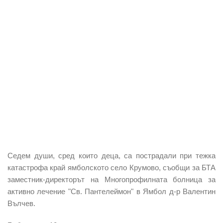
Седем души, сред които деца
, са пострадали при
тежка
катастрофа край ямболското село Крумово
, съобщи за БТА
заместник-директорът на Многопрофилната болница за
активно лечение "Св. Пантелеймон" в Ямбол д-р Валентин
Вълчев.