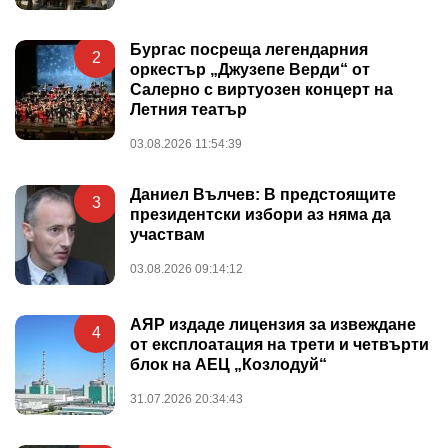
Бургас посреща легендарния
2
оркестър „Джузепе Верди“ от
Салерно с виртуозен концерт на
Летния театър
03.08.2026 11:54:39
Даниел Вълчев: В предстоящите
3
президентски избори аз няма да
участвам
03.08.2026 09:14:12
АЯР издаде лицензия за извеждане
4
от експлоатация на трети и четвърти
блок на АЕЦ „Козлодуй“
31.07.2026 20:34:43