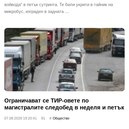
войвода“ в петък сутринта. Те били укрити в тайник на
микробус, изграден в задната …
Ограничават се ТИР-овете по
магистралите следобед в неделя и петък
07.08.2026 19:20:41
91
Общество