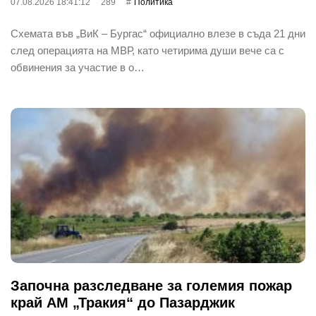
07.08.2026 18:41:12
289
Политика
Схемата във „ВиК – Бургас“ официално влезе в съда 21 дни
след операцията на МВР, като четирима души вече са с
обвинения за участие в о…
Започна разследване за големия пожар
край АМ „Тракия“ до Пазарджик