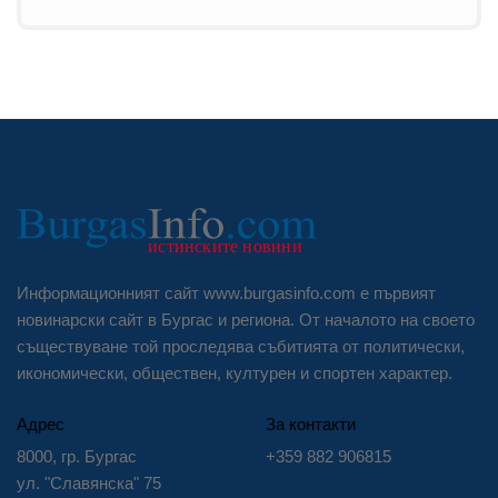
Информационният сайт www.burgasinfo.com е първият
новинарски сайт в Бургас и региона. От началото на своето
съществуване той проследява събитията от политически,
икономически, обществен, културен и спортен характер.
Адрес
За контакти
8000, гр. Бургас
+359 882 906815
ул. "Славянска" 75