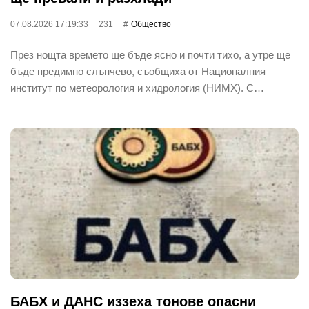
07.08.2026 17:19:33
231
Общество
През нощта времето ще бъде ясно и почти тихо, а утре ще
бъде предимно слънчево, съобщиха от Националния
институт по метеорология и хидрология (НИМХ). С…
БАБХ и ДАНС иззеха тонове опасни