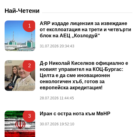
Най-Четени
АЯР издаде лицензия за извеждане
1
от експлоатация на трети и четвърти
блок на АЕЦ „Козлодуй“
31.07.2026 20:34:43
Д-р Николай Киселков официално е
2
новият управител на КОЦ-Бургас:
Целта е да сме иновационен
онкологичен хъб, готов за
европейска акредитация!
28.07.2026 11:44:45
Иран с остра нота към МвНР
3
30.07.2026 19:52:10