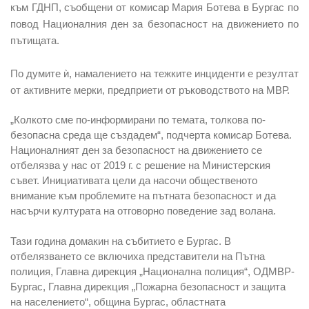
към ГДНП, съобщени от комисар Мария Ботева в Бургас по
повод Националния ден за безопасност на движението по
пътищата.
По думите ѝ, намалението на тежките инциденти е резултат
от активните мерки, предприети от ръководството на МВР.
„Колкото сме по-информирани по темата, толкова по-
безопасна среда ще създадем“, подчерта комисар Ботева.
Националният ден за безопасност на движението се
отбелязва у нас от 2019 г. с решение на Министерския
съвет. Инициативата цели да насочи общественото
внимание към проблемите на пътната безопасност и да
насърчи културата на отговорно поведение зад волана.
Тази година домакин на събитието е Бургас. В
отбелязването се включиха представители на Пътна
полиция, Главна дирекция „Национална полиция“, ОДМВР-
Бургас, Главна дирекция „Пожарна безопасност и защита
на населението“, община Бургас, областната