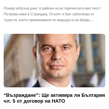
Пожар избухна днес в района на историческата местност
Петрова нива в Странджа. Огънят е бил забелязан от
туристи, които преминавали по маршрута на &bdqu…
“Възраждане”: Ще активира ли България
чл. 5 от договор на НАТО