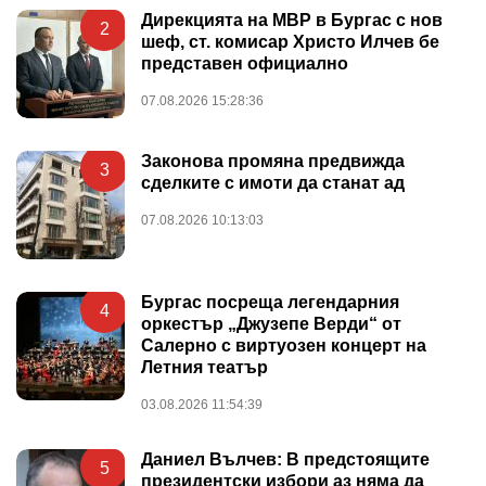
Дирекцията на МВР в Бургас с нов
2
шеф, ст. комисар Христо Илчев бе
представен официално
07.08.2026 15:28:36
Законова промяна предвижда
3
сделките с имоти да станат ад
07.08.2026 10:13:03
Бургас посреща легендарния
4
оркестър „Джузепе Верди“ от
Салерно с виртуозен концерт на
Летния театър
03.08.2026 11:54:39
Даниел Вълчев: В предстоящите
5
президентски избори аз няма да