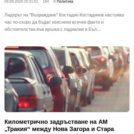
09.08.2026 20:31:01
184
Политика
Лидерът на “Възраждане” Костадин Костадинов настоява
час по-скоро да бъдат изяснени всички факти и
обстоятелства във връзка с падналия в Бъл…
Километрично задръстване на АМ
„Тракия“ между Нова Загора и Стара