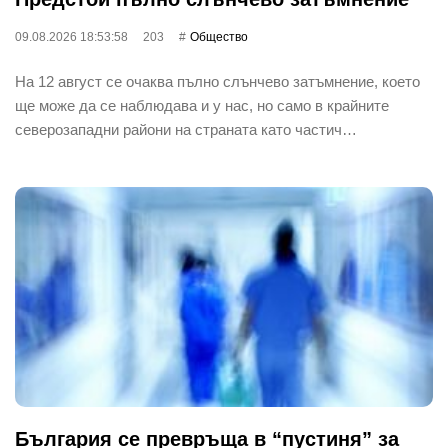
09.08.2026 18:53:58
203
Общество
На 12 август се очаква пълно слънчево затъмнение, което
ще може да се наблюдава и у нас, но само в крайните
северозападни райони на страната като частич…
България се превръща в “пустиня” за