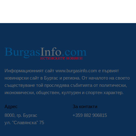
Информационният сайт www.burgasinfo.com е първият
новинарски сайт в Бургас и региона. От началото на своето
съществуване той проследява събитията от политически,
икономически, обществен, културен и спортен характер.
Адрес
За контакти
8000, гр. Бургас
+359 882 906815
ул. "Славянска" 75