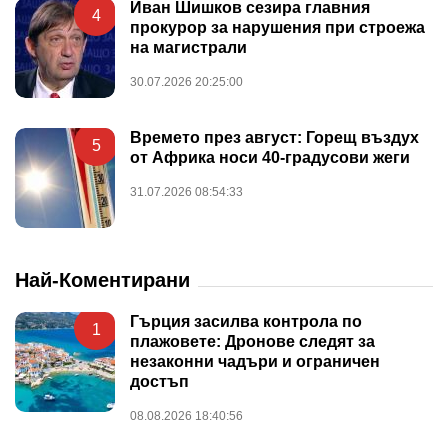
Иван Шишков сезира главния
4
прокурор за нарушения при строежа
на магистрали
30.07.2026 20:25:00
Времето през август: Горещ въздух
5
от Африка носи 40-градусови жеги
31.07.2026 08:54:33
Най-Коментирани
Гърция засилва контрола по
1
плажовете: Дронове следят за
незаконни чадъри и ограничен
достъп
08.08.2026 18:40:56