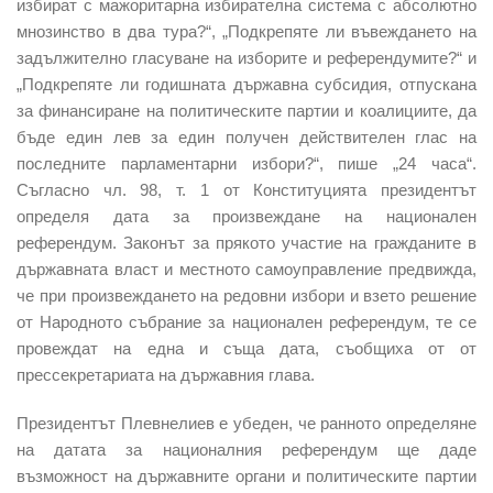
избират с мажоритарна избирателна система с абсолютно
мнозинство в два тура?“, „Подкрепяте ли въвеждането на
задължително гласуване на изборите и референдумите?“ и
„Подкрепяте ли годишната държавна субсидия, отпускана
за финансиране на политическите партии и коалициите, да
бъде един лев за един получен действителен глас на
последните парламентарни избори?“, пише „24 часа“.
Съгласно чл. 98, т. 1 от Конституцията президентът
определя дата за произвеждане на национален
референдум. Законът за прякото участие на гражданите в
държавната власт и местното самоуправление предвижда,
че при произвеждането на редовни избори и взето решение
от Народното събрание за национален референдум, те се
провеждат на една и съща дата, съобщиха от от
прессекретариата на държавния глава.
Президентът Плевнелиев е убеден, че ранното определяне
на датата за националния референдум ще даде
възможност на държавните органи и политическите партии