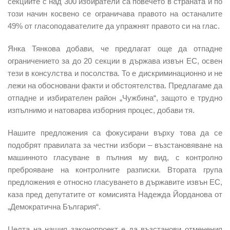
секциите с над 300 избиратели са повечето в страната и по
този начин косвено се ограничава правото на останалите
49% от гласоподавателите да упражнят правото си на глас.
Янка Тянкова
добави, че предлагат още да отпадне
ограничението за до 20 секции в държава извън ЕС, освен
тези в консулства и посолства. То е дискриминационно и не
лежи на обосновани факти и обстоятелства. Предлагаме да
отпадне и избирателен район „Чужбина“, защото е трудно
изпълнимо и натоварва изборния процес, добави тя.
Нашите предложения са фокусирани върху това да се
подобрят правилата за честни избори – възстановяване на
машинното гласуване в пълния му вид, с контролно
преброяване на контролните разписки. Втората група
предложения е относно гласуването в държавите извън ЕС,
каза пред депутатите от комисията
Надежда Йорданова
от
„Демократична България“.
Целта на нашия законопроект е да възстанови отменения