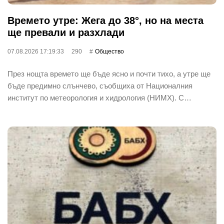
Времето утре: Жега до 38°, но на места
ще превали и разхлади
07.08.2026 17:19:33
290
Общество
През нощта времето ще бъде ясно и почти тихо, а утре ще
бъде предимно слънчево, съобщиха от Националния
институт по метеорология и хидрология (НИМХ). С…