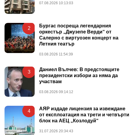
07.08.2026 10:13:03
Бургас посреща легендарния
2
оркестър „Джузепе Верди“ от
Салерно с виртуозен концерт на
Летния театър
03.08.2026 11:54:39
Даниел Вълчев: В предстоящите
3
президентски избори аз няма да
участвам
03.08.2026 09:14:12
АЯР издаде лицензия за извеждане
4
от експлоатация на трети и четвърти
блок на АЕЦ „Козлодуй“
31.07.2026 20:34:43