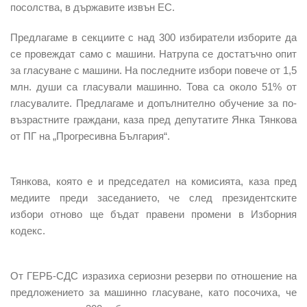
посолства, в държавите извън ЕС.
Предлагаме в секциите с над 300 избиратели изборите да
се провеждат само с машини. Натрупа се достатъчно опит
за гласуване с машини. На последните избори повече от 1,5
млн. души са гласували машинно. Това са около 51% от
гласувалите. Предлагаме и допълнително обучение за по-
възрастните граждани, каза пред депутатите Янка Тянкова
от ПГ на „
Прогресивна България
“.
Тянкова, която е и председател на комисията, каза пред
медиите преди заседанието, че след президентските
избори отново ще бъдат правени промени в Изборния
кодекс.
От
ГЕРБ-СДС
изразиха сериозни резерви по отношение на
предложението за машинно гласуване, като посочиха, че