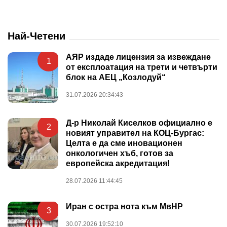
Най-Четени
АЯР издаде лицензия за извеждане
1
от експлоатация на трети и четвърти
блок на АЕЦ „Козлодуй“
31.07.2026 20:34:43
Д-р Николай Киселков официално е
2
новият управител на КОЦ-Бургас:
Целта е да сме иновационен
онкологичен хъб, готов за
европейска акредитация!
28.07.2026 11:44:45
Иран с остра нота към МвНР
3
30.07.2026 19:52:10