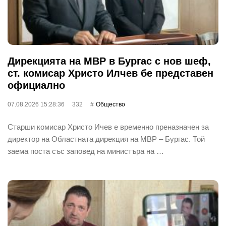
Дирекцията на МВР в Бургас с нов шеф,
ст. комисар Христо Илчев бе представен
официално
07.08.2026 15:28:36
332
Общество
Старши комисар Христо Ичев е временно преназначен за
директор на Областната дирекция на МВР – Бургас. Той
заема поста със заповед на министъра на …