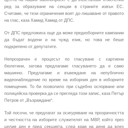
ред за образуване на секции в страните извън ЕС.
Считаме, че тези ограничения воят до лишаване от правото
на глас, каза
Хамид Хамид
от ДПС.
От ДПС предложиха още да може предизборните кампании
да бъдат водени и на чужд език, но това не беше
подкрепено от депутатите.
Непрозрачен е процесът по гласуване с хартиени
бюлетини, затова предлагаме гласуването да е само
машинно. Предлагаме и въвеждане на непублично
видеонаблюдение по време на изборния ден в изборните
помещения. То би позволило при съдебно оспорване или
полицейска проверка да се прегледа този запис, каза
Петър
Петров
от „Възраждане“.
Той посочи, че предлагат за осигуряване на прозрачността
и честността на изборите служителят на МВР, който през
целия ден е пред секцията, след края на деня да влез