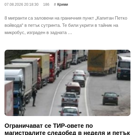
07.08.2026 20:18:30
186
Крими
8 мигранти са заловени на граничния пункт „Капитан Петко
войвода“ в петък сутринта. Те били укрити в тайник на
микробус, изграден в задната …
Ограничават се ТИР-овете по
магистралите следобед в неделя и петък