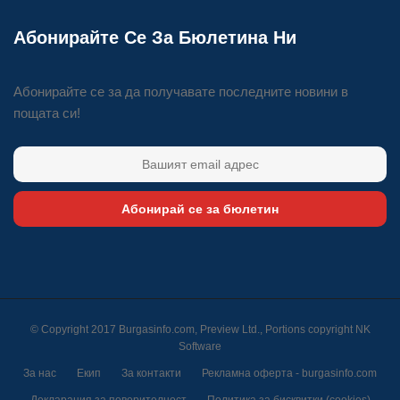
Абонирайте Се За Бюлетина Ни
Абонирайте се за да получавате последните новини в
пощата си!
Абонирай се за бюлетин
© Copyright 2017 Burgasinfo.com, Preview Ltd., Portions copyright
NK
Software
За нас
Екип
За контакти
Рекламна оферта - burgasinfo.com
Декларация за поверителност
Политика за бисквитки (cookies)