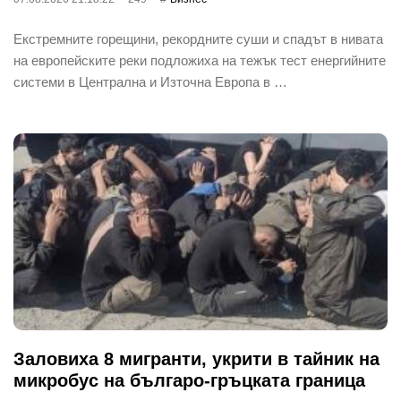
Екстремните горещини, рекордните суши и спадът в нивата
на европейските реки подложиха на тежък тест енергийните
системи в Централна и Източна Европа в …
Заловиха 8 мигранти, укрити в тайник на
микробус на българо-гръцката граница