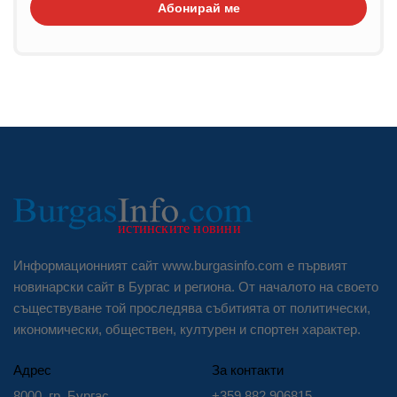
Абонирай ме
Информационният сайт www.burgasinfo.com е първият
новинарски сайт в Бургас и региона. От началото на своето
съществуване той проследява събитията от политически,
икономически, обществен, културен и спортен характер.
Адрес
За контакти
8000, гр. Бургас
+359 882 906815