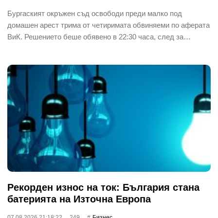
Бургаският окръжен съд освободи преди малко под
домашен арест трима от четиримата обвиняеми по аферата
ВиК. Решението беше обявено в 22:30 часа, след за…
Рекорден износ на ток: България стана
батерията на Източна Европа
07.08.2026 21:18:22
249
Бизнес