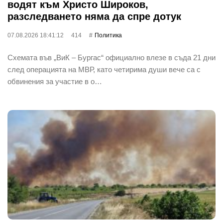
водят към Христо Широков,
разследването няма да спре дотук
07.08.2026 18:41:12
414
Политика
Схемата във „ВиК – Бургас“ официално влезе в съда 21 дни
след операцията на МВР, като четирима души вече са с
обвинения за участие в о…