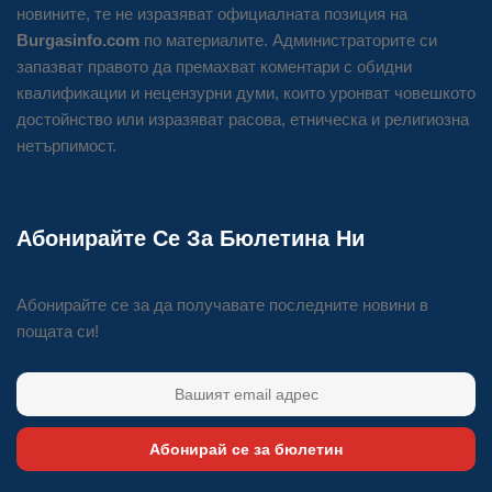
новините, те не изразяват официалната позиция на
Burgasinfo.com
по материалите. Администраторите си
запазват правото да премахват коментари с обидни
квалификации и нецензурни думи, които уронват човешкото
достойнство или изразяват расова, етническа и религиозна
нетърпимост.
Абонирайте Се За Бюлетина Ни
Абонирайте се за да получавате последните новини в
пощата си!
Абонирай се за бюлетин