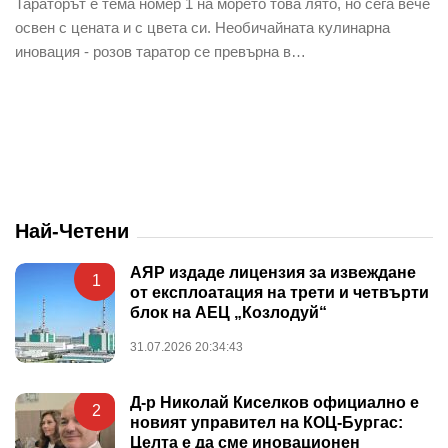
Тараторът е тема номер 1 на морето това лято, но сега вече
освен с цената и с цвета си. Необичайната кулинарна
иновация - розов таратор се превърна в…
Най-Четени
АЯР издаде лицензия за извеждане
1
от експлоатация на трети и четвърти
блок на АЕЦ „Козлодуй“
31.07.2026 20:34:43
Д-р Николай Киселков официално е
2
новият управител на КОЦ-Бургас:
Целта е да сме иновационен