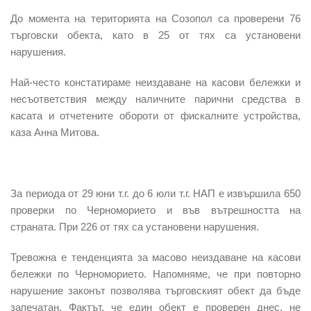
До момента на територията на Созопол са проверени 76
търговски обекта, като в 25 от тях са установени
нарушения.
Най-често констатираме неиздаване на касови бележки и
несъответствия между наличните парични средства в
касата и отчетените обороти от фискалните устройства,
каза Анна Митова.
За периода от 29 юни т.г. до 6 юли т.г. НАП е извършила 650
проверки по Черноморието и във вътрешността на
страната. При 226 от тях са установени нарушения.
Тревожна е тенденцията за масово неиздаване на касови
бележки по Черноморието.
Напомняме, че при повторно
нарушение законът позволява търговският обект да бъде
запечатан
. Фактът, че един обект е проверен днес, не