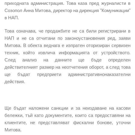
приходната администрация. Това каза пред журналисти в
Созопол Анна Митова, директор на дирекция "Комуникации"
в НАП.
Това означава, че продажбите не са били регистрирани в
НАП и не са отчитани по законоустановения ред, заяви
Митова. В обекта веднага е изпратен оторизиран сервизен
техник, който извлича информацията от устройството.
След анализ на данните ще бъде определен
действителният размер на неотчетения оборот
, а след това
ще бъдат предприети административнонаказателни
действия.
Ще бъдат наложени санкции и за неиздаване на касови
бележки,
тъй като документите, които са предоставяни на
клиентите, не представляват фискални бонове, уточни
Митова.