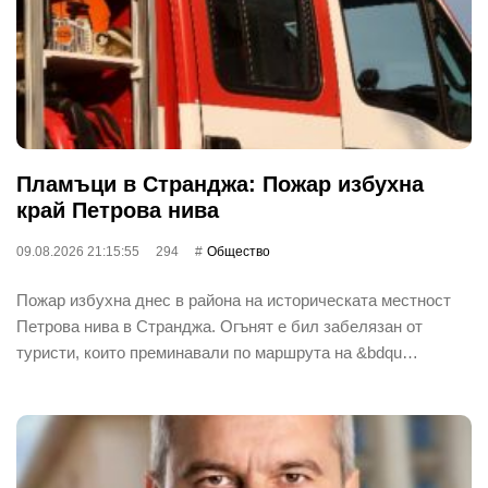
Пламъци в Странджа: Пожар избухна
край Петрова нива
09.08.2026 21:15:55
294
Общество
Пожар избухна днес в района на историческата местност
Петрова нива в Странджа. Огънят е бил забелязан от
туристи, които преминавали по маршрута на &bdqu…