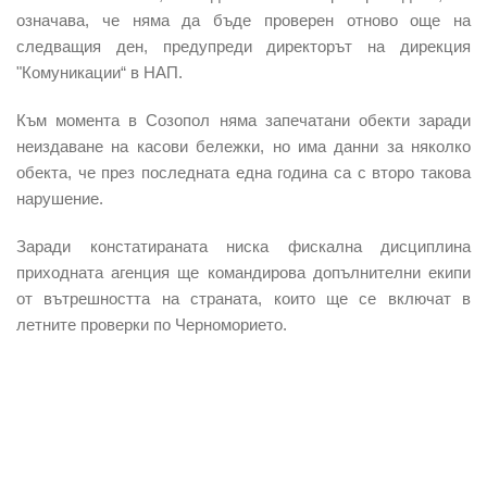
означава, че няма да бъде проверен отново още на
следващия ден, предупреди директорът на дирекция
"Комуникации“ в НАП.
Към момента в Созопол няма запечатани обекти заради
неиздаване на касови бележки
, но има данни за няколко
обекта, че през последната една година са с второ такова
нарушение.
Заради констатираната ниска фискална дисциплина
приходната агенция ще командирова допълнителни екипи
от вътрешността на страната, които ще се включат в
летните проверки по Черноморието.