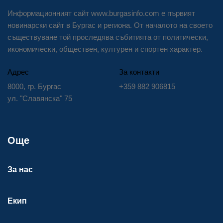
Информационният сайт www.burgasinfo.com е първият
новинарски сайт в Бургас и региона. От началото на своето
съществуване той проследява събитията от политически,
икономически, обществен, културен и спортен характер.
Адрес
За контакти
8000, гр. Бургас
+359 882 906815
ул. "Славянска" 75
Още
За нас
Екип