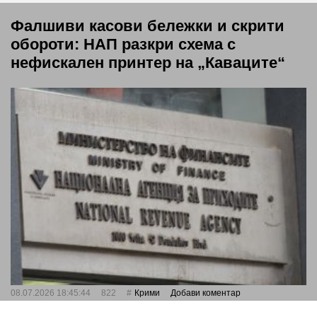
Фалшиви касови бележки и скрити
обороти: НАП разкри схема с
нефискален принтер на „Каваците“
08.07.2026 18:45:44
822
Крими
Добави коментар