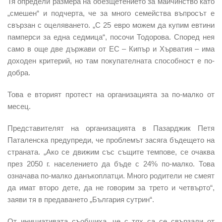
Тя определи размера на обезщетението за майчинство като
„смешен“ и подчерта, че за много семейства въпросът е
свързан с оцеляването. „С 25 евро можем да купим евтини
памперси за една седмица“, посочи Тодорова. Според нея
само в още две държави от ЕС – Кипър и Хърватия – има
доходен критерий, но там покупателната способност е по-
добра.
Това е вторият протест на организацията за по-малко от
месец.
Представителят на организацията в Пазарджик Петя
Паталенска предупреди, че проблемът засяга бъдещето на
страната. „Ако се движим със същите темпове, се очаква
през 2050 г. населението да бъде с 24% по-малко. Това
означава по-малко данъкоплатци. Много родители не смеят
да имат второ дете, да не говорим за трето и четвърто“,
заяви тя в предаването „България сутрин“.
От инициативата съобщиха, че с тях са се свързали от