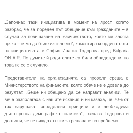
„Започнах тази инициатива в момент на ярост, когато
разбрах, че за пореден път обещание към гражданите – в
случая за повишаване на майчинството, което ме засяга
пряко – няма да бъде изпълнено“, коментира координаторът
на инициативата в София Иванка Тодорова пред Bulgaria
ON AIR. По думите ѝ родителите са били обнадеждени, но
това не се е случило.
Представители на организацията са провели среща в
Министерството на финансите, която обаче не е довела до
резултат. „Беше ни обещано да се направят анализи. Те
вече разполагаха с нашите искания и ни казаха, че 70% от
тях нарушават определени принципи и е необходима
дългосрочна демографска политика“, разказа Тодорова и
допълни, че не вижда стъпки за решаване на проблема.