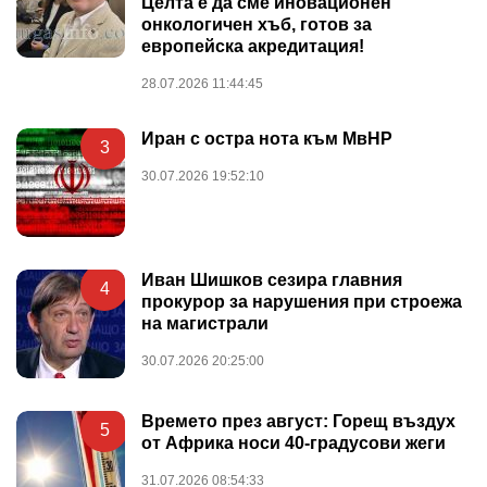
Целта е да сме иновационен
онкологичен хъб, готов за
европейска акредитация!
28.07.2026 11:44:45
Иран с остра нота към МвНР
3
30.07.2026 19:52:10
Иван Шишков сезира главния
4
прокурор за нарушения при строежа
на магистрали
30.07.2026 20:25:00
Времето през август: Горещ въздух
5
от Африка носи 40-градусови жеги
31.07.2026 08:54:33