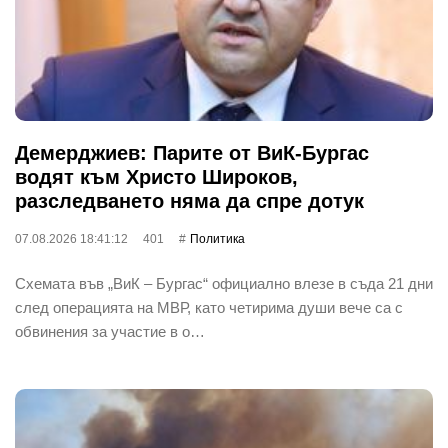
Демерджиев: Парите от ВиК-Бургас
водят към Христо Широков,
разследването няма да спре дотук
07.08.2026 18:41:12
401
Политика
Схемата във „ВиК – Бургас“ официално влезе в съда 21 дни
след операцията на МВР, като четирима души вече са с
обвинения за участие в о…