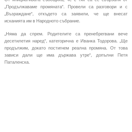
„Продължаваме промяната“. Провели са разговори и с
„Възраждане“, откъдето са заявили, че ще внесат
исканията им в Народното събрание.
„Няма да спрем. Родителите са пренебрегвани вече
десетилетия наред“, категорична е Иванка Тодорова. „Ще
продължим, докато постигнем реална промяна. От това
зависи дали ще има държава утре“, допълни Петя
Паталенска.