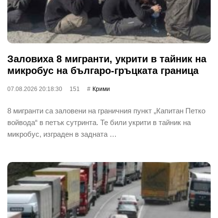
Заловиха 8 мигранти, укрити в тайник на
микробус на българо-гръцката граница
07.08.2026 20:18:30
151
Крими
8 мигранти са заловени на граничния пункт „Капитан Петко
войвода“ в петък сутринта. Те били укрити в тайник на
микробус, изграден в задната …