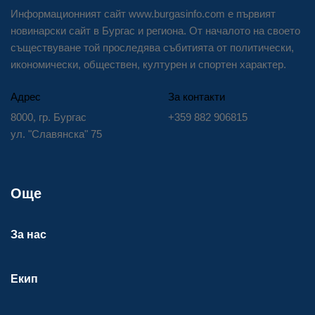
Информационният сайт www.burgasinfo.com е първият
новинарски сайт в Бургас и региона. От началото на своето
съществуване той проследява събитията от политически,
икономически, обществен, културен и спортен характер.
Адрес
За контакти
8000, гр. Бургас
+359 882 906815
ул. "Славянска" 75
Още
За нас
Екип