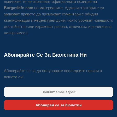
новините, те не изразяват официалната позиция на
Burgasinfo.com
по материалите. Администраторите си
запазват правото да премахват коментари с обидни
квалификации и нецензурни думи, които уронват човешкото
достойнство или изразяват расова, етническа и религиозна
нетърпимост.
Абонирайте Се За Бюлетина Ни
Абонирайте се за да получавате последните новини в
пощата си!
Абонирай се за бюлетин