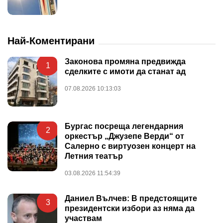
Най-Коментирани
Законова промяна предвижда
1
сделките с имоти да станат ад
07.08.2026 10:13:03
Бургас посреща легендарния
2
оркестър „Джузепе Верди“ от
Салерно с виртуозен концерт на
Летния театър
03.08.2026 11:54:39
Даниел Вълчев: В предстоящите
3
президентски избори аз няма да
участвам