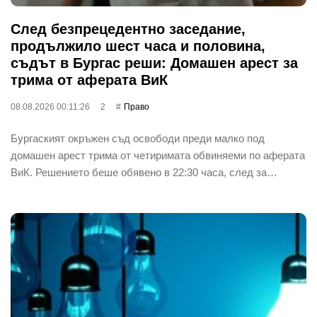
След безпрецедентно заседание,
продължило шест часа и половина,
съдът в Бургас реши: Домашен арест за
трима от аферата ВиК
08.08.2026 00:11:26
2
Право
Бургаският окръжен съд освободи преди малко под
домашен арест трима от четиримата обвиняеми по аферата
ВиК. Решението беше обявено в 22:30 часа, след за…