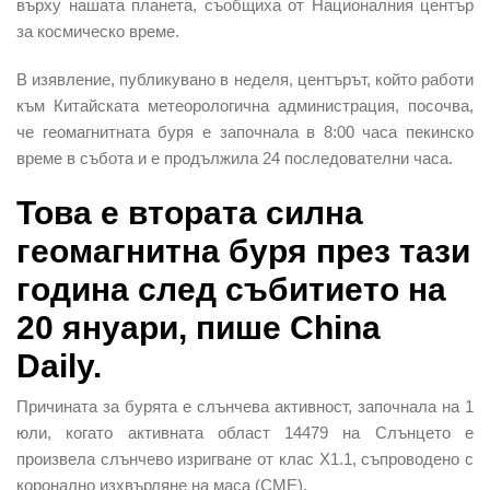
върху нашата планета, съобщиха от Националния център
за космическо време.
В изявление, публикувано в неделя, центърът, който работи
към Китайската метеорологична администрация, посочва,
че геомагнитната буря е започнала в 8:00 часа пекинско
време в събота и е продължила 24 последователни часа.
Това е втората силна
геомагнитна буря през тази
година след събитието на
20 януари, пише China
Daily.
Причината за бурята е слънчева активност, започнала на 1
юли, когато активната област 14479 на Слънцето е
произвела слънчево изригване от клас X1.1, съпроводено с
коронално изхвърляне на маса (CME).