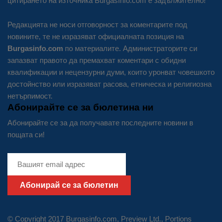
цитирането на източника BurgasInfo.com е задължително!
Редакцията не носи отговорност за коментарите под
новините, те не изразяват официалната позиция на
Burgasinfo.com
по материалите. Администраторите си
запазват правото да премахват коментари с обидни
квалификации и нецензурни думи, които уронват човешкото
достойнство или изразяват расова, етническа и религиозна
нетърпимост.
Абонирайте се за бюлетина ни
Абонирайте се за да получавате последните новини в
пощата си!
Абонирай се за бюлетин
© Copyright 2017 Burgasinfo.com, Preview Ltd., Portions