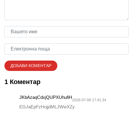
1 Коментар
JKbAzaqCdxjQUPXUhufiH
2026-07-06 17:41:34
EGJaEpFzHojjdMLJWwXZy