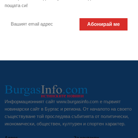
пощата си!
Абонирай ме
Информационният сайт www.burgasinfo.com е първият
новинарски сайт в Бургас и региона. От началото на своето
съществуване той проследява събитията от политически,
икономически, обществен, културен и спортен характер.
Адрес
За контакти