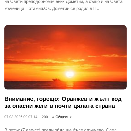
на Свети преподобномъченик Дометий, а също и на Света
мъченица Потамия.Св. Дометий се родил в П…
Внимание, горещо: Оранжев и жълт код
за опасни жеги в почти цялата страна
07.08.2026 09:07:14
200
Общество
В петък (7 август) преди обяд ще бъде слънчево. След