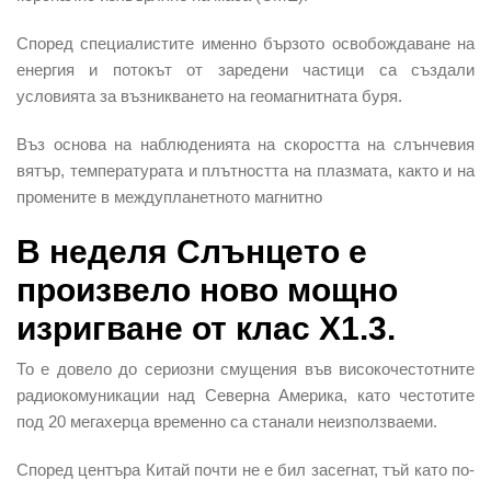
Според специалистите именно бързото освобождаване на
енергия и потокът от заредени частици са създали
условията за възникването на геомагнитната буря.
Въз основа на наблюденията на скоростта на слънчевия
вятър, температурата и плътността на плазмата, както и на
промените в междупланетното магнитно
В неделя Слънцето е
произвело ново мощно
изригване от клас X1.3.
То е довело до сериозни смущения във високочестотните
радиокомуникации над Северна Америка, като честотите
под 20 мегахерца временно са станали неизползваеми.
Според центъра Китай почти не е бил засегнат, тъй като по-