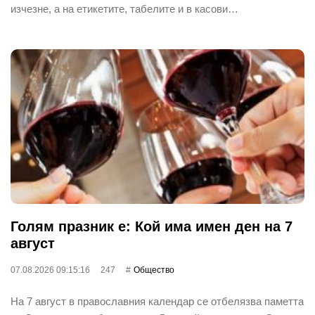
изчезне, а на етикетите, табелите и в касови…
Голям празник е: Кой има имен ден на 7
август
07.08.2026 09:15:16
247
Общество
На 7 август в православния календар се отбелязва паметта