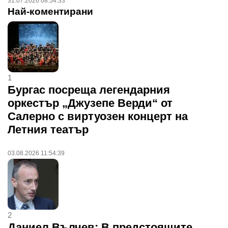
31.07.2026 08:54:33
Най-коментирани
1
Бургас посреща легендарния
оркестър „Джузепе Верди“ от
Салерно с виртуозен концерт на
Летния театър
03.08.2026 11:54:39
2
Даниел Вълчев: В предстоящите