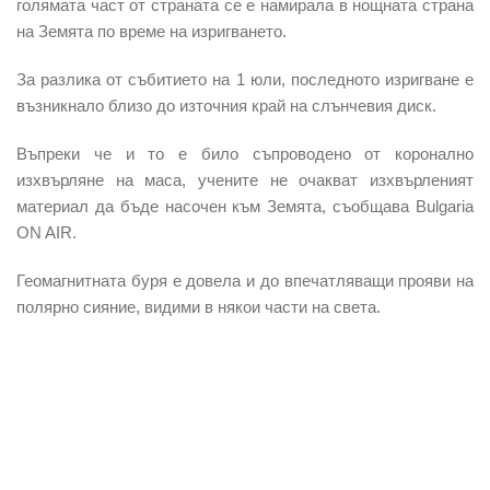
голямата част от страната се е намирала в нощната страна
на Земята по време на изригването.
За разлика от събитието на 1 юли, последното изригване е
възникнало близо до източния край на слънчевия диск.
Въпреки че и то е било съпроводено от коронално
изхвърляне на маса, учените не очакват изхвърленият
материал да бъде насочен към Земята, съобщава Bulgaria
ON AIR.
Геомагнитната буря е довела и до впечатляващи прояви на
полярно сияние, видими в някои части на света.