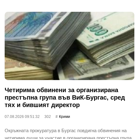
Четирима обвинени за организирана
престъпна група във ВиК-Бургас, сред
тях и бившият директор
07.08.2026 09:51:32
302
Крими
Окръжната прокуратура в Бургас повдигна обвинения на
четирима души за участие в организирана престъпна група,