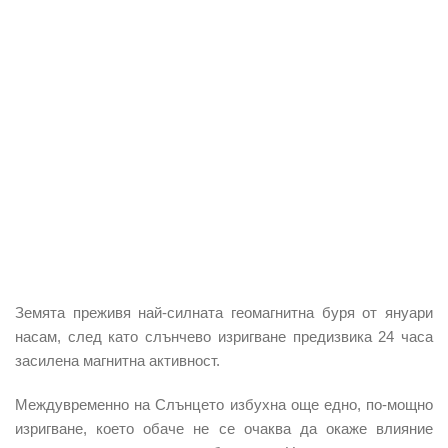
Земята преживя най-силната геомагнитна буря от януари
насам, след като слънчево изригване предизвика 24 часа
засилена магнитна активност.
Междувременно на Слънцето избухна още едно, по-мощно
изригване, което обаче не се очаква да окаже влияние