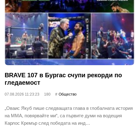
BRAVE 107 в Бургас счупи рекорди по
гледаемост
07.08.2026 11:23:23
180
Общество
„Оваис Якуб пише следващата глава в глобалната история
на ММА, повярвайте ми“, са първите думи на водещия
Карлос Кремър след победата на инд…