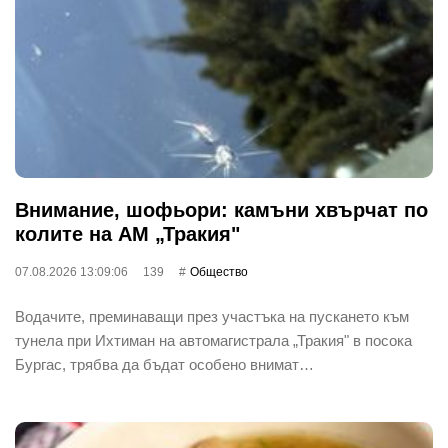
Внимание, шофьори: камъни хвърчат по
колите на АМ „Тракия"
07.08.2026 13:09:06
139
Общество
Водачите, преминаващи през участъка на пускането към
тунела при Ихтиман на автомагистрала „Тракия" в посока
Бургас, трябва да бъдат особено внимат…