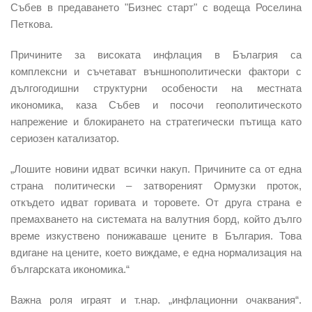
Събев в предаването "Бизнес старт" с водеща Роселина
Петкова.
Причините за високата инфлация в Бълагрия са
комплексни и съчетават външнополитически фактори с
дългогодишни структурни особености на местната
икономика, каза Събев и посочи геополитическото
напрежение и блокирането на стратегически пътища като
сериозен катализатор.
„Лошите новини идват всички накуп. Причините са от една
страна политически – затвореният Ормузки проток,
откъдето идват горивата и торовете. От друга страна е
премахването на системата на валутния борд, който дълго
време изкуствено понижаваше цените в България. Това
вдигане на цените, което виждаме, е една нормализация на
българската икономика.“
Важна роля играят и т.нар. „инфлационни очаквания“.