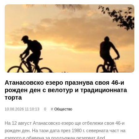
Атанасовско езеро празнува своя 46-и
рожден ден с велотур и традиционната
торта
10.08.2026 11:10:13
0
Общество
На 12 август Атанасовско езеро ще отбележи своя 46-и
рожден ден. На тази дата през 1980 г. северната част на
езерото е обявена за поддържан резерват &nd…