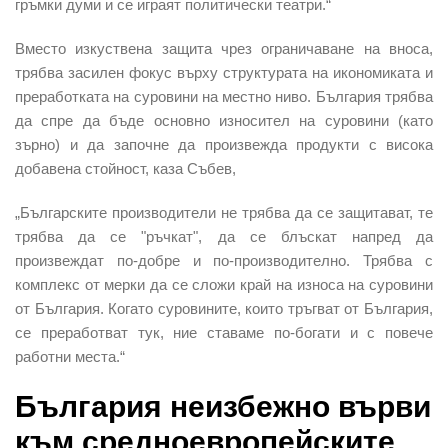
гръмки думи и се играят политически театри.“
Вместо изкуствена защита чрез ограничаване на вноса,
трябва засилен фокус върху структурата на икономиката и
преработката на суровини на местно ниво. България трябва
да спре да бъде основно износител на суровини (като
зърно) и да започне да произвежда продукти с висока
добавена стойност, каза Събев,
„Българските производители не трябва да се защитават, те
трябва да се "ръчкат", да се блъскат напред да
произвеждат по-добре и по-производително. Трябва с
комплекс от мерки да се сложи край на износа на суровини
от България. Когато суровините, които тръгват от България,
се преработват тук, ние ставаме по-богати и с повече
работни места.“
България неизбежно върви
към средноевропейските