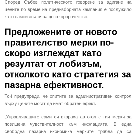
Според Събев политическото говорене за вдигане на
цените по време на предизборната кампания е послужило
като самоизпълняващо се пророчество.
Предложените от новото
правителство мерки по-
скоро изглеждат като
резултат от лобизъм,
отколкото като стратегия за
пазарна ефективност.
Той предупреди, че опитите за административен контрол
върху цените могат да имат обратен ефект.
„Управляващите сами си вкараха автогол с тия мерки за
повишена чувствителност към инфлацията. В една
свободна пазарна икономика мерките трябва да са