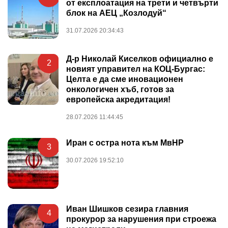
от експлоатация на трети и четвърти
блок на АЕЦ „Козлодуй“
31.07.2026 20:34:43
Д-р Николай Киселков официално е
2
новият управител на КОЦ-Бургас:
Целта е да сме иновационен
онкологичен хъб, готов за
европейска акредитация!
28.07.2026 11:44:45
Иран с остра нота към МвНР
3
30.07.2026 19:52:10
Иван Шишков сезира главния
4
прокурор за нарушения при строежа