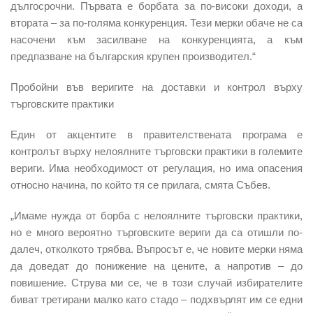
дългосрочни. Първата е борбата за по-високи доходи, а
втората – за по-голяма конкуренция. Тези мерки обаче не са
насочени към засилване на конкуренцията, а към
предпазване на българския крупен производител.“
Пробойни във веригите на доставки и контрол върху
търговските практики
Един от акцентите в правителствената програма е
контролът върху нелоялните търговски практики в големите
вериги. Има необходимост от регулация, но има опасения
относно начина, по който тя се прилага, смята Събев.
„Имаме нужда от борба с нелоялните търговски практики,
но е много вероятно търговските вериги да са отишли по-
далеч, отколкото трябва. Въпросът е, че новите мерки няма
да доведат до понижение на цените, а напротив – до
повишение. Струва ми се, че в този случай избирателите
биват третирани малко като стадо – подхвърлят им се едни