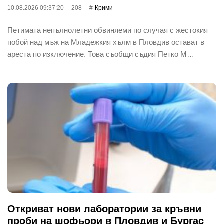
10.08.2026 09:37:20
208
Крими
Петимата непълнолетни обвиняеми по случая с жестокия
побой над мъж на Младежкия хълм в Пловдив остават в
ареста по изключение. Това съобщи съдия Петко М…
Откриват нови лаборатории за кръвни
проби на шофьори в Пловдив и Бургас