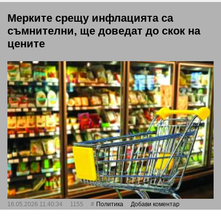
Мерките срещу инфлацията са
съмнителни, ще доведат до скок на
цените
16.05.2026 11:40:34
1155
Политика
Добави коментар