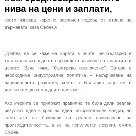
нива на цени и заплати,
което изисква коренно различен подход от страна на
държавата, каза Събев.ч
„Трябва да се каже на хората в очите, че България е
тръгнала към средното европейско равнище на заплатите и
цените. Вече няма "българско изключение". Затова е
необходима индустриална политика – насърчаване на
националното развитие, което в България още не е
достигнало до командните лостове.“
Ако мерките се приложат правилно, те биха дали реален
резултат едва в края на един четиригодишен мандат, но
само ако са базирани на реално повишаване на
производителността, а не на популистки лозунги, смята
Събев.