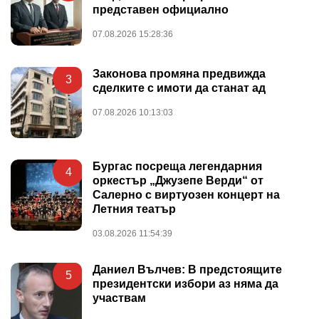
представен официално
07.08.2026 15:28:36
Законова промяна предвижда
3
сделките с имоти да станат ад
07.08.2026 10:13:03
Бургас посреща легендарния
4
оркестър „Джузепе Верди“ от
Салерно с виртуозен концерт на
Летния театър
03.08.2026 11:54:39
Даниел Вълчев: В предстоящите
5
президентски избори аз няма да
участвам