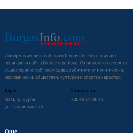
Информационният сайт www.burgasinfo.com е първият
новинарски сайт в Бургас и региона. От началото на своето
съществуване той проследява събитията от политически,
икономически, обществен, културен и спортен характер.
Адрес
За контакти
8000, гр. Бургас
+359 882 906815
ул. "Славянска" 75
Още