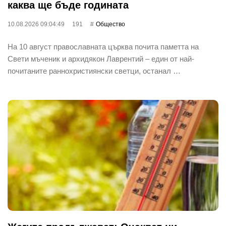
каква ще бъде годината
10.08.2026 09:04:49
191
Общество
На 10 август православната църква почита паметта на
Свети мъченик и архидякон Лаврентий – един от най-
почитаните раннохристиянски светци, останал …