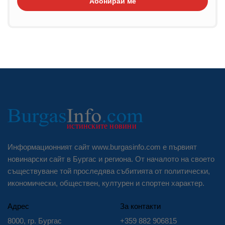
Абонирай ме
Информационният сайт www.burgasinfo.com е първият
новинарски сайт в Бургас и региона. От началото на своето
съществуване той проследява събитията от политически,
икономически, обществен, културен и спортен характер.
Адрес
За контакти
8000, гр. Бургас
+359 882 906815