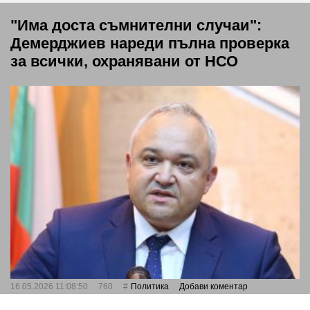
"Има доста съмнителни случаи":
Демерджиев нареди пълна проверка
за всички, охранявани от НСО
16.05.2026 11:08:50
760
Политика
Добави коментар