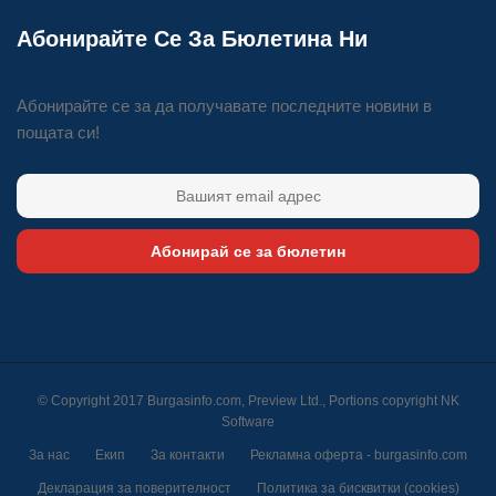
Абонирайте Се За Бюлетина Ни
Абонирайте се за да получавате последните новини в
пощата си!
Абонирай се за бюлетин
© Copyright 2017 Burgasinfo.com, Preview Ltd., Portions copyright
NK
Software
За нас
Екип
За контакти
Рекламна оферта - burgasinfo.com
Декларация за поверителност
Политика за бисквитки (cookies)