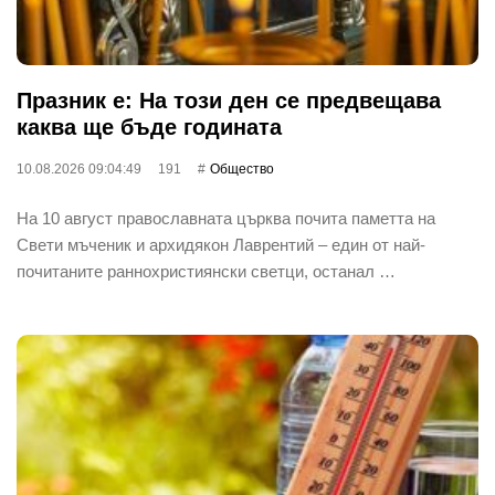
Празник е: На този ден се предвещава
каква ще бъде годината
10.08.2026 09:04:49
191
Общество
На 10 август православната църква почита паметта на
Свети мъченик и архидякон Лаврентий – един от най-
почитаните раннохристиянски светци, останал …