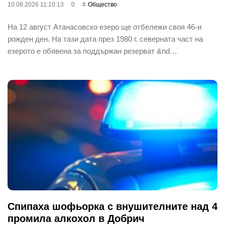
10.08.2026 11:10:13
0
Общество
На 12 август Атанасовско езеро ще отбележи своя 46-и
рожден ден. На тази дата през 1980 г. северната част на
езерото е обявена за поддържан резерват &nd…
Спипаха шофьорка с внушителните над 4
промила алкохол в Добрич