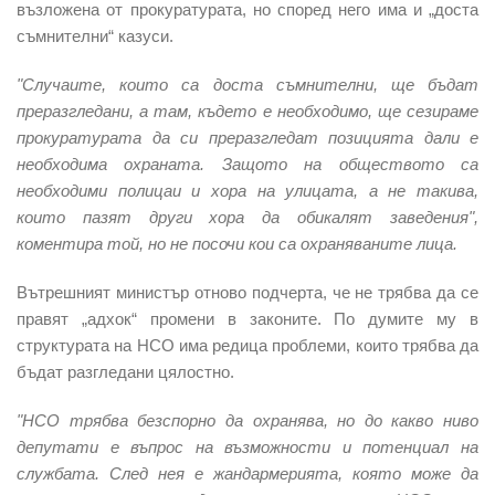
възложена от прокуратурата, но според него има и „доста
съмнителни“ казуси.
"Случаите, които са доста съмнителни, ще бъдат
преразгледани, а там, където е необходимо, ще сезираме
прокуратурата да си преразгледат позицията дали е
необходима охраната. Защото на обществото са
необходими полицаи и хора на улицата, а не такива,
които пазят други хора да обикалят заведения",
коментира той, но не посочи кои са охраняваните лица.
Вътрешният министър отново подчерта, че не трябва да се
правят „адхок“ промени в законите. По думите му в
структурата на НСО има редица проблеми, които трябва да
бъдат разгледани цялостно.
"НСО трябва безспорно да охранява, но до какво ниво
депутати е въпрос на възможности и потенциал на
службата. След нея е жандармерията, която може да