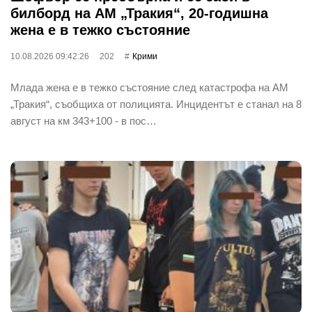
билборд на АМ „Тракия“, 20-годишна
жена е в тежко състояние
10.08.2026 09:42:26
202
Крими
Млада жена е в тежко състояние след катастрофа на АМ
„Тракия“, съобщиха от полицията. Инцидентът е станал на 8
август на км 343+100 - в пос…