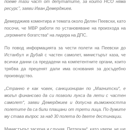
поеме тази част от депутатите, за които НСО няма
ресурс", заяви Иван Демерджиев.
Демерджиев коментира и темата около Делян Пеевски, като
посочи, че МВР работи по установяване на произхода на
„огромните богатства“ на лидера на ДПС.
По повод информацията за чести полети на Пеевски до
Истанбул и Дубай с частен самолет, министърът каза, че
всички данни са предадени на компетентните органи, които
трябва да преценят дали има основания за досъдебно
производство.
„Странно е как човек, санкциониран по „Магнитски“, е
могъл финансово да си позволи лукса да лети с частен
самолет“, заяви Демерджиев и допусна възможността
полетите да са били плащани от трети лица. По думите
му става въпрос за над 30 полета до двете дестинации.
Министърът засегна и случая „Петрохан“, като увери, че ще