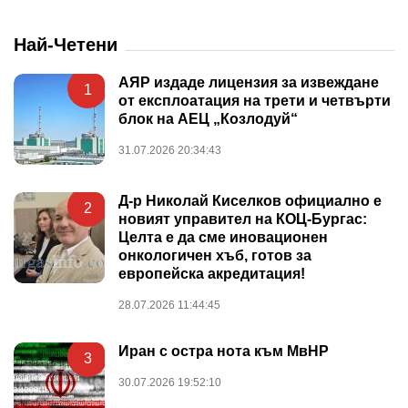
Най-Четени
АЯР издаде лицензия за извеждане
1
от експлоатация на трети и четвърти
блок на АЕЦ „Козлодуй“
31.07.2026 20:34:43
Д-р Николай Киселков официално е
2
новият управител на КОЦ-Бургас:
Целта е да сме иновационен
онкологичен хъб, готов за
европейска акредитация!
28.07.2026 11:44:45
Иран с остра нота към МвНР
3
30.07.2026 19:52:10