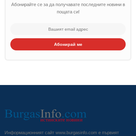
Абонирайте се за да получавате последните новини в
пощата си!
Абонирай ме
Информационният сайт www.burgasinfo.com е първият