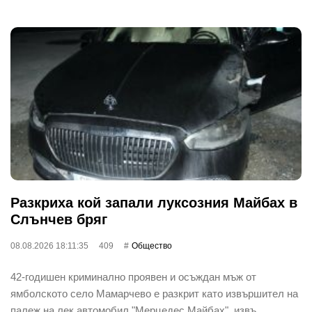
Разкриха кой запали луксозния Майбах в
Слънчев бряг
08.08.2026 18:11:35
409
Общество
42-годишен криминално проявен и осъждан мъж от
ямболското село Мамарчево е разкрит като извършител на
палеж на лек автомобил "Мерцедес Майбах", извъ…