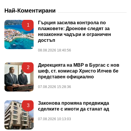
Най-Коментирани
Гърция засилва контрола по
1
плажовете: Дронове следят за
незаконни чадъри и ограничен
достъп
08.08.2026 18:40:56
Дирекцията на МВР в Бургас с нов
2
шеф, ст. комисар Христо Илчев бе
представен официално
07.08.2026 15:28:36
Законова промяна предвижда
3
сделките с имоти да станат ад
07.08.2026 10:13:03