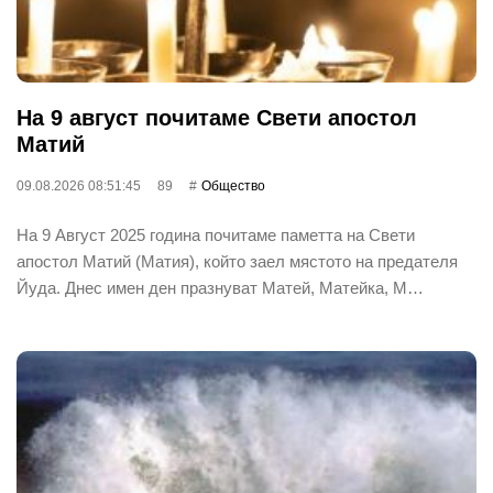
На 9 август почитаме Свети апостол
Матий
09.08.2026 08:51:45
89
Общество
На 9 Август 2025 година почитаме паметта на Свети
апостол Матий (Матия), който заел мястото на предателя
Йуда. Днес имен ден празнуват Матей, Матейка, М…