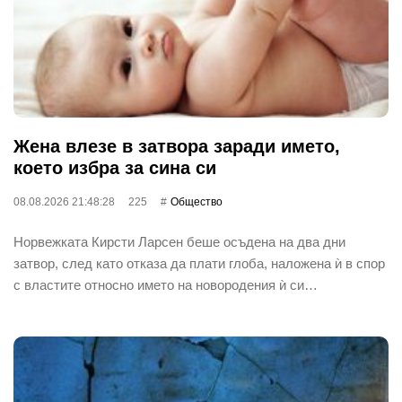
Жена влезе в затвора заради името,
което избра за сина си
08.08.2026 21:48:28
225
Общество
Норвежката Кирсти Ларсен беше осъдена на два дни
затвор, след като отказа да плати глоба, наложена ѝ в спор
с властите относно името на новородения ѝ си…