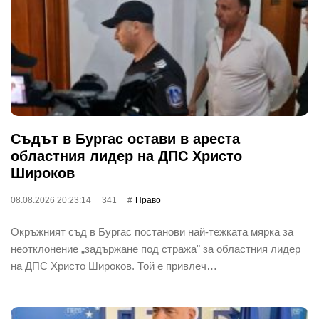
Съдът в Бургас остави в ареста
областния лидер на ДПС Христо
Широков
08.08.2026 20:23:14
341
Право
Окръжният съд в Бургас постанови най-тежката мярка за
неотклонение „задържане под стража" за областния лидер
на ДПС Христо Широков. Той е привлеч…