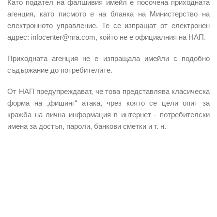
Като
подател на фалшивия имейл
е посочена приходната
агенция, като писмото е на бланка на Министерство на
електронното управление. Те се изпращат от електронен
адрес: infocenter@nra.com, който не е официалния на НАП.
Приходната агенция не е изпращала имейли с подобно
съдържание до потребителите.
От НАП предупреждават, че това представлява класическа
форма на „
фишинг
“ атака, чрез която се цели опит за
кражба на лична информация в интернет - потребителски
имена за достъп, пароли, банкови сметки и т. н.