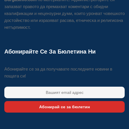
запазват правото да премахват коментари с обидни
квалификации и нецензурни думи, които уронват човешкото
достойнство или изразяват расова, етническа и религиозна
нетърпимост.
Абонирайте Се За Бюлетина Ни
Абонирайте се за да получавате последните новини в
пощата си!
Абонирай се за бюлетин