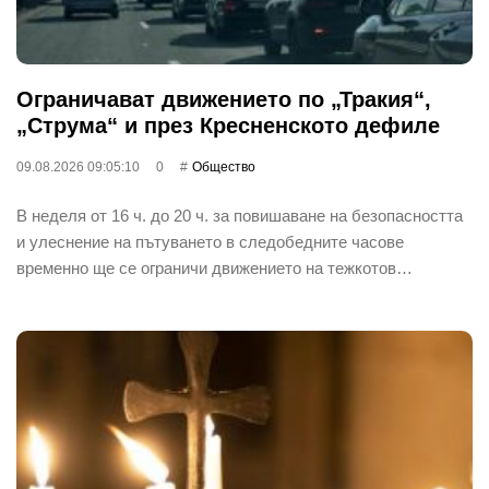
Ограничават движението по „Тракия“,
„Струма“ и през Кресненското дефиле
09.08.2026 09:05:10
0
Общество
В неделя от 16 ч. до 20 ч. за повишаване на безопасността
и улеснение на пътуването в следобедните часове
временно ще се ограничи движението на тежкотов…