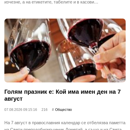
изчезне, а на етикетите, табелите и в касови…
Голям празник е: Кой има имен ден на 7
август
07.08.2026 09:15:16
216
Общество
На 7 август в православния календар се отбелязва паметта
на Свети преподобномъченик Дометий, а също и на Света