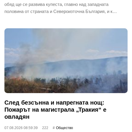
обяд ще се развива купеста, главно над западната
половина от страната и Североизточна България, и к…
След безсънна и напрегната нощ:
Пожарът на магистрала „Тракия“ е
овладян
07.08.2026 08:59:39
222
Общество