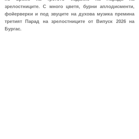
зрелостниците. С много цветя, бурни аплодисменти,
фойерверки и под звуците на духова музика премина
третият Парад на зрелостниците от Випуск 2026 на
Бургас.