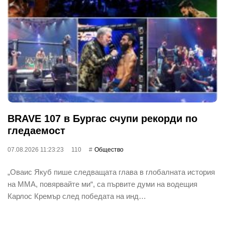
BRAVE 107 в Бургас счупи рекорди по
гледаемост
07.08.2026 11:23:23
110
Общество
„Оваис Якуб пише следващата глава в глобалната история
на ММА, повярвайте ми“, са първите думи на водещия
Карлос Кремър след победата на инд…