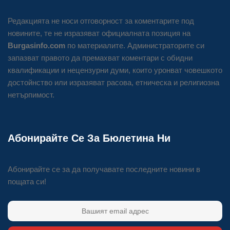
Редакцията не носи отговорност за коментарите под
новините, те не изразяват официалната позиция на
Burgasinfo.com
по материалите. Администраторите си
запазват правото да премахват коментари с обидни
квалификации и нецензурни думи, които уронват човешкото
достойнство или изразяват расова, етническа и религиозна
нетърпимост.
Абонирайте Се За Бюлетина Ни
Абонирайте се за да получавате последните новини в
пощата си!