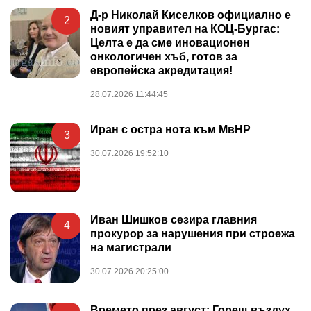
Д-р Николай Киселков официално е
2
новият управител на КОЦ-Бургас:
Целта е да сме иновационен
онкологичен хъб, готов за
европейска акредитация!
28.07.2026 11:44:45
Иран с остра нота към МвНР
3
30.07.2026 19:52:10
Иван Шишков сезира главния
4
прокурор за нарушения при строежа
на магистрали
30.07.2026 20:25:00
Времето през август: Горещ въздух