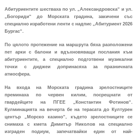
Абитуриентите шестваха по ул. „Александровска“ и ул.
„Богориди“ до Морската градина, закичени със
специално изработени ленти с надпис „Абитуриент 2026
Бургас“.
По цялото протежение на маршрута бяха разположени
пет арки с балони и вдъхновяващи послания към
абитуриентите, а специално подготвени музикални
точки с диджеи допринасяха за празничната
атмосфера.
На входа на Морската градина зрелостниците
преминаха по червен килим, посрещнати от
гвардейците на ПГЕЕ „Константин Фотинов“.
Кулминацията на вечерта бе на терасата до Културен
център „Морско казино“, където зрелостниците се
снимаха с кмета Димитър Николов на специално
изграден подиум, запечатвайки един от най-