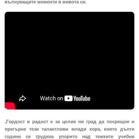
вълнуващите моменти в живота си.
„
Гордост и радост е за целия ни град да посрещне и
прегърне тези талантливи млади хора, които дълги
години се трудиха упорито над тежките учебни