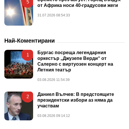
5
от Африка носи 40-градусови жеги
31.07.2026 08:54:33
Най-Коментирани
Бургас посреща легендарния
1
оркестър „Джузепе Верди“ от
Салерно с виртуозен концерт на
Летния театър
03.08.2026 11:54:39
Даниел Вълчев: В предстоящите
2
президентски избори аз няма да
участвам
03.08.2026 09:14:12