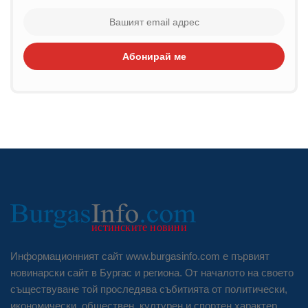
Абонирай ме
Информационният сайт www.burgasinfo.com е първият
новинарски сайт в Бургас и региона. От началото на своето
съществуване той проследява събитията от политически,
икономически, обществен, културен и спортен характер.