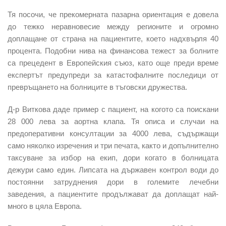
Тя посочи, че прекомерната пазарна ориентация е довела
до тежко неравновесие между регионите и огромно
доплащане от страна на пациентите, което надхвърля 40
процента. Подобни нива на финансова тежест за болните
са прецедент в Европейския съюз, като още преди време
експертът предупреди за катастофалните последици от
превръщането на болниците в тъговски дружества.
Д-р Виткова даде пример с пациент, на когото са поискани
28 000 лева за аортна клапа. Тя описа и случаи на
предоперативни консултации за 4000 лева, съдържащи
само няколко изречения и три печата, както и допълнително
таксуване за избор на екип, дори когато в болницата
дежури само един. Липсата на държавен контрол води до
постоянни затруднения дори в големите лечебни
заведения, а пациентите продължават да доплащат най-
много в цяла Европа.