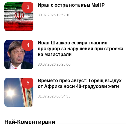
Иран с остра нота към МвНР
3
30.07.2026 19:52:10
Иван Шишков сезира главния
4
прокурор за нарушения при строежа
на магистрали
30.07.2026 20:25:00
Времето през август: Горещ въздух
5
от Африка носи 40-градусови жеги
31.07.2026 08:54:33
Най-Коментирани