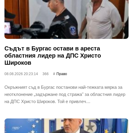
Съдът в Бургас остави в ареста
областния лидер на ДПС Христо
Широков
08.08.2026 20:23:14
366
Право
Окръжният съд в Бургас постанови най-тежката мярка за
неотклонение „задържане под стража" за областния лидер
на ДПС Христо Широков. Той е привлеч…