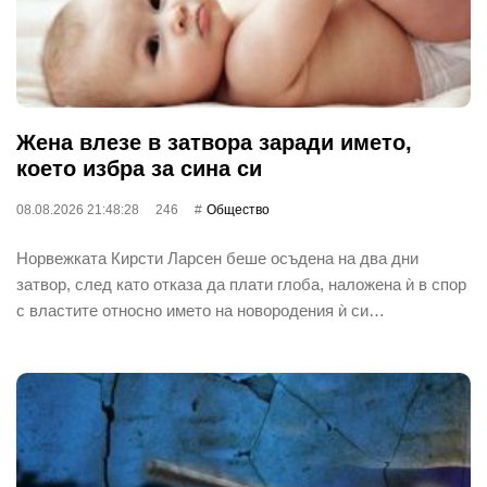
Жена влезе в затвора заради името,
което избра за сина си
08.08.2026 21:48:28
246
Общество
Норвежката Кирсти Ларсен беше осъдена на два дни
затвор, след като отказа да плати глоба, наложена ѝ в спор
с властите относно името на новородения ѝ си…