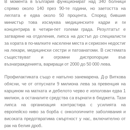
В момента в България функционират над 340 болници
спрямо около 140 през 90-те години, но заетостта на
леглата е едва около 50 процента. Според бившия
министър това изсмуква медицинските кадри и ги
концентрира в четири-пет големи града. Резултатът е
затваряне на отделения, липса на достъп до специалисти
за хората в по-малките населени места и сериозен недостиг
на лекари, медицински сестри и патоанатоми. В системата
съществуват и огромни диспропорции във
възнагражденията, вариращи от 2000 до 50 000 лева.
Профилактиката също е напълно занемарена. Д-р Виткова
обясни, че от отпуснати 9 милиона лева за превенция на
карцином на матката и дебелото черво е използван едва 1
милион, а останалите средства са върнати в бюджета. Тази
липса на организация контрастира с усилията на
европейско ниво за борба с онкологичните заболявания и
високата предотвратима смъртност у нас, включително от
рак на белия дроб.