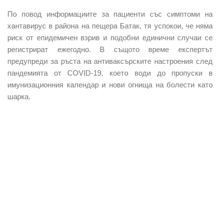
По повод информациите за пациенти със симптоми на
хантавирус в района на пещера Батак, тя успокои, че няма
риск от епидемичен взрив и подобни единични случаи се
регистрират ежегодно. В същото време експертът
предупреди за ръста на антиваксърските настроения след
пандемията от COVID-19, което води до пропуски в
имунизационния календар и нови огнища на болести като
шарка.