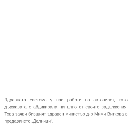
Здравната система у нас работи на автопилот, като
държавата е абдикирала напълно от своите задължения.
Това заяви бившият здравен министър д-р Мими Виткова в
предаването „Делници“.