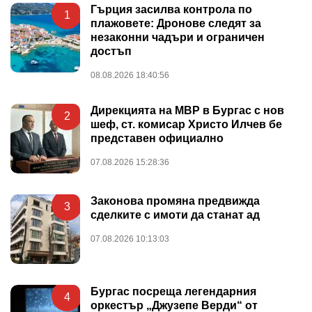
Гърция засилва контрола по
1
плажовете: Дронове следят за
незаконни чадъри и ограничен
достъп
08.08.2026 18:40:56
Дирекцията на МВР в Бургас с нов
2
шеф, ст. комисар Христо Илчев бе
представен официално
07.08.2026 15:28:36
Законова промяна предвижда
3
сделките с имоти да станат ад
07.08.2026 10:13:03
Бургас посреща легендарния
4
оркестър „Джузепе Верди“ от