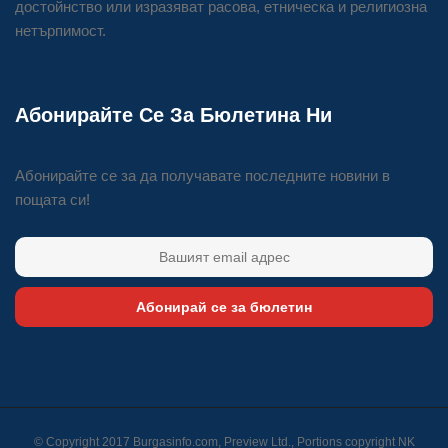
достойнство или изразяват расова, етническа и религиозна
нетърпимост.
Абонирайте Се За Бюлетина Ни
Абонирайте се за да получавате последните новини в
пощата си!
Абонирай се за бюлетин
© Copyright 2017 Burgasinfo.com, Preview Ltd., Portions copyright
NK