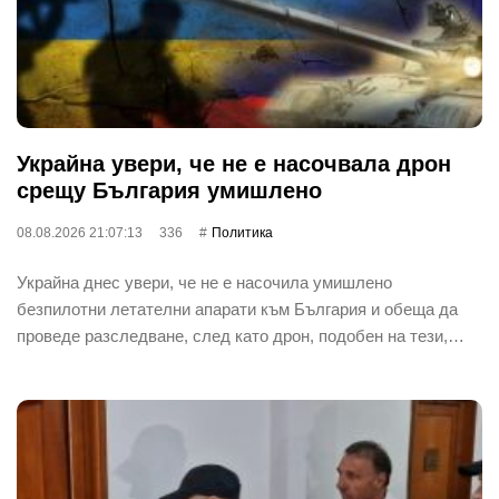
Украйна увери, че не е насочвала дрон
срещу България умишлено
08.08.2026 21:07:13
336
Политика
Украйна днес увери, че не е насочила умишлено
безпилотни летателни апарати към България и обеща да
проведе разследване, след като дрон, подобен на тези,…