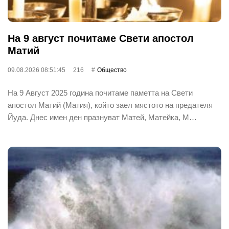
На 9 август почитаме Свети апостол
Матий
09.08.2026 08:51:45
216
Общество
На 9 Август 2025 година почитаме паметта на Свети
апостол Матий (Матия), който заел мястото на предателя
Йуда. Днес имен ден празнуват Матей, Матейка, М…