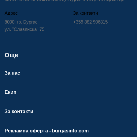
Адрес
За контакти
8000, гр. Бургас
+359 882 906815
ул. "Славянска" 75
Още
За нас
Екип
За контакти
Рекламна оферта - burgasinfo.com