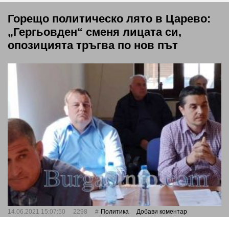
Горещо политическо лято в Царево:
„Гергьовден“ сменя лицата си,
опозицията тръгва по нов път
14.06.2021 15:07:50
2298
Политика
Добави коментар