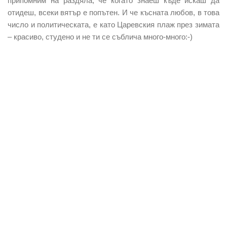
припомним на раздяла, че когато знаеш къде искаш да
отидеш, всеки вятър е попътен. И че късната любов, в това
число и политическата, е като Царевския плаж през зимата
– красиво, студено и не ти се съблича много-много:-)