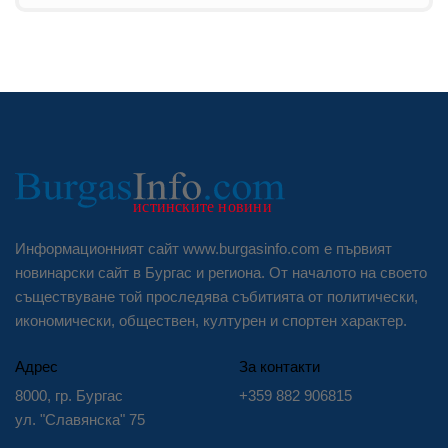
Информационният сайт www.burgasinfo.com е първият
новинарски сайт в Бургас и региона. От началото на своето
съществуване той проследява събитията от политически,
икономически, обществен, културен и спортен характер.
Адрес
За контакти
8000, гр. Бургас
+359 882 906815
ул. "Славянска" 75