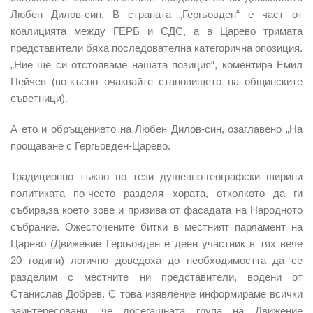
Любен Дилов-син. В страната „Гергьовден“ е част от
коалицията между ГЕРБ и СДС, а в Царево тримата
представители бяха последователна категорична опозиция.
„Ние ще си отстояваме нашата позиция“, коментира Емил
Пейчев (по-късно очаквайте становището на общинските
съветници).
А ето и обръщението на Любен Дилов-син, озаглавено „На
прощаване с Гергьовден-Царево.
Традиционно тъжно по тези душевно-географски ширини
политиката по-често разделя хората, отколкото да ги
събира,за което зове и призива от фасадата на Народното
събрание. Ожесточените битки в местният парламент на
Царево (Движение Гергьовден е деен участник в тях вече
20 години) логично доведоха до необходимостта да се
разделим с местните ни представители, водени от
Станислав Добрев. С това изявление информираме всички
заинтересовани, че досегашната група на Движение