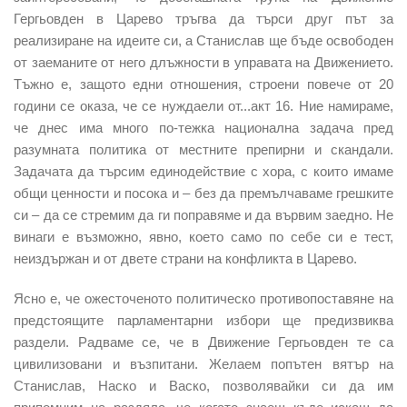
Гергьовден в Царево тръгва да търси друг път за
реализиране на идеите си, а Станислав ще бъде освободен
от заеманите от него длъжности в управата на Движението.
Тъжно е, защото едни отношения, строени повече от 20
години се оказа, че се нуждаели от...акт 16. Ние намираме,
че днес има много по-тежка национална задача пред
разумната политика от местните препирни и скандали.
Задачата да търсим единодействие с хора, с които имаме
общи ценности и посока и – без да премълчаваме грешките
си – да се стремим да ги поправяме и да вървим заедно. Не
винаги е възможно, явно, което само по себе си е тест,
неиздържан и от двете страни на конфликта в Царево.
Ясно е, че ожесточеното политическо противопоставяне на
предстоящите парламентарни избори ще предизвиква
раздели. Радваме се, че в Движение Гергьовден те са
цивилизовани и възпитани. Желаем попътен вятър на
Станислав, Наско и Васко, позволявайки си да им