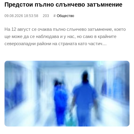
Предстои пълно слънчево затъмнение
09.08.2026 18:53:58
203
Общество
На 12 август се очаква пълно слънчево затъмнение, което
ще може да се наблюдава и у нас, но само в крайните
северозападни райони на страната като частич…