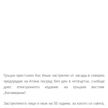
Гръцки престъпен бос
беше застрелян от засада в северно
предградие на Атина посред бял ден в четвъртък, съобщи
днес електронното издание на гръцкия вестник
„Катимерини“.
Застреляното лице е мъж на 55 години, за когото се смята,