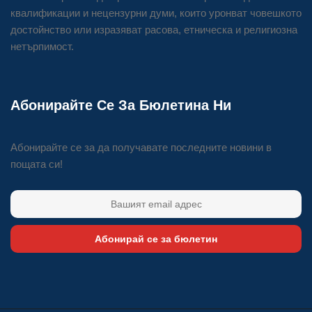
квалификации и нецензурни думи, които уронват човешкото
достойнство или изразяват расова, етническа и религиозна
нетърпимост.
Абонирайте Се За Бюлетина Ни
Абонирайте се за да получавате последните новини в
пощата си!
Абонирай се за бюлетин