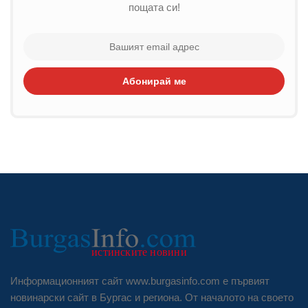
пощата си!
Абонирай ме
Информационният сайт www.burgasinfo.com е първият
новинарски сайт в Бургас и региона. От началото на своето