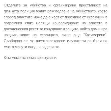
Отделите за убийства и организирана престъпност на
гръцката полиция водят разследване на убийството, което
според властите може да е част от поредица от екзекуции в
подземния свят, целящи консолидиране на властта в
доходоносния рекет за изнудване и защита, който доминира
нощния живот на столицата, пише още "Катимерини".
Съобщава се, че високопоставени служители са били на
място минути след нападението.
Към момента няма арестувани.