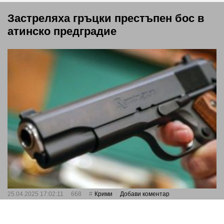
Застреляха гръцки престъпен бос в
атинско предградие
25.04.2025 17:02:11
668
Крими
Добави коментар