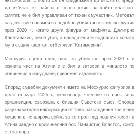
автомобила, с който са се придвижили до мястото, преди
да избягат от района с черен джип, за който властите
смятат, че е бил управляван от техен съучастник. Методът
на действие напомня на подобно убийство в стил екзекуция
през 2020 г., когато друга фигура от мафията, Димитрис
Капетанакис, беше убит, а нападателите подпалиха колата
му в същия квартал, отбелязва "Катимерини".
Мосхурис оцеля след опит за убийство през 2020 г. в
южната част на Атина и е бил в затвора в миналото по
обвинения в изнудване, припомня изданието.
Според съдебни документи името на
Мосхурис фигурира в
дело
от март 2025 г., включващо членове на престъпна
организация, свързана с бившия Съветски съюз. Според
разузнавателна информация от това разследване той е бил
мишена в по-широка война за контрол над нощния живот в
Атина заедно с криминалния бос Панайотис Властос, който
е в затвора.