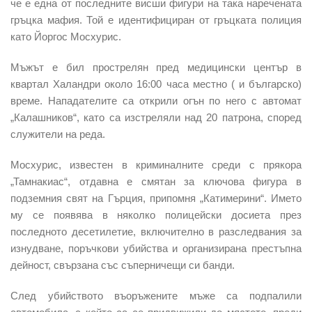
че е една от последните висши фигури на така наречената
гръцка мафия. Той е идентифициран от гръцката полиция
като
Йоргос Мосхурис
.
Мъжът е бил прострелян пред медицински център в
квартал Халандри около 16:00 часа местно ( и българско)
време. Нападателите са открили огън по него с автомат
„Калашников“, като са изстреляли над 20 патрона, според
служители на реда.
Мосхурис,
известен в криминалните среди
с прякора
„Тамнакиас“, отдавна е смятан за ключова фигура в
подземния свят на Гърция, припомня „Катимерини“. Името
му се появява в няколко полицейски досиета през
последното десетилетие, включително в разследвания за
изнудване, поръчкови убийства и организирана престъпна
дейност, свързана със съперничещи си банди.
След убийството въоръжените мъже са подпалили