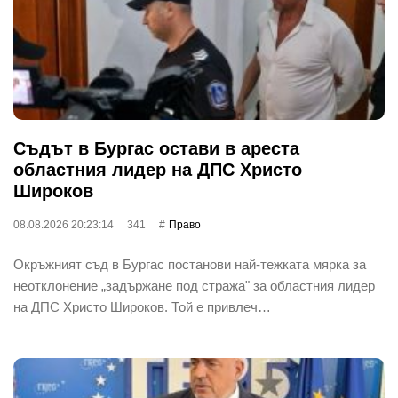
Съдът в Бургас остави в ареста
областния лидер на ДПС Христо
Широков
08.08.2026 20:23:14
341
Право
Окръжният съд в Бургас постанови най-тежката мярка за
неотклонение „задържане под стража" за областния лидер
на ДПС Христо Широков. Той е привлеч…