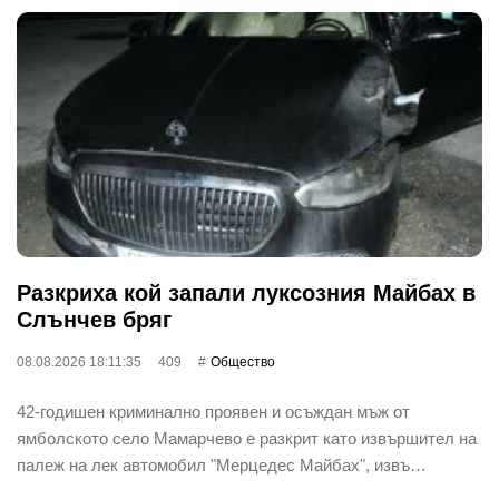
Разкриха кой запали луксозния Майбах в
Слънчев бряг
08.08.2026 18:11:35
409
Общество
42-годишен криминално проявен и осъждан мъж от
ямболското село Мамарчево е разкрит като извършител на
палеж на лек автомобил "Мерцедес Майбах", извъ…