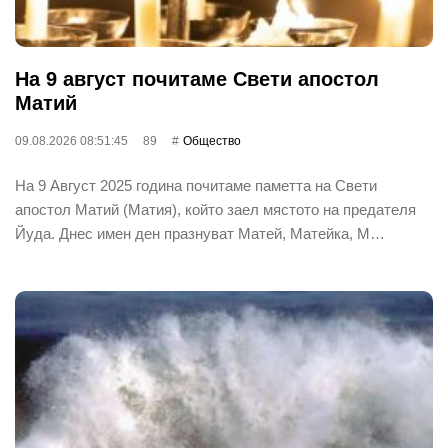
На 9 август почитаме Свети апостол
Матий
09.08.2026 08:51:45
89
Общество
На 9 Август 2025 година почитаме паметта на Свети
апостол Матий (Матия), който заел мястото на предателя
Йуда. Днес имен ден празнуват Матей, Матейка, М…