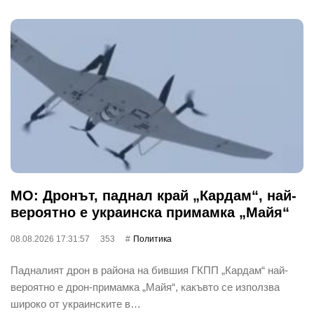
МО: Дронът, паднал край „Кардам“, най-
вероятно е украинска примамка „Майя“
08.08.2026 17:31:57
353
Политика
Падналият дрон в района на бившия ГКПП „Кардам“ най-
вероятно е дрон-примамка „Майя“, какъвто се използва
широко от украинските в…