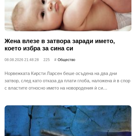
Жена влезе в затвора заради името,
което избра за сина си
08.08.2026 21:48:28
225
Общество
Норвежката Кирсти Ларсен беше осъдена на два дни
затвор, след като отказа да плати глоба, наложена ѝ в спор
с властите относно името на новородения ѝ си…