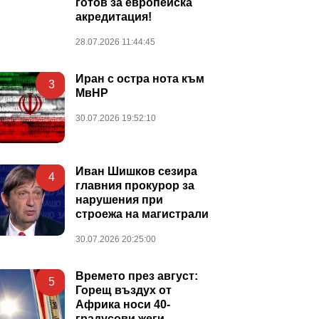
готов за европейска
акредитация!
28.07.2026 11:44:45
Иран с остра нота към
3
МвНР
30.07.2026 19:52:10
Иван Шишков сезира
4
главния прокурор за
нарушения при
строежа на магистрали
30.07.2026 20:25:00
Времето през август:
5
Горещ въздух от
Африка носи 40-
градусови жеги