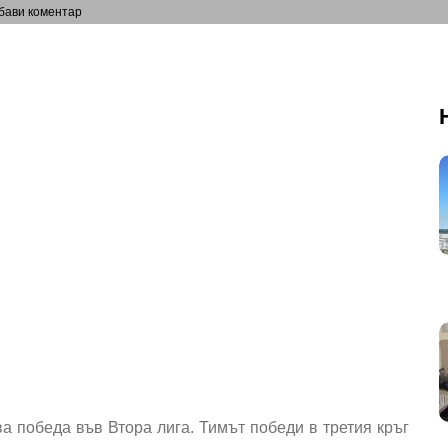
бави коментар
а победа във Втора лига. Тимът победи в третия кръг