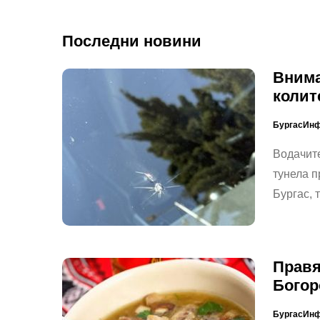
Последни новини
Внима
колит
БургасИн
Водачите
тунела п
Бургас, 
Правя
Богор
БургасИн