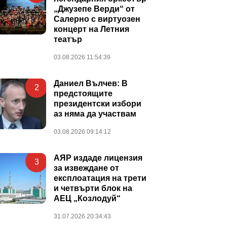
„Джузепе Верди“ от
Салерно с виртуозен
концерт на Летния
театър
03.08.2026 11:54:39
Даниел Вълчев: В
2
предстоящите
президентски избори
аз няма да участвам
03.08.2026 09:14:12
АЯР издаде лицензия
3
за извеждане от
експлоатация на трети
и четвърти блок на
АЕЦ „Козлодуй“
31.07.2026 20:34:43