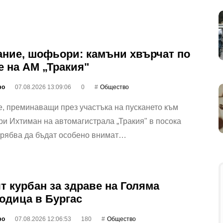
ние, шофьори: камъни хвърчат по
е на АМ „Тракия"
фо
07.08.2026 13:09:06
0
Общество
, преминаващи през участъка на пускането към
ри Ихтиман на автомагистрала „Тракия" в посока
трябва да бъдат особено внимат…
т курбан за здраве на Голяма
одица в Бургас
фо
07.08.2026 12:06:53
180
Общество