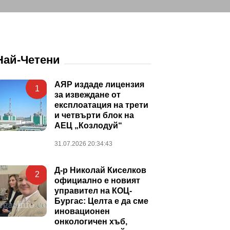
Най-Четени
АЯР издаде лицензия
1
за извеждане от
експлоатация на трети
и четвърти блок на
АЕЦ „Козлодуй“
31.07.2026 20:34:43
Д-р Николай Киселков
2
официално е новият
управител на КОЦ-
Бургас: Целта е да сме
иновационен
онкологичен хъб,