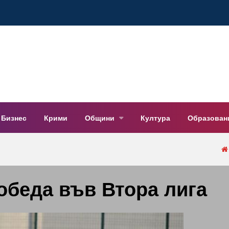
Бизнес
Крими
Общини
Култура
Образован
обеда във Втора лига