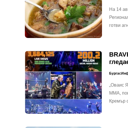
На 14 авг
Регионал
готви аг
BRAVE
гледа
БургасИн
„Оваис Я
ММА, пов
Кремър 