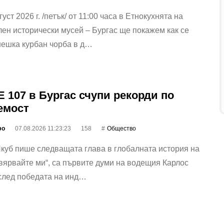
уст 2026 г. /петък/ от 11:00 часа в Етнокухнята на
ен исторически мусей – Бургас ще покажем как се
нешка курбан чорба в д…
 107 в Бургас счупи рекорди по
емост
фо
07.08.2026 11:23:23
158
Общество
куб пише следващата глава в глобалната история на
ярвайте ми“, са първите думи на водещия Карлос
след победата на инд…