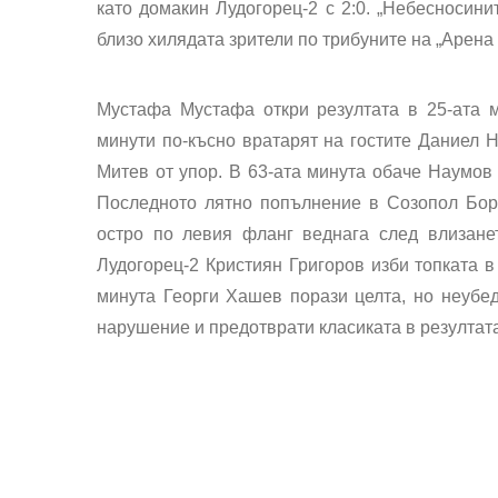
като домакин Лудогорец-2 с 2:0. „Небесносини
близо хилядата зрители по трибуните на „Арена
Мустафа Мустафа откри резултата в 25-ата м
минути по-късно вратарят на гостите Даниел Н
Митев от упор. В 63-ата минута обаче Наумов
Последното лятно попълнение в Созопол Бори
остро по левия фланг веднага след влизане
Лудогорец-2 Кристиян Григоров изби топката в
минута Георги Хашев порази целта, но неубе
нарушение и предотврати класиката в резултата