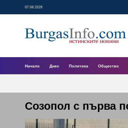
07.08.2026
Начало
Днес
Политика
Общество
Созопол с първа п