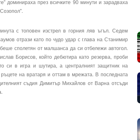
те” доминираха през всичките 90 минути и зарадваха
 Созопол”.
инута с топовен изстрел в горния ляв ъгъл. Седем
аумов отрази като по чудо удар с глава на Станимир
 беше сполетян от малшанса да си отбележи автогол.
слав Борисов, който дебютира като резерва, проби
то си в игра и шутира, а централният защитник на
 ръцете на вратаря и оттам в мрежата. В последната
дителният съдия Димитър Михайлов от Варна отсъди
.