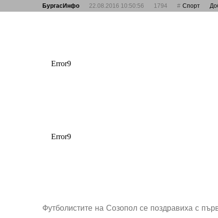
БургасИнфо
22.08.2016 10:50:56
1794
Спорт
До
Футболистите на Созопол се поздравиха с първ