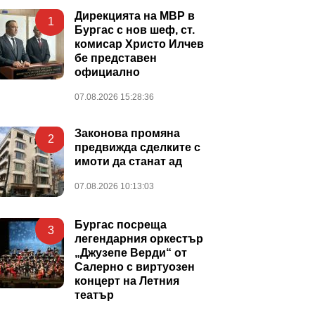
Дирекцията на МВР в
1
Бургас с нов шеф, ст.
комисар Христо Илчев
бе представен
официално
07.08.2026 15:28:36
Законова промяна
2
предвижда сделките с
имоти да станат ад
07.08.2026 10:13:03
Бургас посреща
3
легендарния оркестър
„Джузепе Верди“ от
Салерно с виртуозен
концерт на Летния
театър