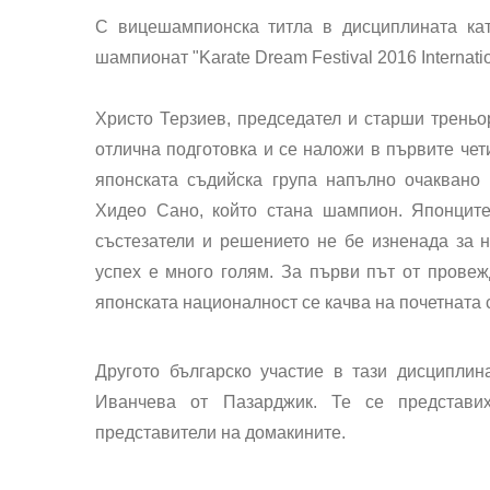
С вицешампионска титла в дисциплината ка
шампионат "Karate Dream Festival 2016 Internati
Христо Терзиев, председател и старши треньо
отлична подготовка и се наложи в първите че
японската съдийска група напълно очаквано 
Хидео Сано, който стана шампион. Японците
състезатели и решението не бе изненада за н
успех е много голям. За първи път от провеж
японската националност се качва на почетната 
Другото българско участие в тази дисципли
Иванчева от Пазарджик. Те се представи
представители на домакините.