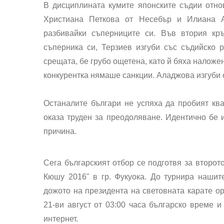
В дисциплината кумите японските съдии отнов
Христиана Петкова от Несебър и Илиана А
разбивайки съперниците си. Във втория кр
съперника си, Терзиев изгуби със съдийско
срещата, бе грубо ощетена, като й бяха наложе
конкурентка нямаше санкции. Аладжова изгуби о
Останалите българи не успяха да пробият кв
оказа труден за преодоляване. Идентично бе 
причина.
Сега българският отбор се подготвя за второт
Кюшу 2016" в гр. Фукуока. До турнира нашит
дожото на президента на световната карате о
21-ви август от 03:00 часа българско време 
интернет.