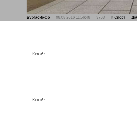
БургасИнфо
08.08.2016 11:56:48
3763
Спорт
До