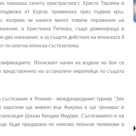
о показаха своята пристрастност. Христо Терзиев и
ладжова от Бургас преминаха през първия кръг,
ъг, въпреки че нанесе много повече поражения на
 решение, а Христиана Петкова, също доминираща в
ни две наказания, а за същите действия на японската й
т по-опитна японска състезателка.
алификациите. Японският начин на водене на боя се
и представянето на останалите европейци по същата
о състезание в Япония - международният турнир "Зен
е каратеки ще живеят във Фукуока и ще тренират в
рганизация Шихан Кенджи Мидори. Състезанието е на
и ще бъде предавано по няколко японски телевизии и