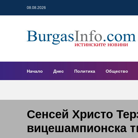
08.08.2026
Начало
Днес
Политика
Общество
Сенсей Христо Тер
вицешампионска т