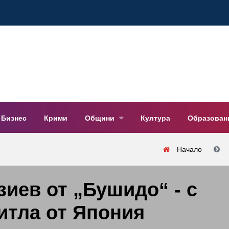
Бизнес
Крими
Общини
Култура
Образован
Начало
зиев от „Бушидо“ - с
итла от Япония