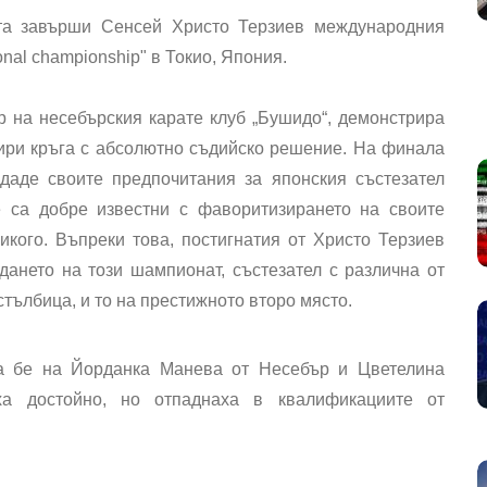
та завърши Сенсей Христо Терзиев международния
onal championship" в Токио, Япония.
р на несебърския карате клуб „Бушидо“, демонстрира
тири кръга с абсолютно съдийско решение. На финала
даде своите предпочитания за японския състезател
 са добре известни с фаворитизирането на своите
икого. Въпреки това, постигнатия от Христо Терзиев
дането на този шампионат, състезател с различна от
стълбица, и то на престижното второ място.
на бе на Йорданка Манева от Несебър и Цветелина
ха достойно, но отпаднаха в квалификациите от