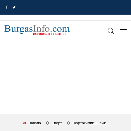
Начало
Спорт
Нефтохимик С Тежк...