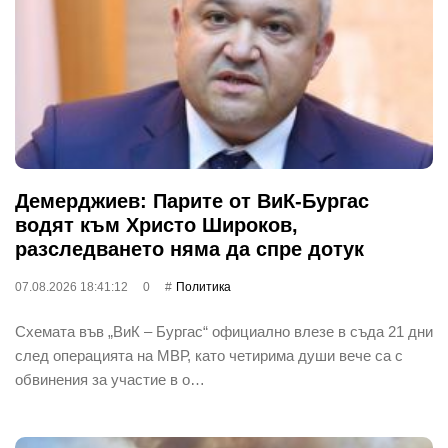
Демерджиев: Парите от ВиК-Бургас
водят към Христо Широков,
разследването няма да спре дотук
07.08.2026 18:41:12
0
Политика
Схемата във „ВиК – Бургас“ официално влезе в съда 21 дни
след операцията на МВР, като четирима души вече са с
обвинения за участие в о…