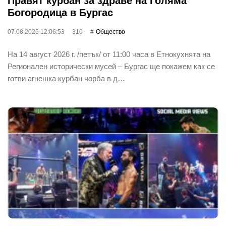
Правят курбан за здраве на Голяма
Богородица в Бургас
07.08.2026 12:06:53
310
Общество
На 14 август 2026 г. /петък/ от 11:00 часа в Етнокухнята на
Регионален исторически мусей – Бургас ще покажем как се
готви агнешка курбан чорба в д…