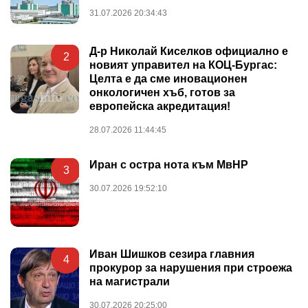
31.07.2026 20:34:43
Д-р Николай Киселков официално е
2
новият управител на КОЦ-Бургас:
Целта е да сме иновационен
онкологичен хъб, готов за
европейска акредитация!
28.07.2026 11:44:45
Иран с остра нота към МвНР
3
30.07.2026 19:52:10
Иван Шишков сезира главния
4
прокурор за нарушения при строежа
на магистрали
30.07.2026 20:25:00