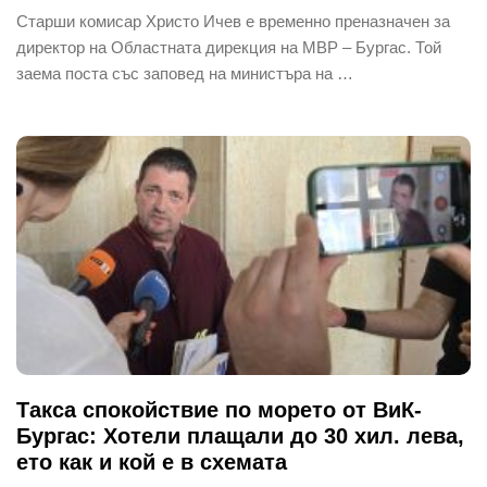
Старши комисар Христо Ичев е временно преназначен за
директор на Областната дирекция на МВР – Бургас. Той
заема поста със заповед на министъра на …
Такса спокойствие по морето от ВиК-
Бургас: Хотели плащали до 30 хил. лева,
ето как и кой е в схемата