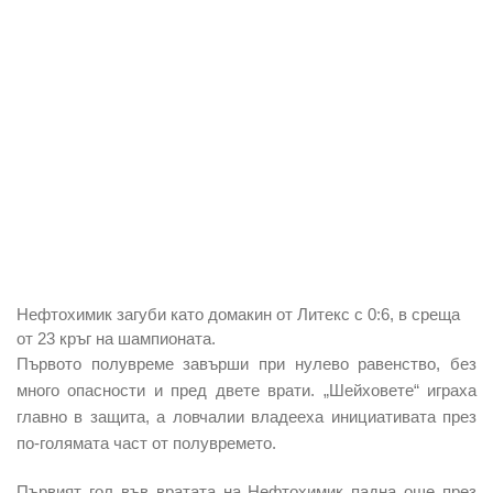
Нефтохимик загуби като домакин от Литекс с 0:6, в среща
от 23 кръг на шампионата.
Първото полувреме завърши при нулево равенство, без
много опасности и пред двете врати. „Шейховете“ играха
главно в защита, а ловчалии владееха инициативата през
по-голямата част от полувремето.
Първият гол във вратата на Нефтохимик падна още през