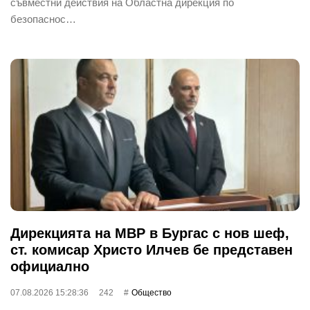
съвместни действия на Областна дирекция по
безопаснос…
Дирекцията на МВР в Бургас с нов шеф,
ст. комисар Христо Илчев бе представен
официално
07.08.2026 15:28:36
242
Общество