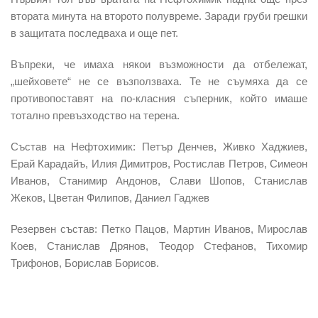
втората минута на второто полувреме. Заради груби грешки
в защитата последваха и още пет.
Въпреки, че имаха някои възможности да отбележат,
„шейховете“ не се възползваха. Те не съумяха да се
противопоставят на по-класния съперник, който имаше
тотално превъзходство на терена.
Състав на Нефтохимик: Петър Денчев, Живко Хаджиев,
Ерай Карадайъ, Илия Димитров, Ростислав Петров, Симеон
Иванов, Станимир Андонов, Слави Шопов, Станислав
Жеков, Цветан Филипов, Даниел Гаджев
Резервен състав: Петко Пацов, Мартин Иванов, Мирослав
Коев, Станислав Дрянов, Теодор Стефанов, Тихомир
Трифонов, Борислав Борисов.