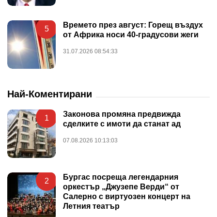
Времето през август: Горещ въздух
5
от Африка носи 40-градусови жеги
31.07.2026 08:54:33
Най-Коментирани
Законова промяна предвижда
1
сделките с имоти да станат ад
07.08.2026 10:13:03
Бургас посреща легендарния
2
оркестър „Джузепе Верди“ от
Салерно с виртуозен концерт на
Летния театър