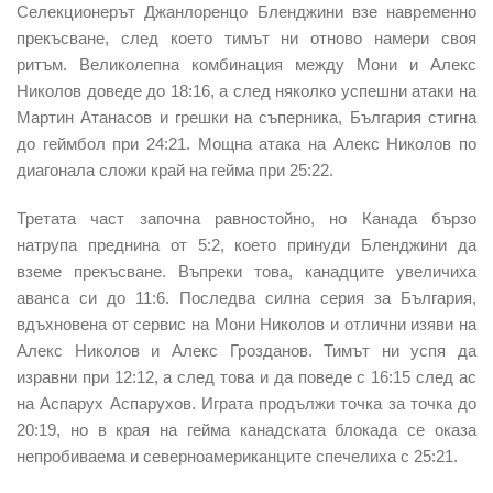
Селекционерът Джанлоренцо Бленджини взе навременно
прекъсване, след което тимът ни отново намери своя
ритъм. Великолепна комбинация между Мони и Алекс
Николов доведе до 18:16, а след няколко успешни атаки на
Мартин Атанасов и грешки на съперника, България стигна
до геймбол при 24:21. Мощна атака на Алекс Николов по
диагонала сложи край на гейма при 25:22.
Третата част започна равностойно, но Канада бързо
натрупа преднина от 5:2, което принуди Бленджини да
вземе прекъсване. Въпреки това, канадците увеличиха
аванса си до 11:6. Последва силна серия за България,
вдъхновена от сервис на Мони Николов и отлични изяви на
Алекс Николов и Алекс Грозданов. Тимът ни успя да
изравни при 12:12, а след това и да поведе с 16:15 след ас
на Аспарух Аспарухов. Играта продължи точка за точка до
20:19, но в края на гейма канадската блокада се оказа
непробиваема и северноамериканците спечелиха с 25:21.