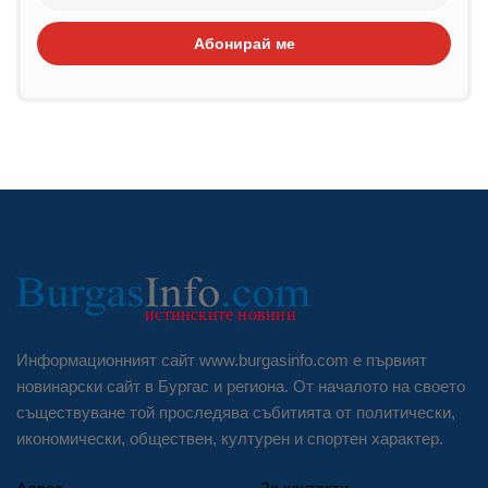
Абонирай ме
Информационният сайт www.burgasinfo.com е първият
новинарски сайт в Бургас и региона. От началото на своето
съществуване той проследява събитията от политически,
икономически, обществен, културен и спортен характер.