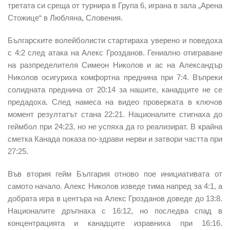
третата си среща от турнира в Група 6, играна в зала „Арена
Стожице“ в Любляна, Словения.
Българските волейболисти стартираха уверено и поведоха
с 4:2 след атака на Алекс Грозданов. Гениално отиграване
на разпределителя Симеон Николов и ас на Александър
Николов осигуриха комфортна преднина при 7:4. Въпреки
солидната преднина от 20:14 за нашите, канадците не се
предадоха. След намеса на видео проверката в ключов
момент резултатът стана 22:21. Националите стигнаха до
геймбол при 24:23, но не успяха да го реализират. В крайна
сметка Канада показа по-здрави нерви и затвори частта при
27:25.
Във втория гейм България отново пое инициативата от
самото начало. Алекс Николов изведе тима напред за 4:1, а
добрата игра в центъра на Алекс Грозданов доведе до 13:8.
Националите дръпнаха с 16:12, но последва спад в
концентрацията и канадците изравниха при 16:16.