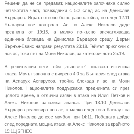
Решени да не се предават, националите започнаха силно
четвъртата част, повеждайки с 5:2 след ас на Денислав
Бърдаров. Играта отново беше равностойна, но след 12:11
България пое контрола. Ас на Алекс Николов даде
преднина от 19:15, а малко по-късно впечатляваща
единична блокада на Денислав Бърдаров срещу Шерън
Върнън-Еванс направи резултата 23:18. Геймът приключи с
нов ас, този път на Мони Николов, за категоричното 25:19.
В решителния пети гейм „лъвовете“ показаха истинска
класа. Мачът започна с вихрено 4:0 за България след атака
на Аспарух Аспарухов, тройна блокада и ас на Мони
Николов. Националите поддържаха преднината си през
цялото време, а отлични изяви в атака на Илия Петков и
Алекс Николов запазиха аванса. При 13:10 Денислав
Бърдаров реализира нов ас, а малко след това блокаут на
Алекс Николов донесе мачбол при 14:11. Победата дойде
след поредната мощна атака на Алекс Николов за крайното
15:11.|БГНЕС