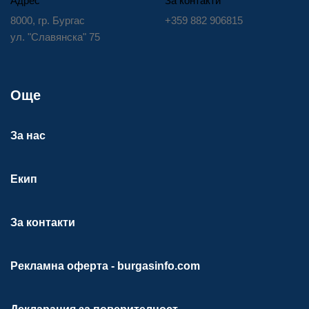
Адрес
За контакти
8000, гр. Бургас
+359 882 906815
ул. "Славянска" 75
Още
За нас
Екип
За контакти
Рекламна оферта - burgasinfo.com