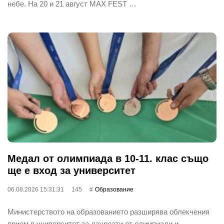
небе. На 20 и 21 август MAX FEST …
Медал от олимпиада в 10-11. клас също
ще е вход за университет
06.08.2026 15:31:31
145
Oбразование
Министерството на образованието разширява облекчения
прием в университет за лауреати от олимпиади и