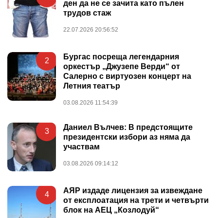
ден да не се зачита като пълен
трудов стаж
22.07.2026 20:56:52
Бургас посреща легендарния
2
оркестър „Джузепе Верди“ от
Салерно с виртуозен концерт на
Летния театър
03.08.2026 11:54:39
Даниел Вълчев: В предстоящите
3
президентски избори аз няма да
участвам
03.08.2026 09:14:12
АЯР издаде лицензия за извеждане
4
от експлоатация на трети и четвърти
блок на АЕЦ „Козлодуй“