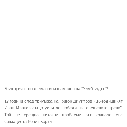
България отново има своя шампион на "Уимбълдън"!
17 години след триумфа на Григор Димитров - 16-годишният
Иван Иванов също успя да победи на “свещената трева”.
Той не срещна никакви проблеми във финала със
сензацията Ронит Карки.