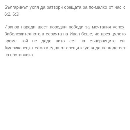
Българинът успя да затвори срещата за по-малко от час с
6:2, 6:3!
Иванов нареди шест поредни победи за мечтания успех.
Забележителното в серията на Иван беше, че през цялото
време той не даде нито сет на съперниците си.
Американецът само в една от срещите успя да не даде сет
на противника.