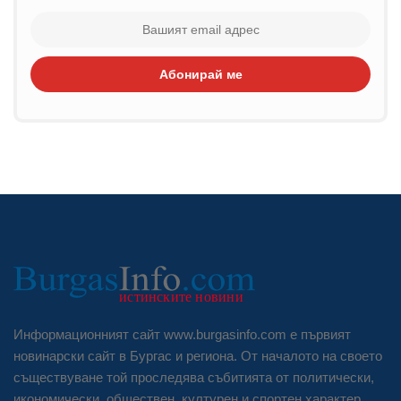
Абонирай ме
Информационният сайт www.burgasinfo.com е първият
новинарски сайт в Бургас и региона. От началото на своето
съществуване той проследява събитията от политически,
икономически, обществен, културен и спортен характер.