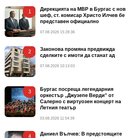
Дирекцията на МВР в Бургас с нов
1
шеф, ст. комисар Христо Илчев бе
представен официално
07.08.2026 15:28:36
Законова промяна предвижда
2
сделките с имоти да станат ад
07.08.2026 10:13:03
Бургас посреща легендарния
3
оркестър „Джузепе Верди“ от
Салерно с виртуозен концерт на
Летния театър
03.08.2026 11:54:39
Даниел Вълчев: В предстоящите
4