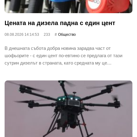
Цената на дизела падна с един цент
08.08.2026 14:14:53
233
Общество
В днешната събота добра новина зарадва част от
шофьорите - с един цент по-евтино се предлага от тази
сутрин дизелът в страната, като средната му це…