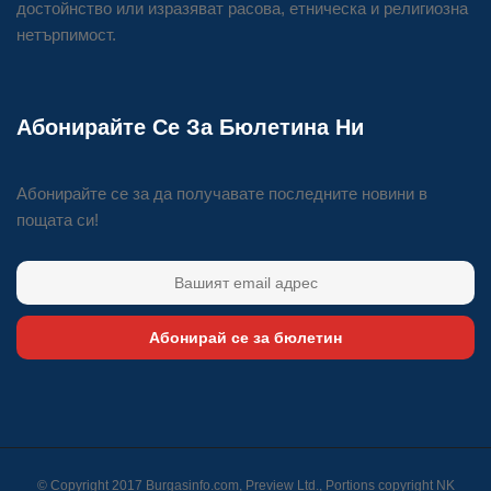
достойнство или изразяват расова, етническа и религиозна
нетърпимост.
Абонирайте Се За Бюлетина Ни
Абонирайте се за да получавате последните новини в
пощата си!
Абонирай се за бюлетин
© Copyright 2017 Burgasinfo.com, Preview Ltd., Portions copyright
NK