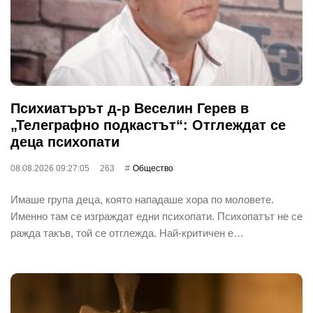
Психиатърът д-р Веселин Герев в
„Телеграфно подкастът“: Отглеждат се
деца психопати
08.08.2026 09:27:05
263
Общество
Имаше група деца, която нападаше хора по моловете.
Именно там се изграждат едни психопати. Психопатът не се
ражда такъв, той се отглежда. Най-критичен е…