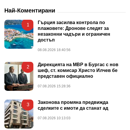
Най-Коментирани
Гърция засилва контрола по
1
плажовете: Дронове следят за
незаконни чадъри и ограничен
достъп
08.08.2026 18:40:56
Дирекцията на МВР в Бургас с нов
2
шеф, ст. комисар Христо Илчев бе
представен официално
07.08.2026 15:28:36
Законова промяна предвижда
3
сделките с имоти да станат ад
07.08.2026 10:13:03