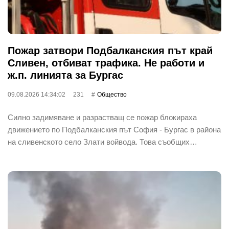
Пожар затвори Подбалканския път край
Сливен, отбиват трафика. Не работи и
ж.п. линията за Бургас
09.08.2026 14:34:02
231
Общество
Силно задимяване и разрастващ се пожар блокираха
движението по Подбалканския път София - Бургас в района
на сливенското село Злати войвода. Това съобщих…