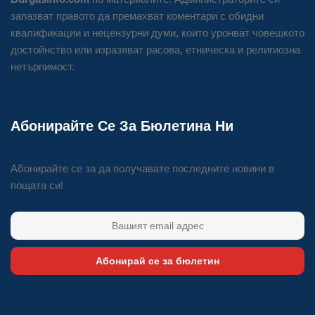
запазват правото да премахват коментари с обидни
квалификации и нецензурни думи, които уронват човешкото
достойнство или изразяват расова, етническа и религиозна
нетърпимост.
Абонирайте Се За Бюлетина Ни
Абонирайте се за да получавате последните новини в
пощата си!
Абонирай се за бюлетин