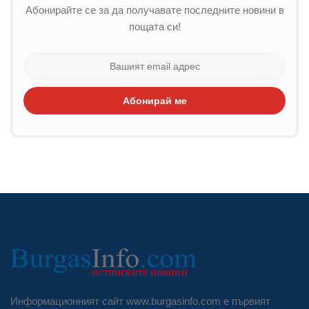
Абонирайте се за да получавате последните новини в
пощата си!
Абонирай ме
Информационният сайт www.burgasinfo.com е първият