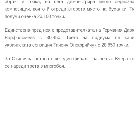
обръч и топка, но сега демонстрира много сериозна
композиция, която й отреди второто място на бухалки. Тя
получи оценка 29.100 точки.
Единствена пред нея е представителката на Германия Даря
Варфоломеев с 30.450. Трета на подиума се качи
украинската сензация Таисия Онофрийчук с 28.950 точки.
За Стилияна остана още един финал - на лента. Вчера тя
се нареди трета в многобоя.