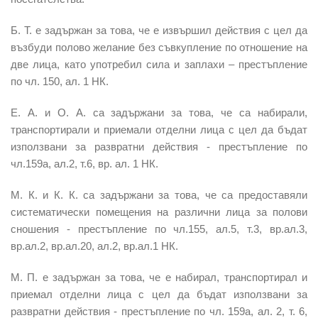
Б. Т. е задържан за това, че е извършил действия с цел да
възбуди полово желание без съвкупление по отношение на
две лица, като употребил сила и заплахи – престъпление
по чл. 150, ал. 1 НК.
Е. А. и О. А. са задържани за това, че са набирали,
транспортирали и приемали отделни лица с цел да бъдат
използвани за развратни действия - престъпление по
чл.159а, ал.2, т.6, вр. ал. 1 НК.
М. К. и К. К. са задържани за това, че са предоставяли
систематически помещения на различни лица за полови
сношения - престъпление по чл.155, ал.5, т.3, вр.ал.3,
вр.ал.2, вр.ал.20, ал.2, вр.ал.1 НК.
М. П. е задържан за това, че е набирал, транспортирал и
приемал отделни лица с цел да бъдат използвани за
развратни действия - престъпление по чл. 159а, ал. 2, т. 6,