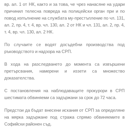
вр. ал. 1 от НК, както и за това, че чрез нанасяне на удари
причинил телесна повреда на полицейски орган при и по
повод изпълнение на службата му-престъпление по чл. 131,
ал. 2, пр. 4, т. 4, вр. чл. 130, ал. 2 от НК и чл. 131, ал. 2, пр. 4,
т. 4, вр. чл. 130, ал. 2 НК.
По случаите се водят досъдебни производства под
ръководството и надзора на СРП.
В хода на разследването до момента са извършени
претърсвания, намерени и иззети са множество
доказателства.
С постановления на наблюдаващите прокурори в СРП
шестимата обвиняеми са задържани за срок до 72 часа.
Предстои да бъдат внесени искания от СРП за определяне
на мярка задържане под стража спрямо обвиняемите в
Софийски районен съд.