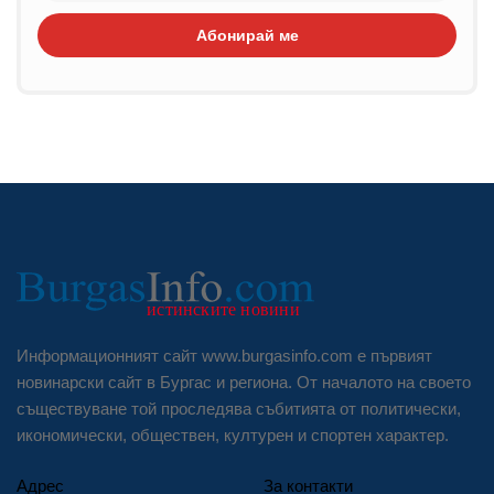
Абонирай ме
Информационният сайт www.burgasinfo.com е първият
новинарски сайт в Бургас и региона. От началото на своето
съществуване той проследява събитията от политически,
икономически, обществен, културен и спортен характер.
Адрес
За контакти