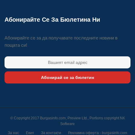
Абонирайте Се За Бюлетина Ни
Абонирайте се за да получавате последните новини в
пощата си!
Абонирай се за бюлетин
© Copyright 2017 Burgasinfo.com, Preview Ltd., Portions copyright
NK
Software
За нас
Екип
За контакти
Рекламна оферта - burgasinfo.com