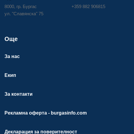
8000, гр. Бургас
+359 882 906815
ул. "Славянска" 75
Още
За нас
Екип
За контакти
Рекламна оферта - burgasinfo.com
Декларация за поверителност