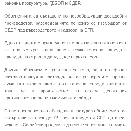
районна прокуратура, ГДБОП и СДВР.
Обвиненията са съставени по новообразувани досъдебни
производства, разследванията по които се извършват от
СДВР под ръководството и надзора на СГП.
Едно от лицата е привлечено към наказателна отговорност
за това, че чрез заплашване с тежка телесна повреда е
принудил пострадал да му даде парична сума.
Другият обвиняем е привлечен за това, че в телефонен
разговор принудил пострадал да се разпореди с парична
сума, като го заплашил с тежка телесна повреда, както и за
това, че в продължение на седем денонощия
противозаконно лишил момиче от свобода.
С постановления на наблюдаващ прокурор обвиняемите са
задържани за срок до 72 часа и предстои СГП да внесе
искане в Софийски градски съд искане за вземане на мярка