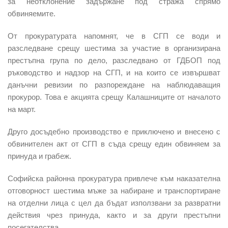
за неотклонение задържане под стража спрямо
обвиняемите.
От прокуратурата напомнят, че в СГП се води и
разследване срещу шестима за участие в организирана
престъпна група по дело, разследвано от ГДБОП под
ръководство и надзор на СГП, и на които се извършват
данъчни ревизии по разпореждане на наблюдаващия
прокурор. Това е акцията срещу Калашниците от началото
на март.
Друго досъдебно производство е приключено и внесено с
обвинителен акт от СГП в съда срещу един обвиняем за
принуда и грабеж.
Софийска районна прокуратура привлече към наказателна
отговорност шестима мъже за набиране и транспортиране
на отделни лица с цел да бъдат използвани за развратни
действия чрез принуда, както и за други престъпни
посегателства.