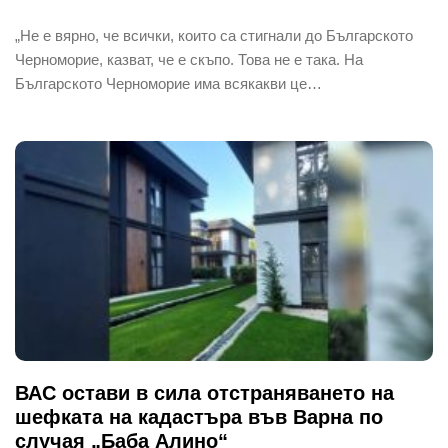
„Не е вярно, че всички, които са стигнали до Българското
Черноморие, казват, че е скъпо. Това не е така. На
Българското Черноморие има всякакви це…
ВАС остави в сила отстраняването на
шефката на кадастъра във Варна по
случая „Баба Алино“