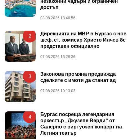
незаконни чадъри и ограничен
достъп
08.08.2026 18:40:56
Дирекцията на МВР в Бургас с нов
2
шеф, ст. комисар Христо Илчев бе
представен официално
07.08.2026 15:28:36
Законова промяна предвижда
3
сделките с имоти да станат ад
07.08.2026 10:13:03
Бургас посреща легендарния
4
оркестър „Джузепе Верди“ от
Салерно с виртуозен концерт на
Летния театър