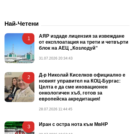
Най-Четени
АЯР издаде лицензия за извеждане
1
от експлоатация на трети и четвърти
блок на АЕЦ „Козлодуй“
31.07.2026 20:34:43
Д-р Николай Киселков официално е
2
новият управител на КОЦ-Бургас:
Целта е да сме иновационен
онкологичен хъб, готов за
европейска акредитация!
28.07.2026 11:44:45
Иран с остра нота към МвНР
3