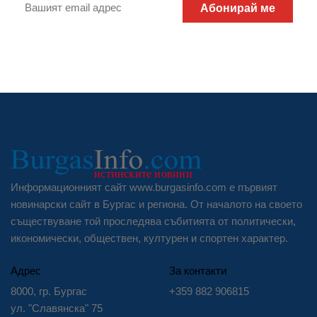
Абонирай ме
Информационният сайт www.burgasinfo.com е първият
новинарски сайт в Бургас и региона. От началото на своето
съществуване той проследява събитията от политически,
икономически, обществен, културен и спортен характер.
Адрес
За контакти
8000, гр. Бургас
+359 882 906815
ул. "Славянска" 75