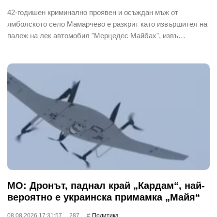
42-годишен криминално проявен и осъждан мъж от
ямболското село Мамарчево е разкрит като извършител на
палеж на лек автомобил "Мерцедес Майбах", извъ…
МО: Дронът, паднал край „Кардам“, най-
вероятно е украинска примамка „Майя“
08.08.2026 17:31:57
287
Политика