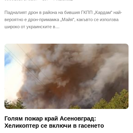
Падналият дрон в района на бившия ГКПП „Кардам“ най-
вероятно е дрон-примамка „Майя“, какъвто се използва
широко от украинските в…
Голям пожар край Асеновград:
Хеликоптер се включи в гасенето