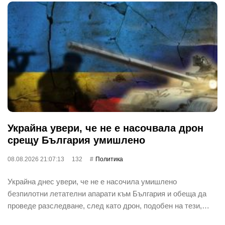
Украйна увери, че не е насочвала дрон
срещу България умишлено
08.08.2026 21:07:13
132
Политика
Украйна днес увери, че не е насочила умишлено
безпилотни летателни апарати към България и обеща да
проведе разследване, след като дрон, подобен на тези,…