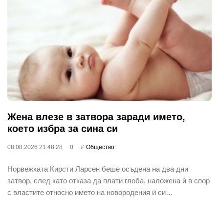
Жена влезе в затвора заради името,
което избра за сина си
08.08.2026 21:48:28
0
Общество
Норвежката Кирсти Ларсен беше осъдена на два дни
затвор, след като отказа да плати глоба, наложена ѝ в спор
с властите относно името на новородения ѝ си…