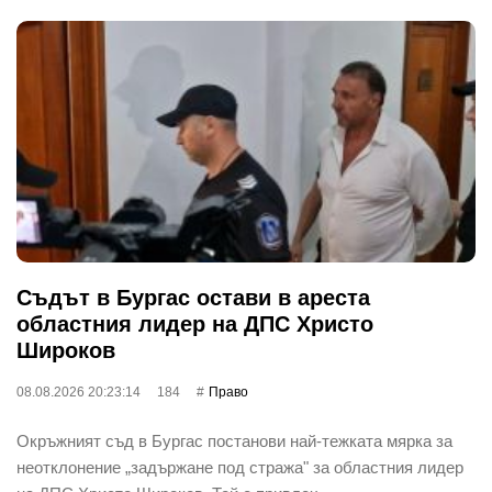
Съдът в Бургас остави в ареста
областния лидер на ДПС Христо
Широков
08.08.2026 20:23:14
184
Право
Окръжният съд в Бургас постанови най-тежката мярка за
неотклонение „задържане под стража" за областния лидер