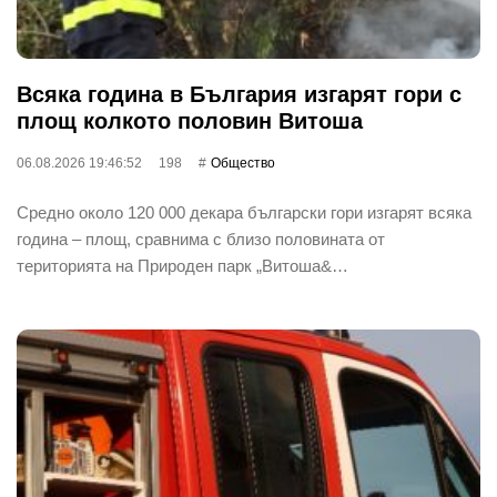
Всяка година в България изгарят гори с
площ колкото половин Витоша
06.08.2026 19:46:52
198
Общество
Средно около 120 000 декара български гори изгарят всяка
година – площ, сравнима с близо половината от
територията на Природен парк „Витоша&…