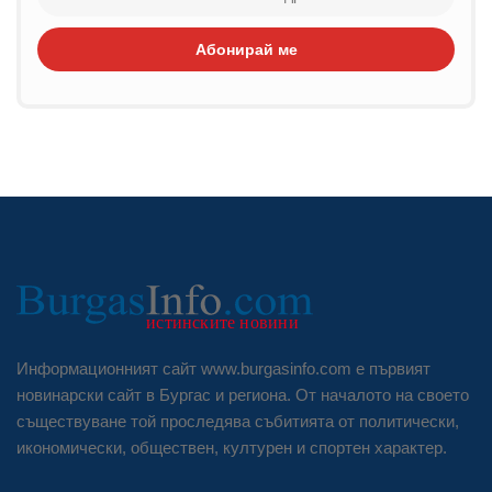
Абонирай ме
Информационният сайт www.burgasinfo.com е първият
новинарски сайт в Бургас и региона. От началото на своето
съществуване той проследява събитията от политически,
икономически, обществен, културен и спортен характер.