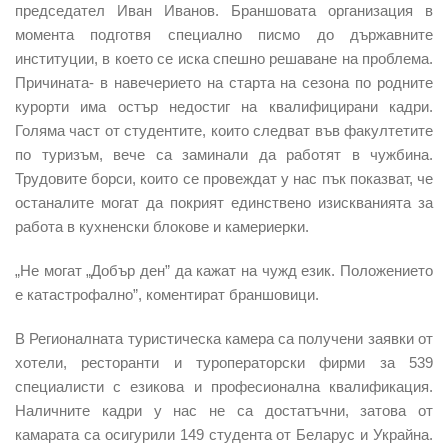
председател Иван Иванов. Браншовата организация в
момента подготвя специално писмо до държавните
институции, в което се иска спешно решаване на проблема.
Причината- в навечерието на старта на сезона по родните
курорти има остър недостиг на квалифицирани кадри.
Голяма част от студентите, които следват във факултетите
по туризъм, вече са заминали да работят в чужбина.
Трудовите борси, които се провеждат у нас пък показват, че
останалите могат да покрият единствено изискванията за
работа в кухненски блокове и камериерки.
„Не могат „Добър ден” да кажат на чужд език. Положението
е катастрофално”, коментират браншовици.
В Регионалната туристическа камера са получени заявки от
хотели, ресторанти и туроператорски фирми за 539
специалисти с езикова и професионална квалификация.
Наличните кадри у нас не са достатъчни, затова от
камарата са осигурили 149 студента от Беларус и Украйна.