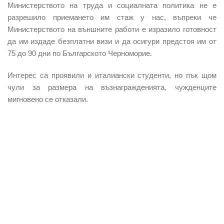
Министерството на труда и социалната политика не е
разрешило приемането им стаж у нас, въпреки че
Министерството на външните работи е изразило готовност
да им издаде безплатни визи и да осигури предстоя им от
75 до 90 дни по Българското Черноморие.
Интерес са проявили и италиански студенти, но пък щом
чули за размера на възнагражденията, чужденците
мигновено се отказали.