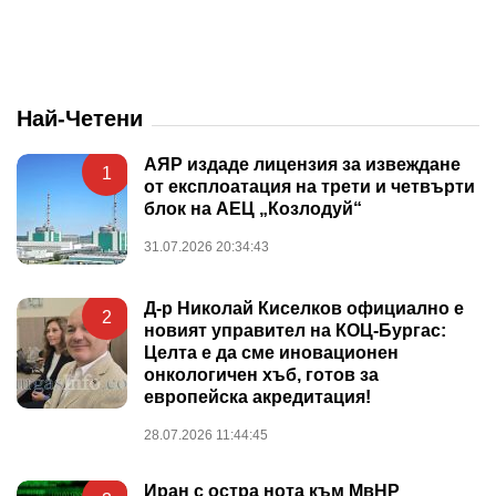
Най-Четени
АЯР издаде лицензия за извеждане
1
от експлоатация на трети и четвърти
блок на АЕЦ „Козлодуй“
31.07.2026 20:34:43
Д-р Николай Киселков официално е
2
новият управител на КОЦ-Бургас:
Целта е да сме иновационен
онкологичен хъб, готов за
европейска акредитация!
28.07.2026 11:44:45
Иран с остра нота към МвНР