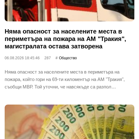
Няма опасност за населените места в
периметъра на пожара на АМ "Тракия",
магистралата остава затворена
06.08.2026 18:45:46
287
Общество
Няма опасност за населените места в периметъра на
пожара, който гори на 69-ти киломентър на АМ "Тракия",
съобщи МВР. Той уточни, че навсякъде са разпол…