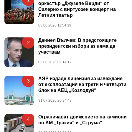
оркестър „Джузепе Верди“ от
Салерно с виртуозен концерт на
Летния театър
03.08.2026 11:54:39
Даниел Вълчев: В предстоящите
2
президентски избори аз няма да
участвам
03.08.2026 09:14:12
АЯР издаде лицензия за извеждане
3
от експлоатация на трети и четвърти
блок на АЕЦ „Козлодуй“
31.07.2026 20:34:43
Ограничават движението на камиони
4
по АМ „Тракия“ и „Струма“