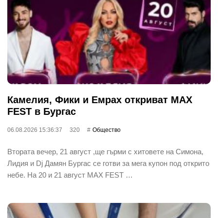
Камелия, Фики и Емрах откриват MAX
FEST в Бургас
06.08.2026 15:36:37
320
Общество
Втората вечер, 21 август ,ще гърми с хитовете на Симона,
Лидия и Dj Дамян Бургас се готви за мега купон под открито
небе. На 20 и 21 август MAX FEST …