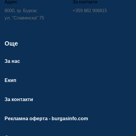
Адрес
За контакти
8000, гр. Бургас
+359 882 906815
ул. "Славянска" 75
Още
За нас
Екип
За контакти
Рекламна оферта - burgasinfo.com