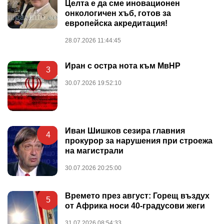
Целта е да сме иновационен
онкологичен хъб, готов за
европейска акредитация!
28.07.2026 11:44:45
Иран с остра нота към МвНР
3
30.07.2026 19:52:10
Иван Шишков сезира главния
4
прокурор за нарушения при строежа
на магистрали
30.07.2026 20:25:00
Времето през август: Горещ въздух
5
от Африка носи 40-градусови жеги
31.07.2026 08:54:33