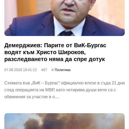
Демерджиев: Парите от ВиК-Бургас
водят към Христо Широков,
разследването няма да спре дотук
07.08.2026 18:41:12
467
Политика
Схемата във „ВиК – Бургас“ официално влезе в съда 21 дни
след операцията на МВР, като четирима души вече са с
обвинения за участие в о…