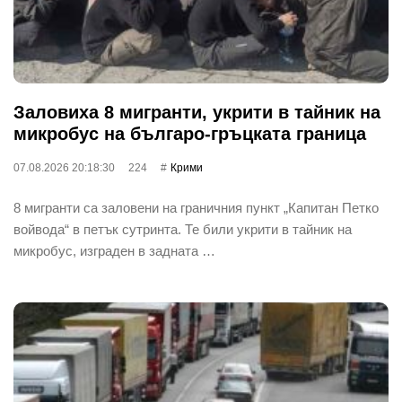
Заловиха 8 мигранти, укрити в тайник на
микробус на българо-гръцката граница
07.08.2026 20:18:30
224
Крими
8 мигранти са заловени на граничния пункт „Капитан Петко
войвода“ в петък сутринта. Те били укрити в тайник на
микробус, изграден в задната …