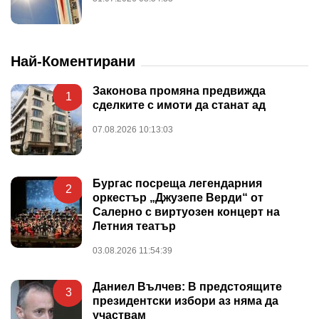
Най-Коментирани
Законова промяна предвижда
1
сделките с имоти да станат ад
07.08.2026 10:13:03
Бургас посреща легендарния
2
оркестър „Джузепе Верди“ от
Салерно с виртуозен концерт на
Летния театър
03.08.2026 11:54:39
Даниел Вълчев: В предстоящите
3
президентски избори аз няма да
участвам