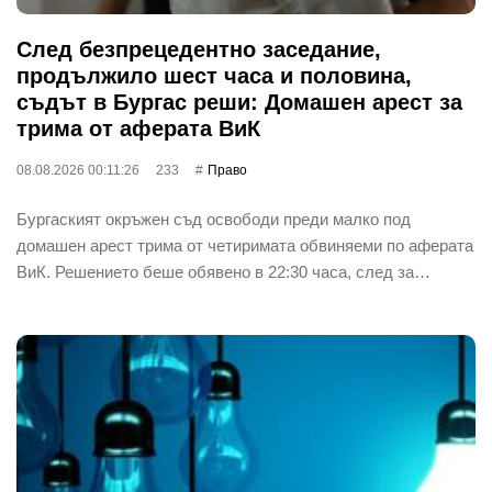
След безпрецедентно заседание,
продължило шест часа и половина,
съдът в Бургас реши: Домашен арест за
трима от аферата ВиК
08.08.2026 00:11:26
233
Право
Бургаският окръжен съд освободи преди малко под
домашен арест трима от четиримата обвиняеми по аферата
ВиК. Решението беше обявено в 22:30 часа, след за…