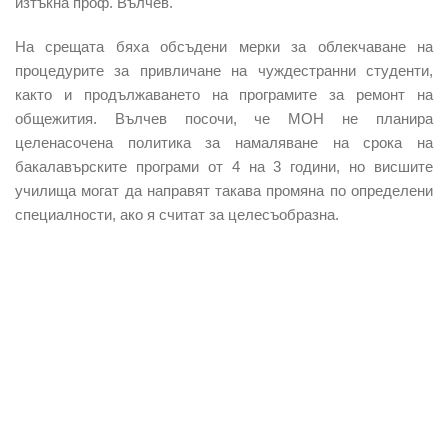
изтъкна проф. Вълчев.
На срещата бяха обсъдени мерки за облекчаване на
процедурите за привличане на чуждестранни студенти,
както и продължаването на програмите за ремонт на
общежития. Вълчев посочи, че МОН не планира
целенасочена политика за намаляване на срока на
бакалавърските програми от 4 на 3 години, но висшите
училища могат да направят такава промяна по определени
специалности, ако я считат за целесъобразна.