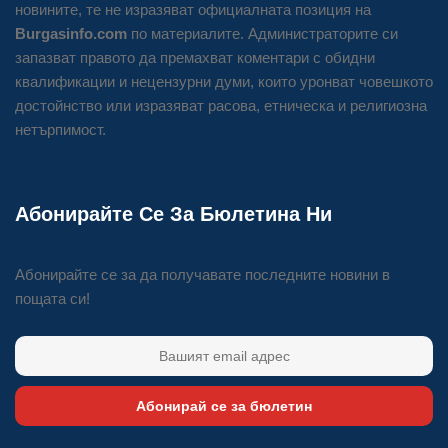
новините, те не изразяват официалната позиция на
Burgasinfo.com
по материалите. Администраторите си
запазват правото да премахват коментари с обидни
квалификации и нецензурни думи, които уронват човешкото
достойнство или изразяват расова, етническа и религиозна
нетърпимост.
Абонирайте Се За Бюлетина Ни
Абонирайте се за да получавате последните новини в
пощата си!
Абонирай се за бюлетин