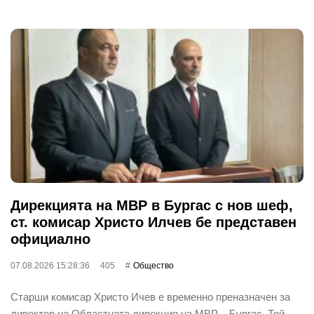
Дирекцията на МВР в Бургас с нов шеф,
ст. комисар Христо Илчев бе представен
официално
07.08.2026 15:28:36
405
Общество
Старши комисар Христо Ичев е временно преназначен за
директор на Областната дирекция на МВР – Бургас. Той