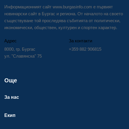
Информационният сайт www.burgasinfo.com е първият
новинарски сайт в Бургас и региона. От началото на своето
съществуване той проследява събитията от политически,
икономически, обществен, културен и спортен характер.
Адрес
За контакти
8000, гр. Бургас
+359 882 906815
ул. "Славянска" 75
Още
За нас
Екип