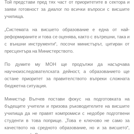
Той представи пред тях част от приоритетите в сектора и
заяви готовност за диалог по всички въпроси с висшите
училища.
„Системата на висшето образование е една от най-
реформираните и това се оценява, както с вътрешни, така и
с външни инструменти“, посочи министърът, цитиран от
пресцентъра на Министерството.
По думите му МОН ще продължи да насърчава
научноизследователската дейност, а образованието ще
остане приоритет за правителството въпреки сложната
бюджетна ситуация.
Министър Вълчев постави фокус на подготовката на
бъдещите учители и призова ръководителите на висшите
училища да не правят компромиси с недобре подготвени
студенти в това поприще. „Това е ключово не само за
качеството на средното образование, но и за висшето“,