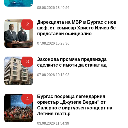
08.08.2026 18:40:56
Дирекцията на МВР в Бургас с нов
2
шеф, ст. комисар Христо Илчев бе
представен официално
07.08.2026 15:28:36
Законова промяна предвижда
3
сделките с имоти да станат ад
07.08.2026 10:13:03
Бургас посреща легендарния
4
оркестър „Джузепе Верди“ от
Салерно с виртуозен концерт на
Летния театър
03.08.2026 11:54:39