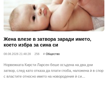
Жена влезе в затвора заради името,
което избра за сина си
08.08.2026 21:48:28
256
Общество
Норвежката Кирсти Ларсен беше осъдена на два дни
затвор, след като отказа да плати глоба, наложена ѝ в спор
с властите относно името на новородения ѝ си…