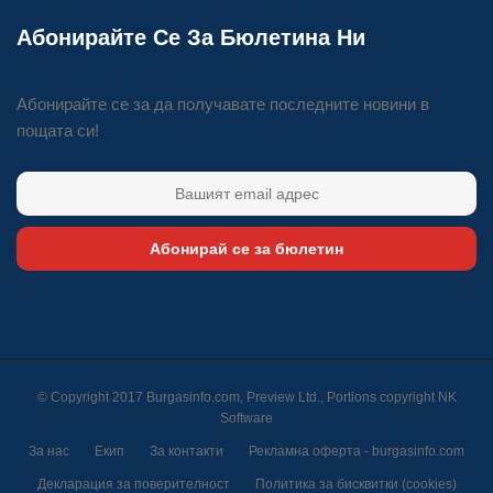
Абонирайте Се За Бюлетина Ни
Абонирайте се за да получавате последните новини в
пощата си!
Абонирай се за бюлетин
© Copyright 2017 Burgasinfo.com, Preview Ltd., Portions copyright
NK
Software
За нас
Екип
За контакти
Рекламна оферта - burgasinfo.com
Декларация за поверителност
Политика за бисквитки (cookies)