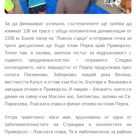
За да финишират успешно, състезателите ще трябва да
изминат 136 км трасе с обща положителна денивелация от
2336 м. Базов лагер на "Лъвско сърце" и отправна точка за
трите дисциплини ще бъде плаж Перла край Приморско.
Точно там, в залива, започна тестът за издръжливост с
първото предизвикателство – плуването. Следва
колоезденето, като маршрутът от Перла продължава през
селата Писменово, Заберново, покрай река Велека,
местността Качул и оттам към Кости, Българи и Фазаново и
завърши отново в Приморско. И накрая – бягането, което се
движи на север към Маслен нос, Бегликташ, залива на Св.
Параскева, Лъвската глава и финал отново на плаж Перла.
Ултра триатлонът носи име, вдъхновено от една от
забележителностите на Странджа и околностите на
Приморско – Лъвската глава. Тя е емблематична за района