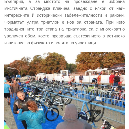
България, а за мястото на провеждане е избрана
мистичната Странджа планина, заедно с някои от най-
интересните й исторически забележителности и райони.
Форматът ултра триатлон е нов за страната. При него
традиционните три етапа на триатлона са с многократно
увеличен обем, което превръща състезанието в истинско
изпитание за физиката и волята на участници.