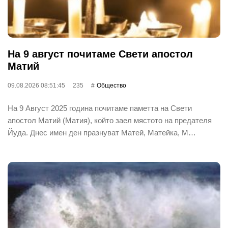
На 9 август почитаме Свети апостол
Матий
09.08.2026 08:51:45
235
Общество
На 9 Август 2025 година почитаме паметта на Свети
апостол Матий (Матия), който заел мястото на предателя
Йуда. Днес имен ден празнуват Матей, Матейка, М…