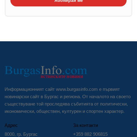
Абонирай ме
Информационният сайт www.burgasinfo.com е първият
новинарски сайт в Бургас и региона. От началото на своето
съществуване той проследява събитията от политически,
икономически, обществен, културен и спортен характер.
Адрес
За контакти
8000, гр. Бургас
+359 882 906815