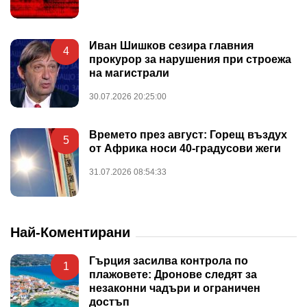
Иван Шишков сезира главния
4
прокурор за нарушения при строежа
на магистрали
30.07.2026 20:25:00
Времето през август: Горещ въздух
5
от Африка носи 40-градусови жеги
31.07.2026 08:54:33
Най-Коментирани
Гърция засилва контрола по
1
плажовете: Дронове следят за
незаконни чадъри и ограничен
достъп