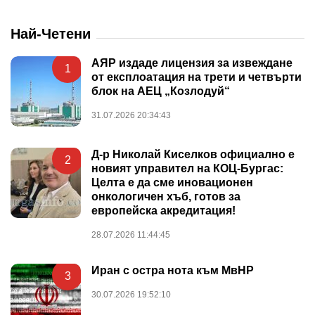
Най-Четени
АЯР издаде лицензия за извеждане
1
от експлоатация на трети и четвърти
блок на АЕЦ „Козлодуй“
31.07.2026 20:34:43
Д-р Николай Киселков официално е
2
новият управител на КОЦ-Бургас:
Целта е да сме иновационен
онкологичен хъб, готов за
европейска акредитация!
28.07.2026 11:44:45
Иран с остра нота към МвНР
3
30.07.2026 19:52:10