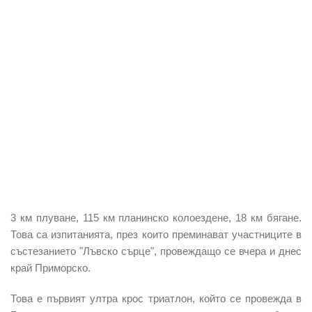
3 км плуване, 115 км планинско колоездене, 18 км бягане.
Това са изпитанията, през които преминават участниците в
състезанието "Лъвско сърце", провеждащо се вчера и днес
край Приморско.
Това е първият ултра крос триатлон, който се провежда в