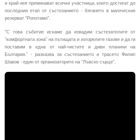
и край нея преминават всички участници, които достигат до
последния етап от състезанието - бягането в магическия
резерват “Ропотамо”.
"С това събитие искаме да извадим състезателите от
"комфортната зона" на пътищата и изгорелите газове и да ги
поставим в една от най-чистите и диви планини на
България." - разказва за състезанието и трасето Филип
Шавов - един от организаторите на "Лъвско сърце".