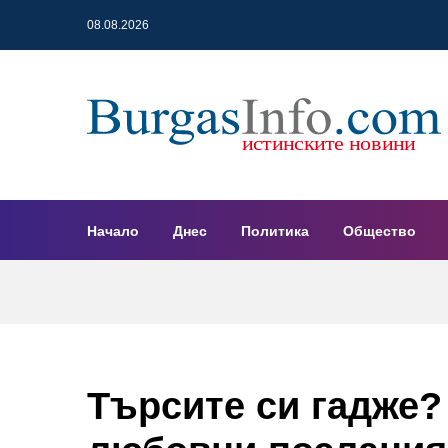
08.08.2026
Начало
Днес
Политика
Общество
Търсите си гадже?