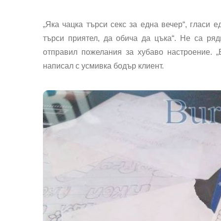
„Яка чацка търси секс за една вечер“, гласи е
търси приятел, да обича да цъка“. Не са ряд
отправил пожелания за хубаво настроение. „
написал с усмивка бодър клиент.