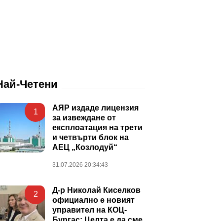
Най-Четени
АЯР издаде лицензия
1
за извеждане от
експлоатация на трети
и четвърти блок на
АЕЦ „Козлодуй“
31.07.2026 20:34:43
Д-р Николай Киселков
2
официално е новият
управител на КОЦ-
Бургас: Целта е да сме