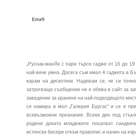
„Руснак-манЯк с пари търси гадже от 16 до 19
най-вече умна. Досега съм имал 4 гаджета в Бъ
карам на дискотеки. Надявам се, че си точно 
затрогващо съобщение не е обява в сайт за зап
заведение за хранене на най-подходящото мяст
се намира в мол „Галерия Бургас“ и се е пр
всевъзможни признания. Всеки ден под стъкл
родени докато младежите похапват сандвичи
истински бисери откъм правопис и начин на изр