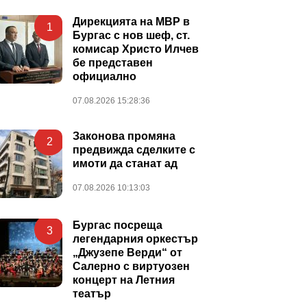
Дирекцията на МВР в
1
Бургас с нов шеф, ст.
комисар Христо Илчев
бе представен
официално
07.08.2026 15:28:36
Законова промяна
2
предвижда сделките с
имоти да станат ад
07.08.2026 10:13:03
Бургас посреща
3
легендарния оркестър
„Джузепе Верди“ от
Салерно с виртуозен
концерт на Летния
театър