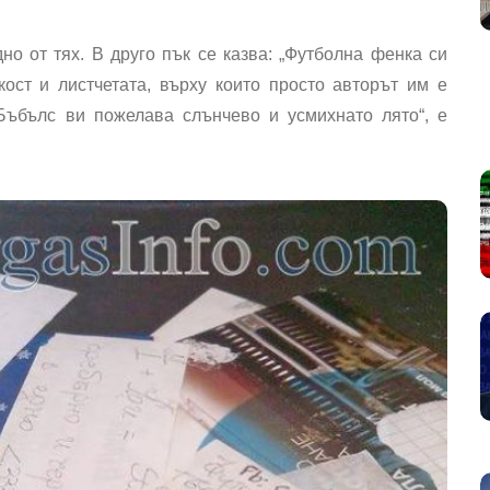
дно от тях. В друго пък се казва: „Футболна фенка си
кост и листчетата, върху които просто авторът им е
Бъбълс ви пожелава слънчево и усмихнато лято“, е