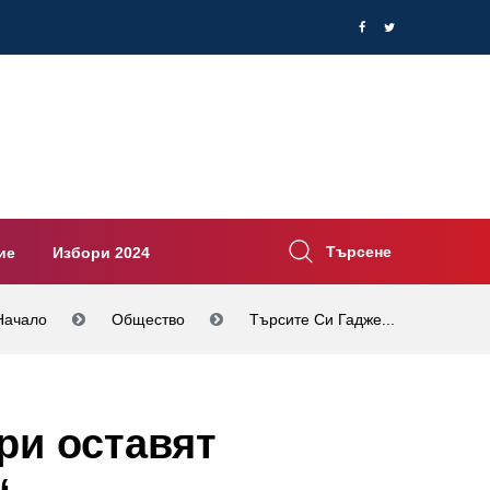
Търсене
ие
Избори 2024
Начало
Общество
Търсите Си Гадже...
ри оставят