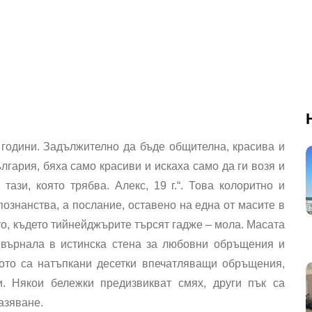
 години. Задължително да бъде общителна, красива и
лгария, бяха само красиви и искаха само да ги возя и
тази, която трябва. Алекс, 19 г.“. Това колоритно и
ознанства, а послание, оставено на една от масите в
о, където тийнейджърите търсят гадже – мола. Масата
евърнала в истинска стена за любовни обръщения и
ото са натъпкани десетки впечатляващи обръщения,
. Някои бележки предизвикват смях, други пък са
азяване.