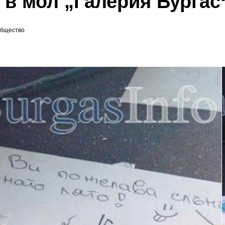
в мол „Галерия Бургас
бщество