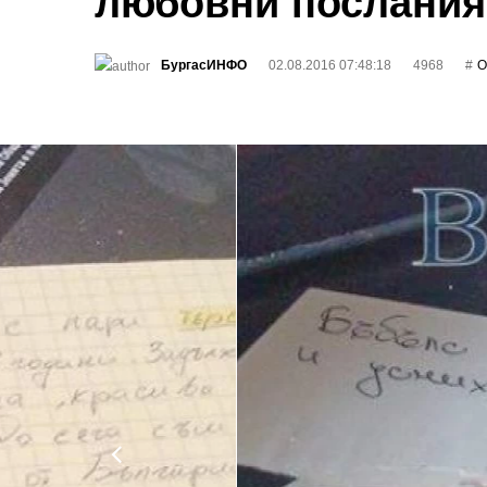
любовни послания 
БургасИНФО
02.08.2016 07:48:18
4968
О