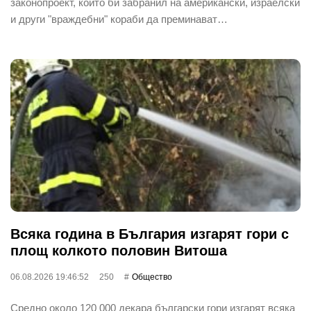
законопроект, който би забранил на американски, израелски
и други "враждебни" кораби да преминават…
Всяка година в България изгарят гори с
площ колкото половин Витоша
06.08.2026 19:46:52
250
Общество
Средно около 120 000 декара български гори изгарят всяка