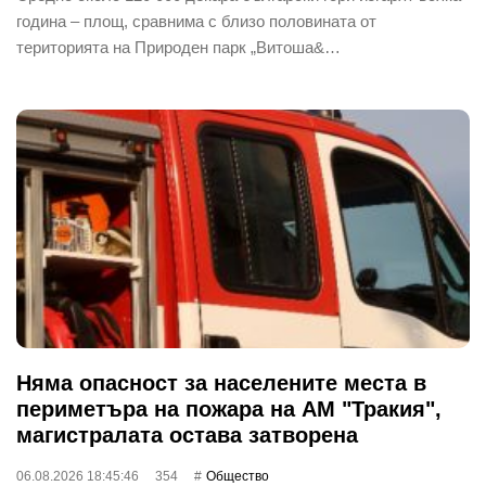
година – площ, сравнима с близо половината от
територията на Природен парк „Витоша&…
Няма опасност за населените места в
периметъра на пожара на АМ "Тракия",
магистралата остава затворена
06.08.2026 18:45:46
354
Общество