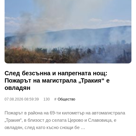
След безсънна и напрегната нощ:
Пожарът на магистрала „Тракия“ е
овладян
07.08.2026 08:59:39
130
Общество
Пожарът в района на 69-ти километър на автомагистрала
„Тракия“, в близост до селата Церово и Славовица, е
овладян, след като късно снощи бе …