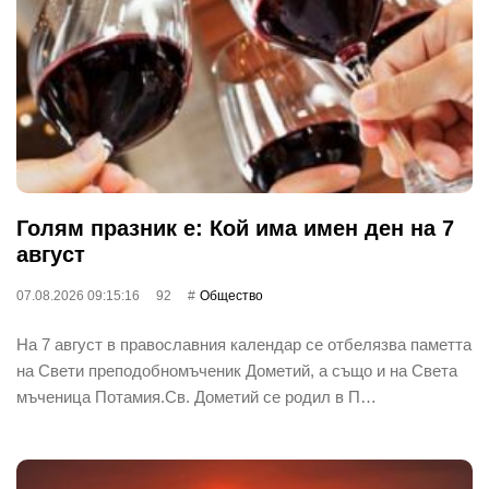
Голям празник е: Кой има имен ден на 7
август
07.08.2026 09:15:16
92
Общество
На 7 август в православния календар се отбелязва паметта
на Свети преподобномъченик Дометий, а също и на Света
мъченица Потамия.Св. Дометий се родил в П…