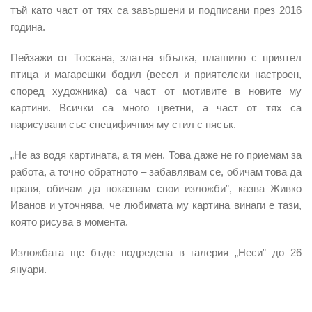
тъй като част от тях са завършени и подписани през 2016
година.
Пейзажи от Тоскана, златна ябълка, плашило с приятел
птица и магарешки бодил (весел и приятелски настроен,
според художника) са част от мотивите в новите му
картини. Всички са много цветни, а част от тях са
нарисувани със специфичния му стил с пясък.
„Не аз водя картината, а тя мен. Това даже не го приемам за
работа, а точно обратното – забавлявам се, обичам това да
правя, обичам да показвам свои изложби”, казва Живко
Иванов и уточнява, че любимата му картина винаги е тази,
която рисува в момента.
Изложбата ще бъде подредена в галерия „Неси” до 26
януари.