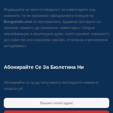
Редакцията не носи отговорност за коментарите под
новините, те не изразяват официалната позиция на
Burgasinfo.com
по материалите. Администраторите си
запазват правото да премахват коментари с обидни
квалификации и нецензурни думи, които уронват човешкото
достойнство или изразяват расова, етническа и религиозна
нетърпимост.
Абонирайте Се За Бюлетина Ни
Абонирайте се за да получавате последните новини в
пощата си!