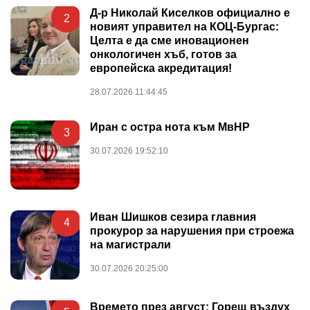
Д-р Николай Киселков официално е
2
новият управител на КОЦ-Бургас:
Целта е да сме иновационен
онкологичен хъб, готов за
европейска акредитация!
28.07.2026 11:44:45
Иран с остра нота към МвНР
3
30.07.2026 19:52:10
Иван Шишков сезира главния
4
прокурор за нарушения при строежа
на магистрали
30.07.2026 20:25:00
Времето през август: Горещ въздух