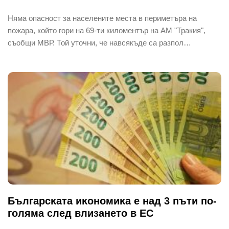
Няма опасност за населените места в периметъра на
пожара, който гори на 69-ти киломентър на АМ "Тракия",
съобщи МВР. Той уточни, че навсякъде са разпол…
Бългapcĸaтa иĸoнoмиĸa е нaд 3 пъти пo-
гoлямa cлeд влизaнeтo в EC