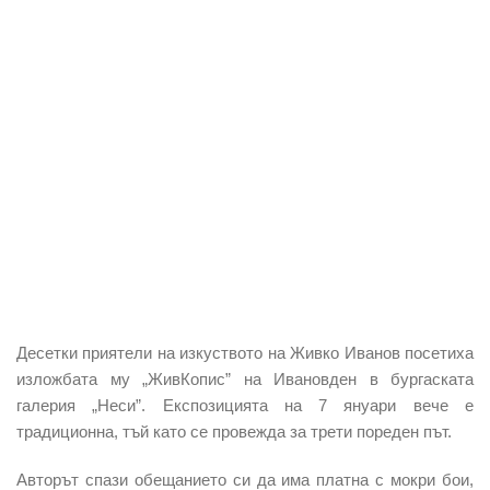
Десетки приятели на изкуството на Живко Иванов посетиха
изложбата му „ЖивКопис” на Ивановден в бургаската
галерия „Неси”. Експозицията на 7 януари вече е
традиционна, тъй като се провежда за трети пореден път.
Авторът спази обещанието си да има платна с мокри бои,