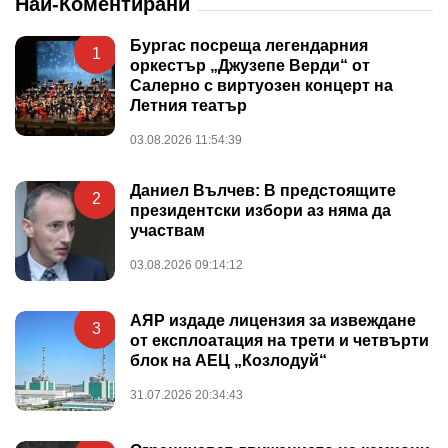
Най-Коментирани
Бургас посреща легендарния
1
оркестър „Джузепе Верди“ от
Салерно с виртуозен концерт на
Летния театър
03.08.2026 11:54:39
Даниел Вълчев: В предстоящите
2
президентски избори аз няма да
участвам
03.08.2026 09:14:12
АЯР издаде лицензия за извеждане
3
от експлоатация на трети и четвърти
блок на АЕЦ „Козлодуй“
31.07.2026 20:34:43