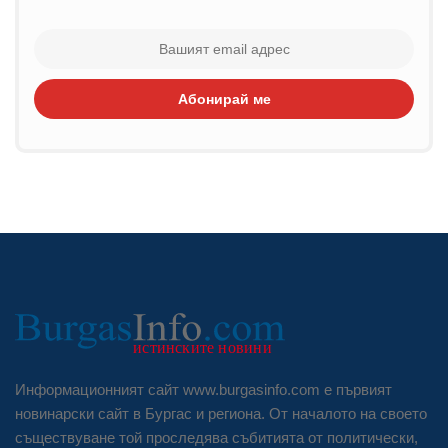
Абонирай ме
Информационният сайт www.burgasinfo.com е първият
новинарски сайт в Бургас и региона. От началото на своето
съществуване той проследява събитията от политически,