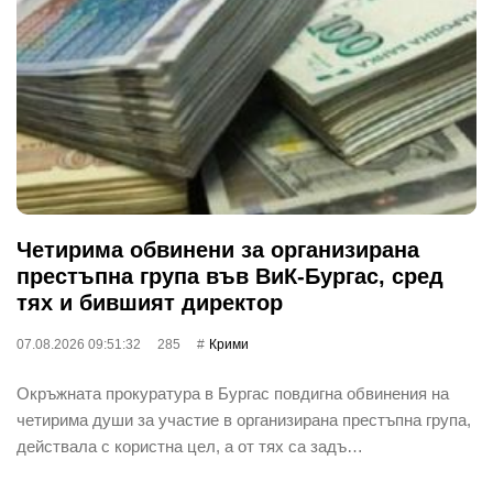
Четирима обвинени за организирана
престъпна група във ВиК-Бургас, сред
тях и бившият директор
07.08.2026 09:51:32
285
Крими
Окръжната прокуратура в Бургас повдигна обвинения на
четирима души за участие в организирана престъпна група,
действала с користна цел, а от тях са задъ…