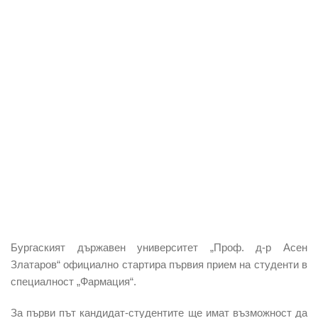
Бургаският държавен университет „Проф. д-р Асен
Златаров“ официално стартира първия прием на студенти в
специалност „Фармация
“.
За първи път кандидат-студентите ще имат възможност да