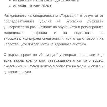
на място
–
9
юли 2026 г.
до 17:00 часа
;
онлайн
–
9
юли 2026 г.
Разкриването на специалността „Фармация“ е резултат от
последователните усилия на Бургаския държавен
университет за разширяване на обучението в регулираните
медицински професии и за подготовка на
висококвалифицирани специалисти, които да отговорят на
нарастващите потребности на здравната система.
С първия прием по „Фармация“ университетът прави още
една важна крачка към утвърждаването си като водещ
академичен и научен център в областта на медицинските и
здравните науки.