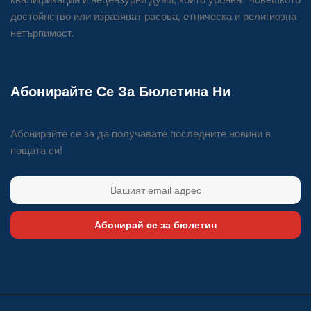
достойнство или изразяват расова, етническа и религиозна
нетърпимост.
Абонирайте Се За Бюлетина Ни
Абонирайте се за да получавате последните новини в
пощата си!
Абонирай се за бюлетин