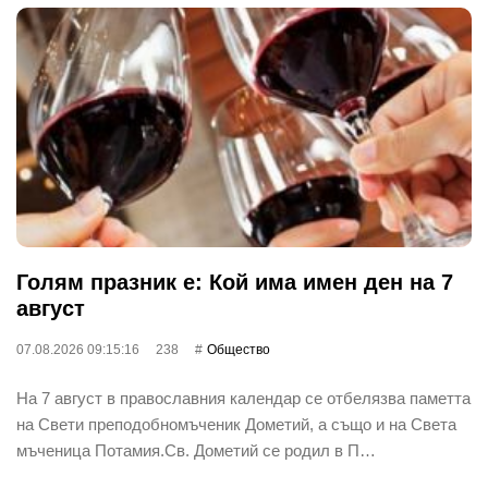
Голям празник е: Кой има имен ден на 7
август
07.08.2026 09:15:16
238
Общество
На 7 август в православния календар се отбелязва паметта
на Свети преподобномъченик Дометий, а също и на Света
мъченица Потамия.Св. Дометий се родил в П…