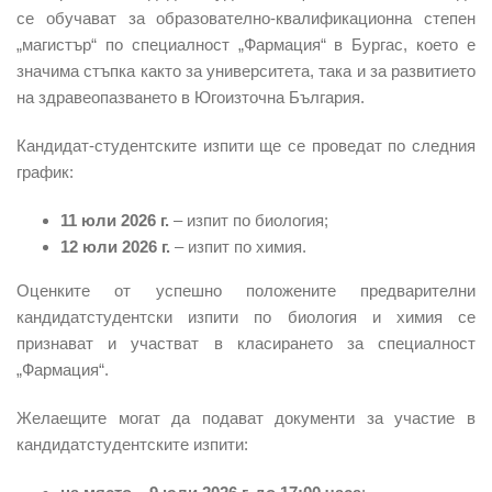
се обучават за образователно-квалификационна степен
„магистър“ по специалност „Фармация“ в Бургас, което е
значима стъпка както за университета, така и за развитието
на здравеопазването в Югоизточна България.
Кандидат-студентските изпити ще се проведат по следния
график:
11 юли 2026 г.
– изпит по биология;
12 юли 2026 г.
– изпит по химия.
Оценките от успешно положените предварителни
кандидатстудентски изпити по биология и химия се
признават и участват в класирането за специалност
„Фармация“.
Желаещите могат да подават документи за участие в
кандидатстудентските изпити: