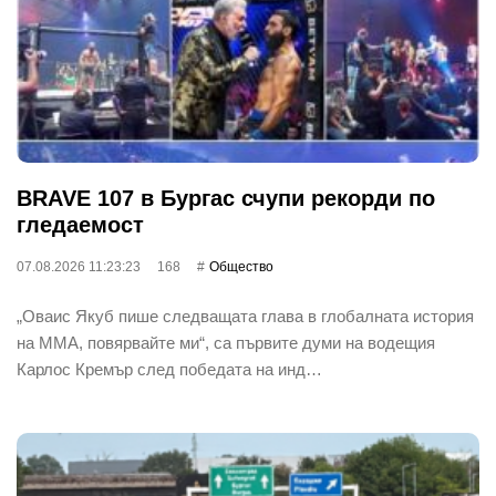
BRAVE 107 в Бургас счупи рекорди по
гледаемост
07.08.2026 11:23:23
168
Общество
„Оваис Якуб пише следващата глава в глобалната история
на ММА, повярвайте ми“, са първите думи на водещия
Карлос Кремър след победата на инд…