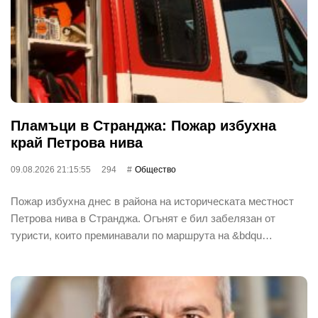
Пламъци в Странджа: Пожар избухна
край Петрова нива
09.08.2026 21:15:55
294
Общество
Пожар избухна днес в района на историческата местност
Петрова нива в Странджа. Огънят е бил забелязан от
туристи, които преминавали по маршрута на &bdqu…