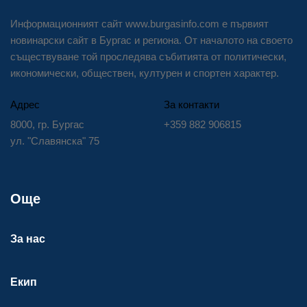
Информационният сайт www.burgasinfo.com е първият
новинарски сайт в Бургас и региона. От началото на своето
съществуване той проследява събитията от политически,
икономически, обществен, културен и спортен характер.
Адрес
За контакти
8000, гр. Бургас
+359 882 906815
ул. "Славянска" 75
Още
За нас
Екип