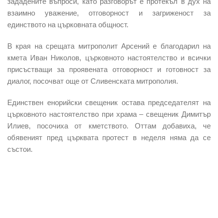
зададените въпроси, като разговорът е протекъл в дух на
взаимно уважение, отговорност и загриженост за
единството на църковната общност.
В края на срещата митрополит Арсений е благодарил на
кмета Иван Николов, църковното настоятелство и всички
присъстващи за проявената отговорност и готовност за
диалог, посочват още от Сливенската митрополия.
Единствен енорийски свещеник остава председателят на
църковното настоятелство при храма – свещеник Димитър
Илиев, посочиха от кметството. Оттам добавиха, че
обявеният пред църквата протест в неделя няма да се
състои.