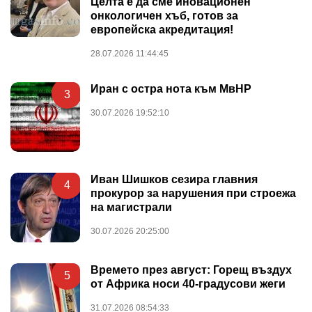
Целта е да сме иновационен
онкологичен хъб, готов за
европейска акредитация!
28.07.2026 11:44:45
Иран с остра нота към МвНР
3
30.07.2026 19:52:10
Иван Шишков сезира главния
4
прокурор за нарушения при строежа
на магистрали
30.07.2026 20:25:00
Времето през август: Горещ въздух
5
от Африка носи 40-градусови жеги
31.07.2026 08:54:33