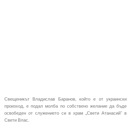
Свещеникът Владислав Баранов, който е от украински
произход, е подал молба по собствено желание да бъде
освобеден от служението си в храм „Свети Атанасий" в
Свети Влас.