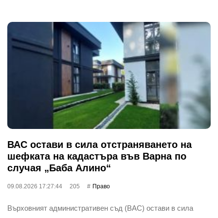
ВАС остави в сила отстраняването на
шефката на кадастъра във Варна по
случая „Баба Алино“
09.08.2026 17:27:44
205
Право
Върховният административен съд (ВАС) остави в сила