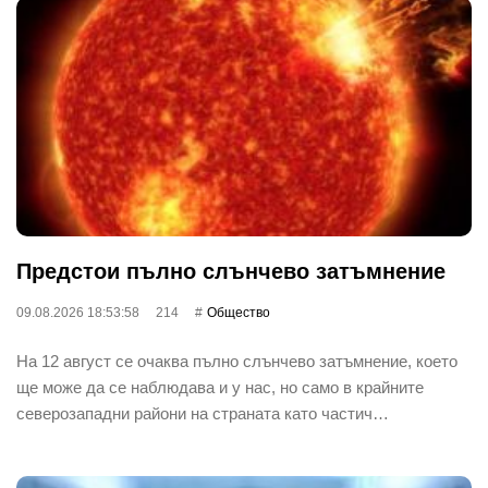
Предстои пълно слънчево затъмнение
09.08.2026 18:53:58
214
Общество
На 12 август се очаква пълно слънчево затъмнение, което
ще може да се наблюдава и у нас, но само в крайните
северозападни райони на страната като частич…