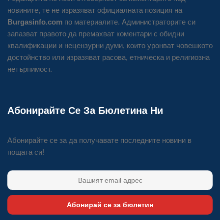
новините, те не изразяват официалната позиция на
Burgasinfo.com
по материалите. Администраторите си
запазват правото да премахват коментари с обидни
квалификации и нецензурни думи, които уронват човешкото
достойнство или изразяват расова, етническа и религиозна
нетърпимост.
Абонирайте Се За Бюлетина Ни
Абонирайте се за да получавате последните новини в
пощата си!
Абонирай се за бюлетин