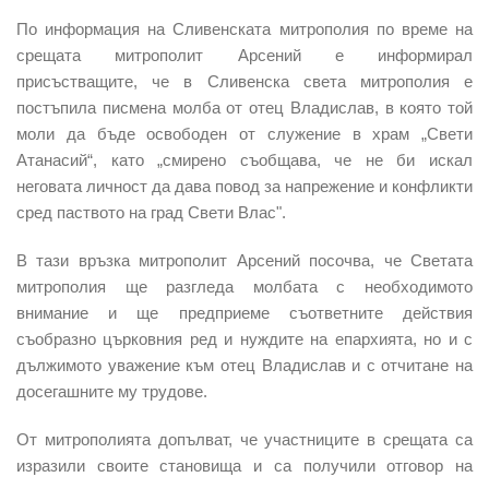
По информация на Сливенската митрополия по време на
срещата митрополит Арсений е информирал
присъстващите, че в Сливенска света митрополия е
постъпила писмена молба от отец Владислав, в която той
моли да бъде освободен от служение в храм „Свети
Атанасий“, като „смирено съобщава, че не би искал
неговата личност да дава повод за напрежение и конфликти
сред паството на град Свети Влас".
В тази връзка митрополит Арсений посочва, че Светата
митрополия ще разгледа молбата с необходимото
внимание и ще предприеме съответните действия
съобразно църковния ред и нуждите на епархията, но и с
дължимото уважение към отец Владислав и с отчитане на
досегашните му трудове.
От митрополията допълват, че участниците в срещата са
изразили своите становища и са получили отговор на