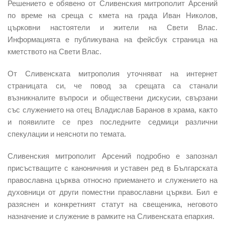
Решението е обявено от Сливенския митрополит Арсений
по време на среща с кмета на града Иван Николов,
църковни настоятели и жители на Свети Влас.
Информацията е публикувана на фейсбук страница на
кметството на Свети Влас.
От Сливенската митрополия уточняват на интернет
страницата си, че повод за срещата са станали
възникналите въпроси и обществени дискусии, свързани
със служението на отец Владислав Баранов в храма, както
и появилите се през последните седмици различни
спекулации и неясноти по темата.
Сливенския митрополит Арсений подробно е запознал
присъстващите с каноничния и уставен ред в Българската
православна църква относно приемането и служението на
духовници от други поместни православни църкви. Бил е
разяснен и конкретният статут на свещеника, неговото
назначение и служение в рамките на Сливенската епархия.