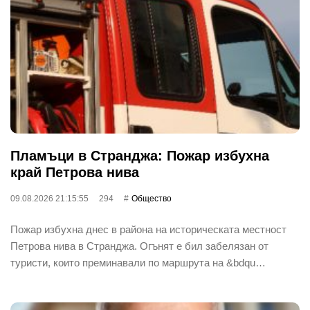
Пламъци в Странджа: Пожар избухна
край Петрова нива
09.08.2026 21:15:55
294
Общество
Пожар избухна днес в района на историческата местност
Петрова нива в Странджа. Огънят е бил забелязан от
туристи, които преминавали по маршрута на &bdqu…