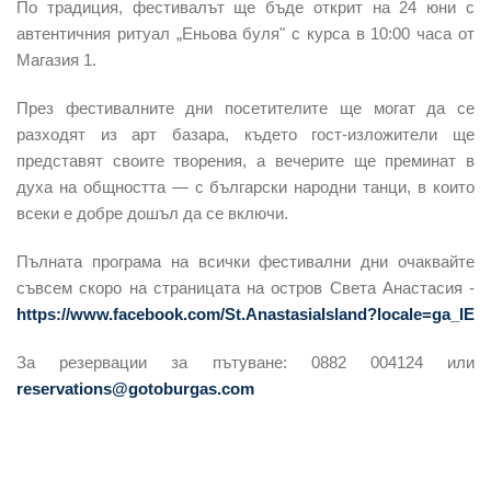
По традиция, фестивалът ще бъде открит на 24 юни с
автентичния ритуал „Еньова буля" с курса в 10:00 часа от
Магазия 1.
През фестивалните дни посетителите ще могат да се
разходят из арт базара, където гост-изложители ще
представят своите творения, а вечерите ще преминат в
духа на общността — с български народни танци, в които
всеки е добре дошъл да се включи.
Пълната програма на всички фестивални дни очаквайте
съвсем скоро на страницата на остров Света Анастасия -
https://www.facebook.com/St.AnastasiaIsland?locale=ga_IE
За резервации за пътуване: 0882 004124 или
reservations@gotoburgas.com