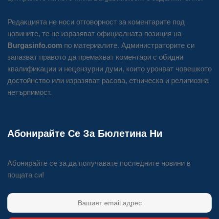
Редакцията не носи отговорност за коментарите под
новините, те не изразяват официалната позиция на
Burgasinfo.com
по материалите. Администраторите си
запазват правото да премахват коментари с обидни
квалификации и нецензурни думи, които уронват човешкото
достойнство или изразяват расова, етническа и религиозна
нетърпимост.
Абонирайте Се За Бюлетина Ни
Абонирайте се за да получавате последните новини в
пощата си!