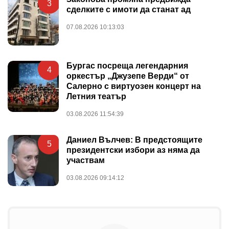
3
сделките с имоти да станат ад
07.08.2026 10:13:03
Бургас посреща легендарния
4
оркестър „Джузепе Верди“ от
Салерно с виртуозен концерт на
Летния театър
03.08.2026 11:54:39
Даниел Вълчев: В предстоящите
5
президентски избори аз няма да
участвам
03.08.2026 09:14:12