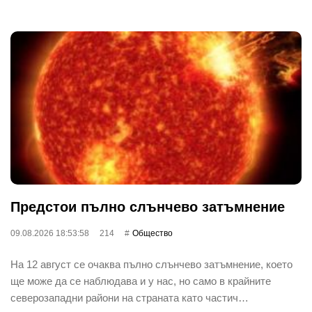
Предстои пълно слънчево затъмнение
09.08.2026 18:53:58
214
Общество
На 12 август се очаква пълно слънчево затъмнение, което
ще може да се наблюдава и у нас, но само в крайните
северозападни райони на страната като частич…