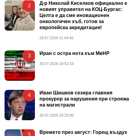
Д-р Николай Киселков официално е
2
новият управител на КОЦ-Бургас:
Целта е да сме иновационен
онкологичен хъб, готов за
европейска акредитация!
28.07.2026 11:44:45
Иран с остра нота към МвНР
3
30.07.2026 19:52:10
Иван Шишков сезира главния
4
прокурор за нарушения при строежа
на магистрали
30.07.2026 20:25:00
Времето през август: Горещ въздух
5