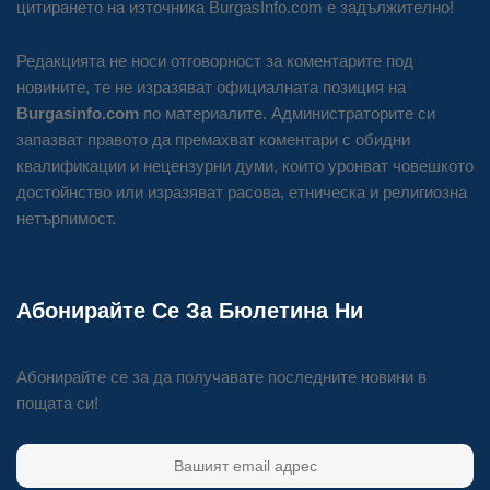
цитирането на източника BurgasInfo.com е задължително!
Редакцията не носи отговорност за коментарите под
новините, те не изразяват официалната позиция на
Burgasinfo.com
по материалите. Администраторите си
запазват правото да премахват коментари с обидни
квалификации и нецензурни думи, които уронват човешкото
достойнство или изразяват расова, етническа и религиозна
нетърпимост.
Абонирайте Се За Бюлетина Ни
Абонирайте се за да получавате последните новини в
пощата си!