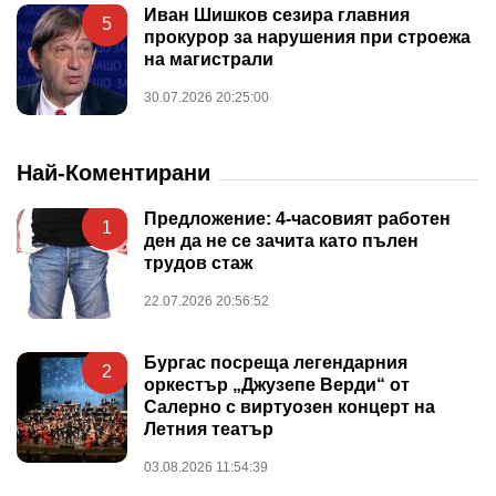
Иван Шишков сезира главния
5
прокурор за нарушения при строежа
на магистрали
30.07.2026 20:25:00
Най-Коментирани
Предложение: 4-часовият работен
1
ден да не се зачита като пълен
трудов стаж
22.07.2026 20:56:52
Бургас посреща легендарния
2
оркестър „Джузепе Верди“ от
Салерно с виртуозен концерт на
Летния театър
03.08.2026 11:54:39