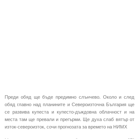
Преди обяд ще бъде предимно слънчево. Около и след
обяд главно над планините и Североизточна България ще
се развива купеста и купесто-дъждовна облачност и на
места там ще превали и прегърми. Ще духа слаб вятър от
изток-североизток, сочи прогнозата за времето на НИМХ