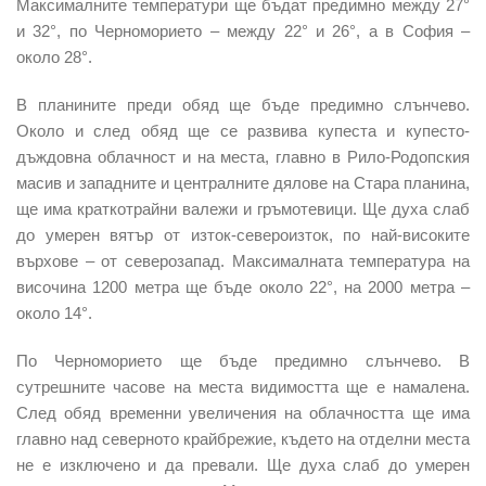
Максималните температури ще бъдат предимно между 27°
и 32°, по Черноморието – между 22° и 26°, а в София –
около 28°.
В планините преди обяд ще бъде предимно слънчево.
Около и след обяд ще се развива купеста и купесто-
дъждовна облачност и на места, главно в Рило-Родопския
масив и западните и централните дялове на Стара планина,
ще има краткотрайни валежи и гръмотевици. Ще духа слаб
до умерен вятър от изток-североизток, по най-високите
върхове – от северозапад. Максималната температура на
височина 1200 метра ще бъде около 22°, на 2000 метра –
около 14°.
По Черноморието ще бъде предимно слънчево. В
сутрешните часове на места видимостта ще е намалена.
След обяд временни увеличения на облачността ще има
главно над северното крайбрежие, където на отделни места
не е изключено и да превали. Ще духа слаб до умерен