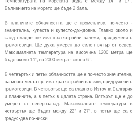
Температурата на морската вода е между 14° и 17°.
Вълнението на морето ще бъде 2 бала.
В планините облачността ще е променлива, по-често -
значителна, купеста и купесто-дъждовна. Главно около и
след пладне ще има краткотрайни валежи, придружени с
гръмотевици. Ще духа умерен до силен вятър от север.
Максималната температура на височина 1200 метра ще
бъде около 14°, на 2000 метра - около 6°.
В четвъртък и петък облачността ще е по-често значителна,
на много места ще има краткотрайни валежи, придружени с
гръмотевици. В четвъртък ще са главно в Източна България
и планините, а в петък в цялата страна. Вятърът ще е до
умерен от северозапад. Максималните температури в
четвъртък ще бъдат между 22° и 27°, в петък ще са с
градус-два по-ниски.