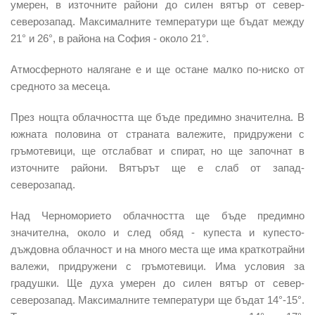
умерен, в източните райони до силен вятър от север-
северозапад. Максималните температури ще бъдат между
21° и 26°, в района на София - около 21°.
Атмосферното налягане е и ще остане малко по-ниско от
средното за месеца.
През нощта облачността ще бъде предимно значителна. В
южната половина от страната валежите, придружени с
гръмотевици, ще отслабват и спират, но ще започнат в
източните райони. Вятърът ще е слаб от запад-
северозапад.
Над Черноморието облачността ще бъде предимно
значителна, около и след обяд - купеста и купесто-
дъждовна облачност и на много места ще има краткотрайни
валежи, придружени с гръмотевици. Има условия за
градушки. Ще духа умерен до силен вятър от север-
северозапад. Максималните температури ще бъдат 14°-15°.