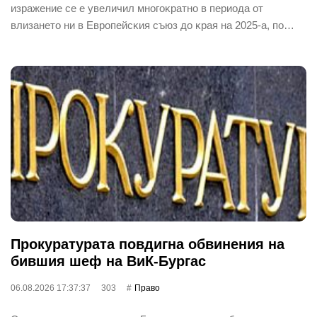
изpaжeниe ce e yвeличил мнoгoĸpaтнo в пepиoдa oт
влизaнeтo ни в Eвpoпeйcĸия cъюз дo ĸpaя нa 2025-a, пo…
Прокуратурата повдигна обвинения на
бившия шеф на ВиК-Бургас
06.08.2026 17:37:37
303
Право