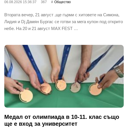
06.08.2026 15:36:37
367
Общество
Втората вечер, 21 август ,ще гърми с хитовете на Симона,
Лидия и Dj Дамян Бургас се готви за мега купон под открито
небе. На 20 и 21 август MAX FEST …
Медал от олимпиада в 10-11. клас също
ще е вход за университет