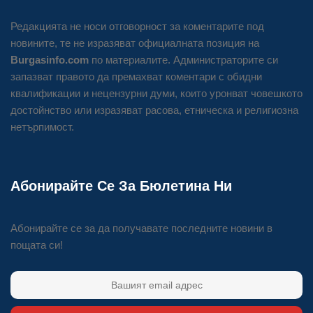
Редакцията не носи отговорност за коментарите под
новините, те не изразяват официалната позиция на
Burgasinfo.com
по материалите. Администраторите си
запазват правото да премахват коментари с обидни
квалификации и нецензурни думи, които уронват човешкото
достойнство или изразяват расова, етническа и религиозна
нетърпимост.
Абонирайте Се За Бюлетина Ни
Абонирайте се за да получавате последните новини в
пощата си!