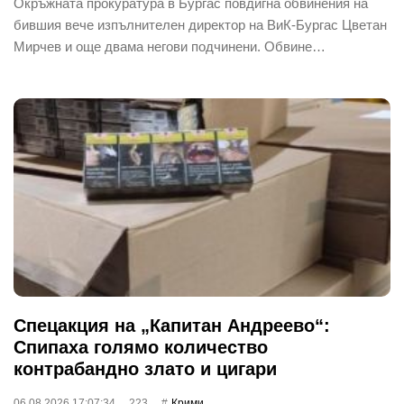
Окръжната прокуратура в Бургас повдигна обвинения на
бившия вече изпълнителен директор на ВиК-Бургас Цветан
Мирчев и още двама негови подчинени. Обвине…
Спецакция на „Капитан Андреево“:
Спипаха голямо количество
контрабандно злато и цигари
06.08.2026 17:07:34
223
Крими