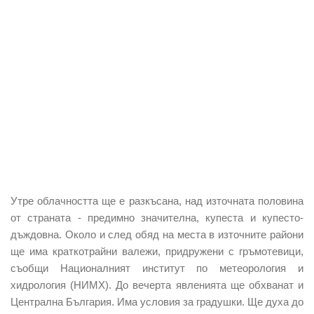
Утре облачността ще е разкъсана, над източната половина
от страната - предимно значителна, купеста и купесто-
дъждовна. Около и след обяд на места в източните райони
ще има краткотрайни валежи, придружени с гръмотевици,
съобщи Националният институт по метеорология и
хидрология (НИМХ). До вечерта явленията ще обхванат и
Централна България. Има условия за градушки. Ще духа до