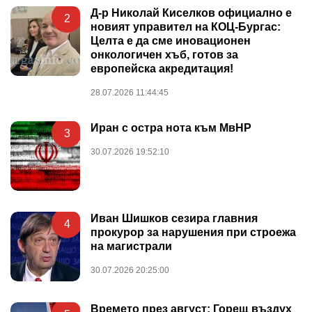
Д-р Николай Киселков официално е
2
новият управител на КОЦ-Бургас:
Целта е да сме иновационен
онкологичен хъб, готов за
европейска акредитация!
28.07.2026 11:44:45
Иран с остра нота към МвНР
3
30.07.2026 19:52:10
Иван Шишков сезира главния
4
прокурор за нарушения при строежа
на магистрали
30.07.2026 20:25:00
Времето през август: Горещ въздух