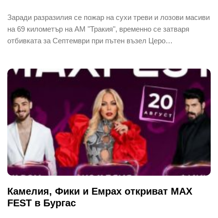
Заради разразилия се пожар на сухи треви и лозови масиви
на 69 километър на АМ "Тракия", временно се затваря
отбивката за Септември при пътен възел Церо…
Камелия, Фики и Емрах откриват MAX
FEST в Бургас