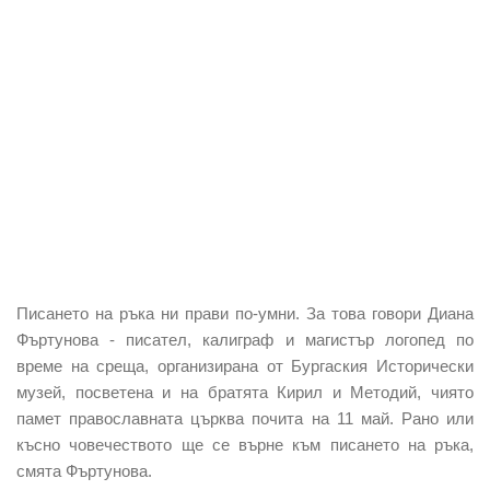
Писането на ръка ни прави по-умни. За това говори Диана
Фъртунова - писател, калиграф и магистър логопед по
време на среща, организирана от Бургаския Исторически
музей, посветена и на братята Кирил и Методий, чиято
памет православната църква почита на 11 май. Рано или
късно човечеството ще се върне към писането на ръка,
смята Фъртунова.