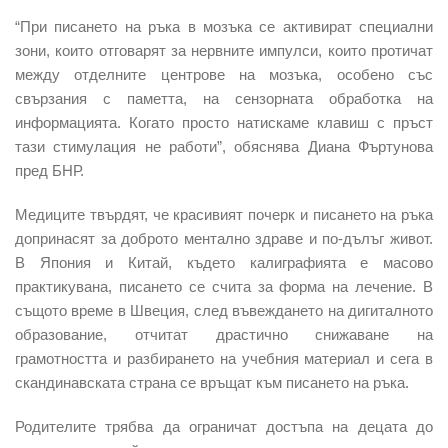
“При писането на ръка в мозъка се активират специални
зони, които отговарят за нервните импулси, които протичат
между отделните центрове на мозъка, особено със
свързания с паметта, на сензорната обработка на
информацията. Когато просто натискаме клавиш с пръст
тази стимулация не работи”, обяснява Диана Фъртунова
пред БНР.
Медиците твърдят, че красивият почерк и писането на ръка
допринасят за доброто ментално здраве и по-дълъг живот.
В Япония и Китай, където калиграфията е масово
практикувана, писането се счита за форма на лечение. В
същото време в Швеция, след въвеждането на дигиталното
образование, отчитат драстично снижаване на
грамотността и разбирането на учебния материал и сега в
скандинавската страна се връщат към писането на ръка.
Родителите трябва да ограничат достъпа на децата до