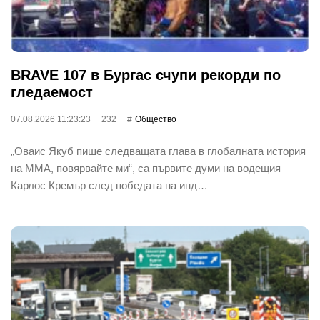
BRAVE 107 в Бургас счупи рекорди по
гледаемост
07.08.2026 11:23:23
232
Общество
„Оваис Якуб пише следващата глава в глобалната история
на ММА, повярвайте ми“, са първите думи на водещия
Карлос Кремър след победата на инд…