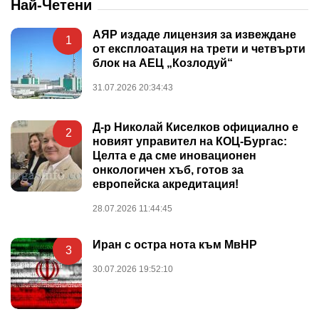
Най-Четени
АЯР издаде лицензия за извеждане
1
от експлоатация на трети и четвърти
блок на АЕЦ „Козлодуй“
31.07.2026 20:34:43
Д-р Николай Киселков официално е
2
новият управител на КОЦ-Бургас:
Целта е да сме иновационен
онкологичен хъб, готов за
европейска акредитация!
28.07.2026 11:44:45
Иран с остра нота към МвНР
3
30.07.2026 19:52:10