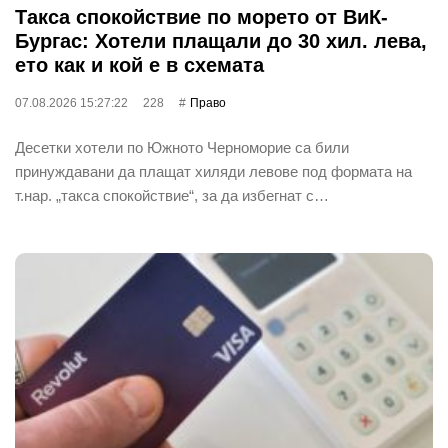
Такса спокойствие по морето от ВиК-
Бургас: Хотели плащали до 30 хил. лева,
ето как и кой е в схемата
07.08.2026 15:27:22
228
Право
Десетки хотели по Южното Черноморие са били
принуждавани да плащат хиляди левове под формата на
т.нар. „такса спокойствие“, за да избегнат с…