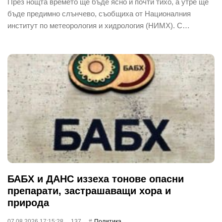
През нощта времето ще бъде ясно и почти тихо, а утре ще
бъде предимно слънчево, съобщиха от Националния
институт по метеорология и хидрология (НИМХ). С…
БАБХ и ДАНС иззеха тонове опасни
препарати, застрашаващи хора и
природа
07.08.2026 17:15:28
137
Политика