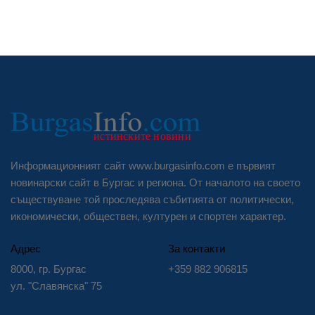
Информационният сайт www.burgasinfo.com е първият
новинарски сайт в Бургас и региона. От началото на своето
съществуване той проследява събитията от политически,
икономически, обществен, културен и спортен характер.
Адрес
За контакти
8000, гр. Бургас
+359 882 906815
ул. "Славянска" 75