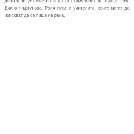
дигитални устройства и да ги стимулират да пишат, каза
Диана Фъртунова. Роля имат и учителите, които могат да
изискват да се пише на ръка.