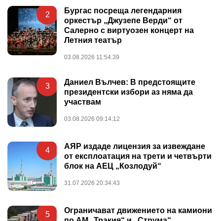
Бургас посреща легендарния
2
оркестър „Джузепе Верди“ от
Салерно с виртуозен концерт на
Летния театър
03.08.2026 11:54:39
Даниел Вълчев: В предстоящите
3
президентски избори аз няма да
участвам
03.08.2026 09:14:12
АЯР издаде лицензия за извеждане
4
от експлоатация на трети и четвърти
блок на АЕЦ „Козлодуй“
31.07.2026 20:34:43
Ограничават движението на камиони
5
по АМ „Тракия“ и „Струма“