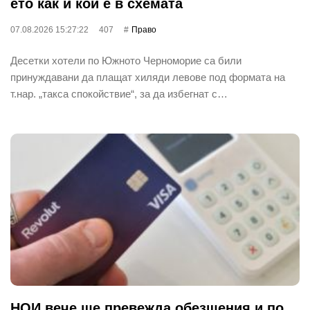
ето как и кой е в схемата
07.08.2026 15:27:22
407
Право
Десетки хотели по Южното Черноморие са били
принуждавани да плащат хиляди левове под формата на
т.нар. „такса спокойствие“, за да избегнат с…
НОИ вече ще превежда обезщения и по