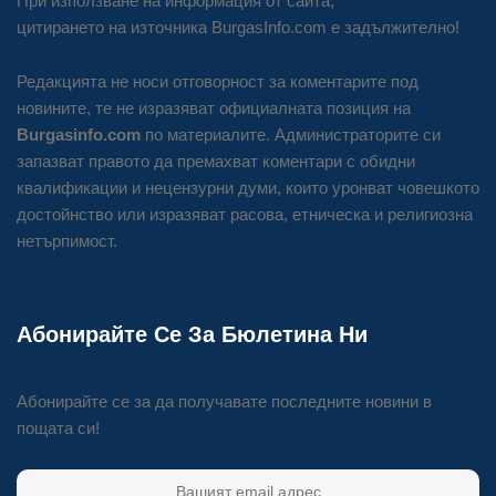
При използване на информация от сайта,
цитирането на източника BurgasInfo.com е задължително!
Редакцията не носи отговорност за коментарите под
новините, те не изразяват официалната позиция на
Burgasinfo.com
по материалите. Администраторите си
запазват правото да премахват коментари с обидни
квалификации и нецензурни думи, които уронват човешкото
достойнство или изразяват расова, етническа и религиозна
нетърпимост.
Абонирайте Се За Бюлетина Ни
Абонирайте се за да получавате последните новини в
пощата си!