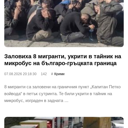
Заловиха 8 мигранти, укрити в тайник на
микробус на българо-гръцката граница
07.08.2026 20:18:30
142
Крими
8 мигранти са заловени на граничния пункт „Капитан Петко
войвода“ в петък сутринта. Те били укрити в тайник на
микробус, изграден в задната …