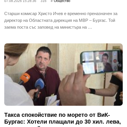
07.08.2026 15:28:36
316
Общество
Старши комисар Христо Ичев е временно преназначен за
директор на Областната дирекция на МВР – Бургас. Той
заема поста със заповед на министъра на …
Такса спокойствие по морето от ВиК-
Бургас: Хотели плащали до 30 хил. лева,