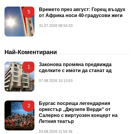
Времето през август: Горещ въздух
5
от Африка носи 40-градусови жеги
31.07.2026 08:54:33
Най-Коментирани
Законова промяна предвижда
1
сделките с имоти да станат ад
07.08.2026 10:13:03
Бургас посреща легендарния
2
оркестър „Джузепе Верди“ от
Салерно с виртуозен концерт на
Летния театър
03.08.2026 11:54:39