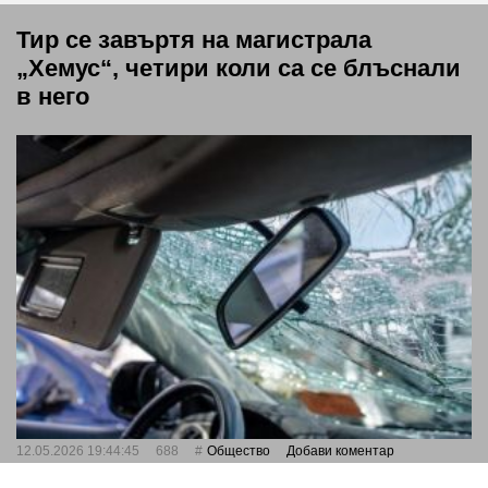
Тир се завъртя на магистрала
„Хемус“, четири коли са се блъснали
в него
12.05.2026 19:44:45
688
Общество
Добави коментар