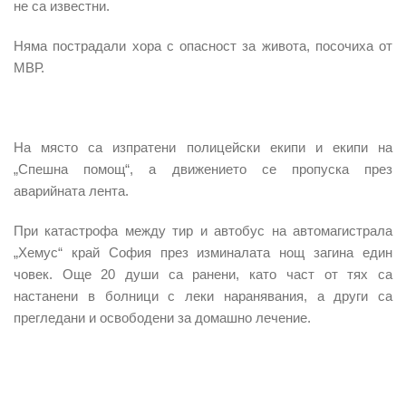
не са известни.
Няма пострадали хора с опасност за живота
, посочиха от
МВР.
На място са изпратени полицейски екипи и екипи на
„Спешна помощ“, а движението се пропуска през
аварийната лента.
При катастрофа между тир и автобус
на
автомагистрала
„Хемус“
край
София
през изминалата нощ загина един
човек. Още 20 души са ранени, като част от тях са
настанени в болници с леки наранявания, а други са
прегледани и освободени за домашно лечение.