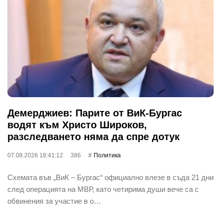
Демерджиев: Парите от ВиК-Бургас
водят към Христо Широков,
разследването няма да спре дотук
07.08.2026 18:41:12
386
Политика
Схемата във „ВиК – Бургас“ официално влезе в съда 21 дни
след операцията на МВР, като четирима души вече са с
обвинения за участие в о…