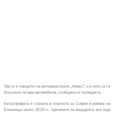
Тир
се е
завъртял
на
автомагистрала „Хемус“
, а в него са се
блъснали четири автомобила
, съобщиха от полицията.
Катастрофата
е станала в платното за
София
в района на
Елешница
около 18:20 ч., причините за инцидента все още