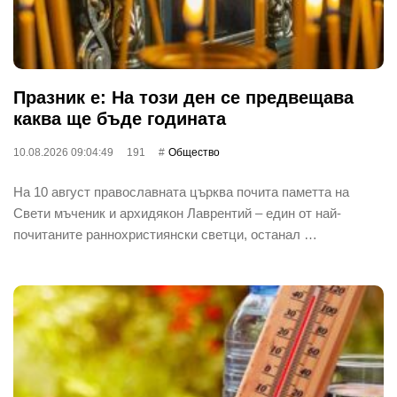
Празник е: На този ден се предвещава
каква ще бъде годината
10.08.2026 09:04:49
191
Общество
На 10 август православната църква почита паметта на
Свети мъченик и архидякон Лаврентий – един от най-
почитаните раннохристиянски светци, останал …