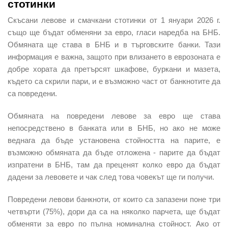
стотинки
Скъсани левове и смачкани стотинки от 1 януари 2026 г.
също ще бъдат обменяни за евро, гласи наредба на БНБ.
Обмяната ще става в БНБ и в търговските банки. Тази
информация е важна, защото при влизането в еврозоната е
добре хората да претърсят шкафове, буркани и мазета,
където са скрили пари, и е възможно част от банкнотите да
са повредени.
Обмяната на повредени левове за евро ще става
непосредствено в банката или в БНБ, но ако не може
веднага да бъде установена стойността на парите, е
възможно обмяната да бъде отложена - парите да бъдат
изпратени в БНБ, там да преценят колко евро да бъдат
дадени за левовете и чак след това човекът ще ги получи.
Повредени левови банкноти, от които са запазени поне три
четвърти (75%), дори да са на няколко парчета, ще бъдат
обменяти за евро по пълна номинална стойност. Ако от