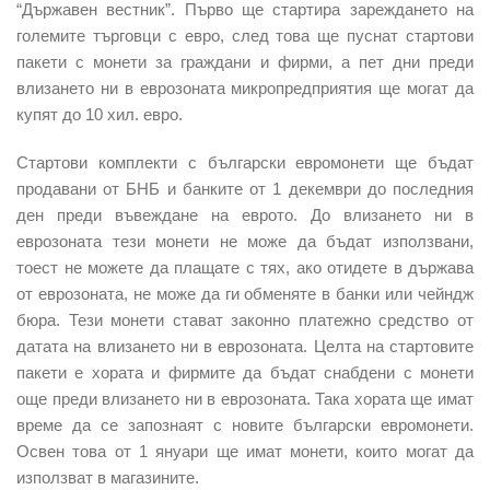
“Държавен вестник”. Първо ще стартира зареждането на
големите търговци с евро, след това ще пуснат стартови
пакети с монети за граждани и фирми, а пет дни преди
влизането ни в еврозоната микропредприятия ще могат да
купят до 10 хил. евро.
Стартови комплекти с български евромонети ще бъдат
продавани от БНБ и банките от 1 декември до последния
ден преди въвеждане на еврото. До влизането ни в
еврозоната тези монети не може да бъдат използвани,
тоест не можете да плащате с тях, ако отидете в държава
от еврозоната, не може да ги обменяте в банки или чейндж
бюра. Тези монети стават законно платежно средство от
датата на влизането ни в еврозоната. Целта на стартовите
пакети е хората и фирмите да бъдат снабдени с монети
още преди влизането ни в еврозоната. Така хората ще имат
време да се запознаят с новите български евромонети.
Освен това от 1 януари ще имат монети, които могат да
използват в магазините.