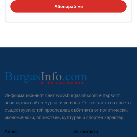
Абонирай ме
Информационният сайт www.burgasinfo.com е първият
новинарски сайт в Бургас и региона. От началото на своето
съществуване той проследява събитията от политически,
икономически, обществен, културен и спортен характер.
Адрес
За контакти