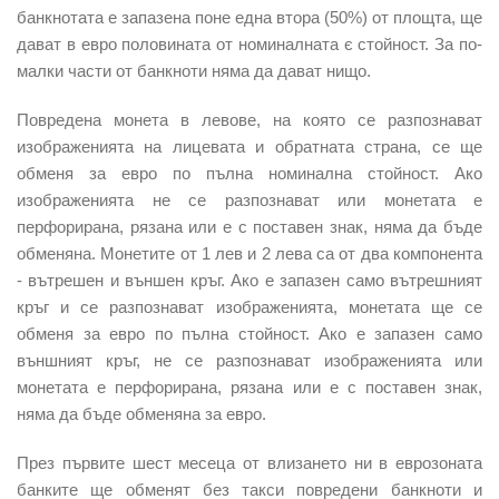
банкнотата е запазена поне една втора (50%) от площта, ще
дават в евро половината от номиналната є стойност. За по-
малки части от банкноти няма да дават нищо.
Повредена монета в левове, на която се разпознават
изображенията на лицевата и обратната страна, се ще
обменя за евро по пълна номинална стойност. Ако
изображенията не се разпознават или монетата е
перфорирана, рязана или е с поставен знак, няма да бъде
обменяна. Монетите от 1 лев и 2 лева са от два компонента
- вътрешен и външен кръг. Ако е запазен само вътрешният
кръг и се разпознават изображенията, монетата ще се
обменя за евро по пълна стойност. Ако е запазен само
външният кръг, не се разпознават изображенията или
монетата е перфорирана, рязана или е с поставен знак,
няма да бъде обменяна за евро.
През първите шест месеца от влизането ни в еврозоната
банките ще обменят без такси повредени банкноти и