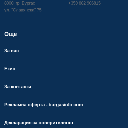
8000, гр. Бургас
+359 882 906815
ул. "Славянска" 75
Още
За нас
Екип
За контакти
Рекламна оферта - burgasinfo.com
Декларация за поверителност