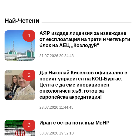
Най-Четени
АЯР издаде лицензия за извеждане
1
от експлоатация на трети и четвърти
блок на АЕЦ „Козлодуй“
31.07.2026 20:34:43
Д-р Николай Киселков официално е
2
новият управител на КОЦ-Бургас:
Целта е да сме иновационен
онкологичен хъб, готов за
европейска акредитация!
28.07.2026 11:44:45
Иран с остра нота към МвНР
3
30.07.2026 19:52:10