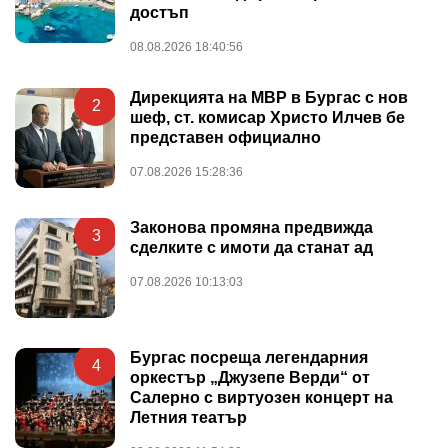
достъп
08.08.2026 18:40:56
Дирекцията на МВР в Бургас с нов
2
шеф, ст. комисар Христо Илчев бе
представен официално
07.08.2026 15:28:36
Законова промяна предвижда
3
сделките с имоти да станат ад
07.08.2026 10:13:03
Бургас посреща легендарния
4
оркестър „Джузепе Верди“ от
Салерно с виртуозен концерт на
Летния театър