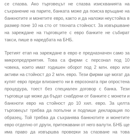
се спазва. Ако търговецът не спазва изискванията на
съхранение на парите, банката може да поиска връщане на
банкнотите и монетите евро, както и да наложи неустойка в
размер поне 10 на сто от тяхната стойност. За извършване
на зареждане на търговците с евро банките не събират
такси, пише в наредбата на БНБ.
Третият етап на зареждане в евро е предназначен само за
микропредприятия. Това са фирми с персонал под 10
човека, които имат годишен оборот под 2 млн. евро или
активи на стойност до 2 млн. евро. Тези фирми ще могат да
купят евро преди влизането ни в еврозоната при опростена
процедура, тоест без специален договор с банка. Тези
търговци ще може да бъдат снабдени от банките с монети и
банкноти евро на стойност до 10 хил. евро. За целта
търговецът трябва да попълни и подпише декларация по
образец. Той трябва да съхранява банкнотите и монетите
евро отделно от други, притежавани от него валути. БНБ ще
има право да извършва проверки за спазване на това