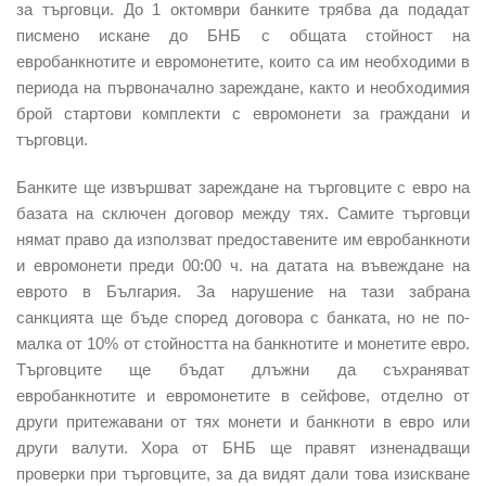
за търговци. До 1 октомври банките трябва да подадат
писмено искане до БНБ с общата стойност на
евробанкнотите и евромонетите, които са им необходими в
периода на първоначално зареждане, както и необходимия
брой стартови комплекти с евромонети за граждани и
търговци.
Банките ще извършват зареждане на търговците с евро на
базата на сключен договор между тях. Самите търговци
нямат право да използват предоставените им евробанкноти
и евромонети преди 00:00 ч. на датата на въвеждане на
еврото в България. За нарушение на тази забрана
санкцията ще бъде според договора с банката, но не по-
малка от 10% от стойността на банкнотите и монетите евро.
Търговците ще бъдат длъжни да съхраняват
евробанкнотите и евромонетите в сейфове, отделно от
други притежавани от тях монети и банкноти в евро или
други валути. Хора от БНБ ще правят изненадващи
проверки при търговците, за да видят дали това изискване