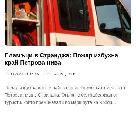
Пламъци в Странджа: Пожар избухна
край Петрова нива
09.08.2026 21:15:55
303
Общество
Пожар избухна днес в района на историческата местност
Петрова нива в Странджа. Огънят е бил забелязан от
туристи, които преминавали по маршрута на &bdqu…