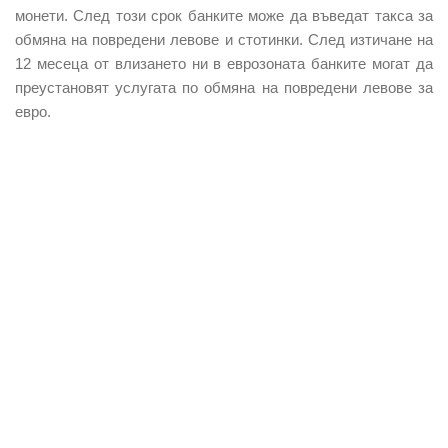
монети. След този срок банките може да въведат такса за
обмяна на повредени левове и стотинки. След изтичане на
12 месеца от влизането ни в еврозоната банките могат да
преустановят услугата по обмяна на повредени левове за
евро.