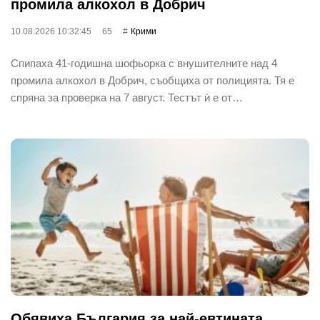
промила алкохол в Добрич
10.08.2026 10:32:45
65
Крими
Спипаха 41-годишна шофьорка с внушителните над 4
промила алкохол в Добрич, съобщиха от полицията. Тя е
спряна за проверка на 7 август. Тестът ѝ е от…
Обявиха България за най-евтината