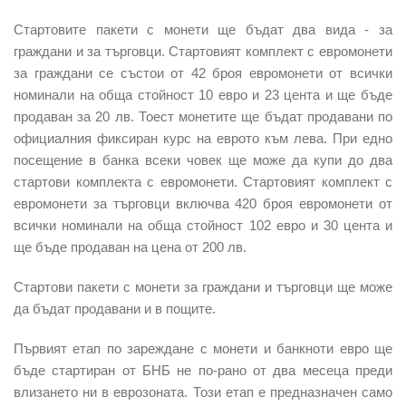
Стартовите пакети с монети ще бъдат два вида - за
граждани и за търговци. Стартовият комплект с евромонети
за граждани се състои от 42 броя евромонети от всички
номинали на обща стойност 10 евро и 23 цента и ще бъде
продаван за 20 лв. Тоест монетите ще бъдат продавани по
официалния фиксиран курс на еврото към лева. При едно
посещение в банка всеки човек ще може да купи до два
стартови комплекта с евромонети. Стартовият комплект с
евромонети за търговци включва 420 броя евромонети от
всички номинали на обща стойност 102 евро и 30 цента и
ще бъде продаван на цена от 200 лв.
Стартови пакети с монети за граждани и търговци ще може
да бъдат продавани и в пощите.
Първият етап по зареждане с монети и банкноти евро ще
бъде стартиран от БНБ не по-рано от два месеца преди
влизането ни в еврозоната. Този етап е предназначен само