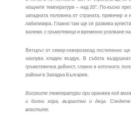
нощните температури – над 20°. По-късно пре
западната половина от страната, привечер и 
лабилизира. Главно там ще се развива купеста
валежи, с гръмотевици и временно усилване на 
Вятърът от север-северозапад постепенно ще
нахлува хладен въздух. В
събота
въздушнат
гръмотевична дейност, главно в източната поло
райони в Западна България.
Високите температури при оранжев код мога
и болни хора, възрастни и деца. Следет
властите.