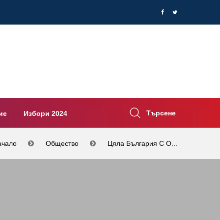
Търсене
ие
Избори 2024
ачало
Общество
Цяла България С О...