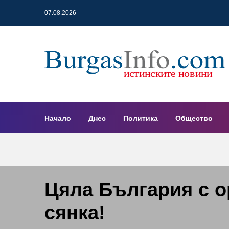
07.08.2026
Начало
Днес
Политика
Общество
Цяла България с о
сянка!