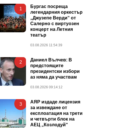
Бургас посреща
1
легендарния оркестър
„Джузепе Верди“ от
Салерно с виртуозен
концерт на Летния
театър
03.08.2026 11:54:39
Даниел Вълчев: В
2
предстоящите
президентски избори
аз няма да участвам
03.08.2026 09:14:12
АЯР издаде лицензия
3
за извеждане от
експлоатация на трети
и четвърти блок на
АЕЦ „Козлодуй“