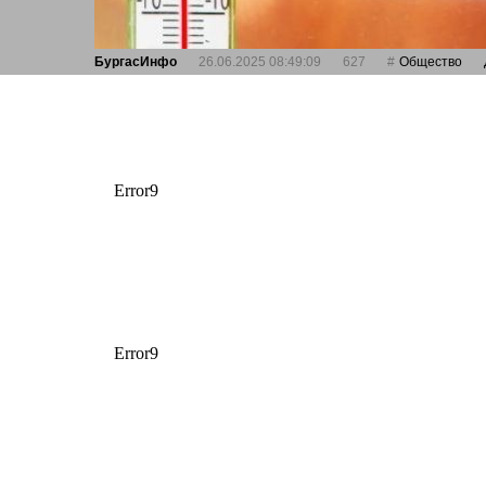
БургасИнфо
26.06.2025 08:49:09
627
Общество