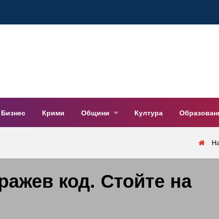
Бизнес
Крими
Общини
Култура
Образован
Н
ражев код. Стойте на