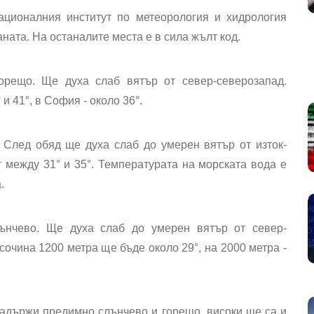
ационалния институт по метеорология и хидрология
аната. На останалите места е в сила
жълт код
.
орещо
. Ще духа слаб вятър от север-северозапад.
 41°, в София - около 36°.
След обяд ще духа слаб до умерен вятър от изток-
 между 31° и 35°. Температурата на морската вода е
.
ънчево. Ще духа слаб до умерен вятър от север-
очина 1200 метра ще бъде около 29°, на 2000 метра -
 задържи предимно слънчево и горещо, високи ще са и