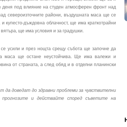
з деня под влияние на студен атмосферен фронт над
над североизточните райони, въздушната маса ще се
 и купесто-дъждовна облачност, ще има краткотрайни
вятъра, ще има условия и за градушки.
 се усили и през нощта срещу събота ще започне да
а маса ще остане неустойчива. Ще има валежи и
вина от страната, а след обяд и в отделни планински
т да доведат до здравни проблеми за чувствителни
е прогнозите и действайте според съветите на