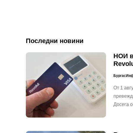
Последни новини
НОИ в
Revol
БургасИн
От 1 авг
превежда
Досега о