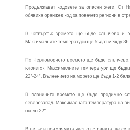
Продължават кодовете за
опасни жеги
. От Н
обявиха
оранжев код
за повечето региони в стр
В четвъртък времето ще бъде
слънчево и г
Максималните температури ще бъдат между 36° и
По
Черноморието
времето ще бъде слънчево. 
югоизток. Максималните температури ще бъдат
22°-24°. Вълнението на морето ще бъде 1-2 бала
В
планините
времето ще бъде предимно сл
северозапад. Максималната температура на вис
около 22°.
В
петък
в по-голямата част от страната ще се