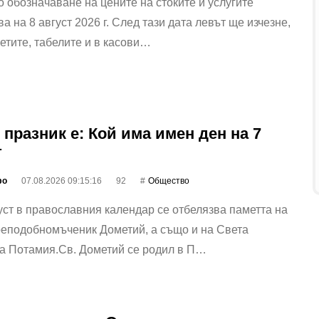
 обозначаване на цените на стоките и услугите
а на 8 август 2026 г. След тази дата левът ще изчезне,
кетите, табелите и в касови…
 празник е: Кой има имен ден на 7
т
фо
07.08.2026 09:15:16
92
Общество
уст в православния календар се отбелязва паметта на
реподобномъченик Дометий, а също и на Света
а Потамия.Св. Дометий се родил в П…