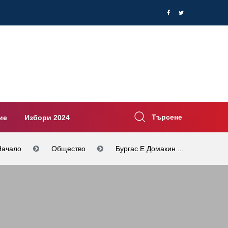
Търсене
ие
Избори 2024
Начало
Общество
Бургас Е Домакин ...