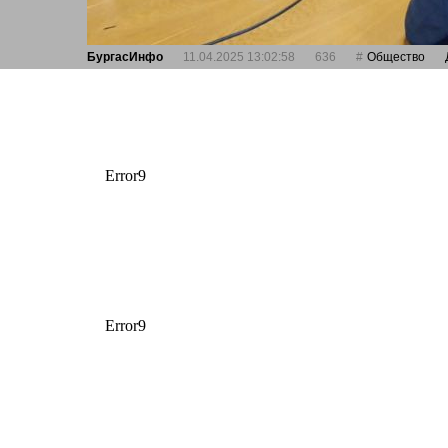
БургасИнфо
11.04.2025 13:02:58
636
Общество