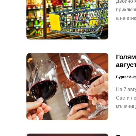
Двойното
приключв
а на ети
Голям
авгус
БургасИн
На 7 авг
Свети п
мъчениц