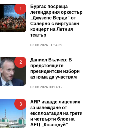
Бургас посреща
1
легендарния оркестър
„Джузепе Верди“ от
Салерно с виртуозен
концерт на Летния
театър
03.08.2026 11:54:39
Даниел Вълчев: В
2
предстоящите
президентски избори
аз няма да участвам
03.08.2026 09:14:12
АЯР издаде лицензия
3
за извеждане от
експлоатация на трети
и четвърти блок на
АЕЦ „Козлодуй“