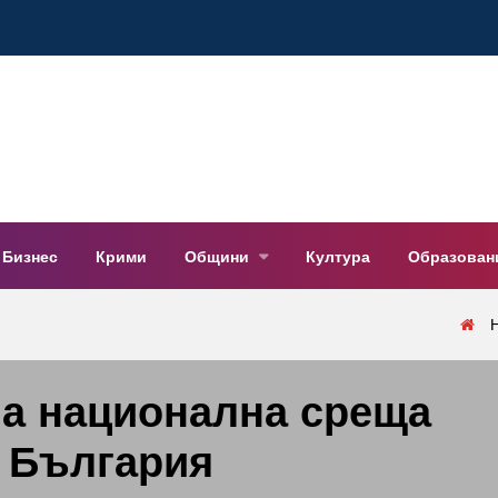
Бизнес
Крими
Общини
Култура
Образован
на национална среща
в България