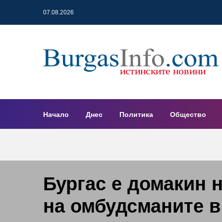
07.08.2026
Начало
Днес
Политика
Общество
Бургас е домакин 
на омбудсманите 