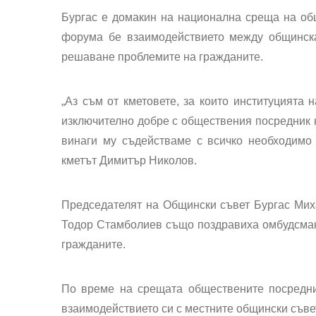
Бургас е домакин на национална среща на об
форума бе взаимодействието между общинск
решаване проблемите на гражданите.
„Аз съм от кметовете, за които институцията
изключително добре с обществения посредник н
винаги му съдействаме с всичко необходимо 
кметът Димитър Николов.
Председателят на Общински съвет Бургас Мих
Тодор Стамболиев също поздравиха омбудсмани
гражданите.
По време на срещата обществените посредни
взаимодействието си с местните общински съве