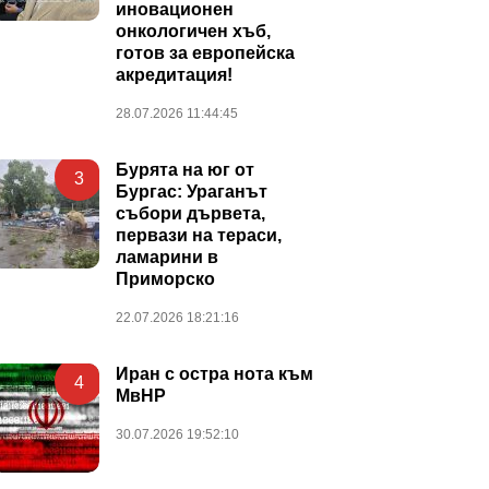
иновационен
онкологичен хъб,
готов за европейска
акредитация!
28.07.2026 11:44:45
Бурята на юг от
3
Бургас: Ураганът
събори дървета,
первази на тераси,
ламарини в
Приморско
22.07.2026 18:21:16
Иран с остра нота към
4
МвНР
30.07.2026 19:52:10