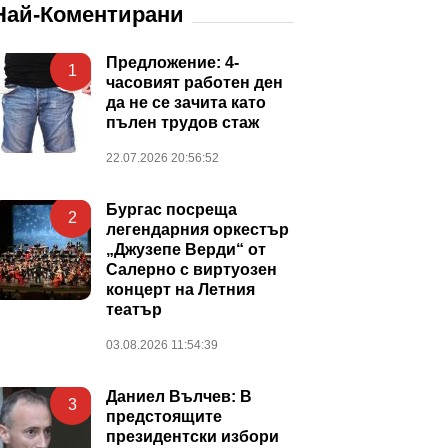
Най-Коментирани
Предложение: 4-
1
часовият работен ден
да не се зачита като
пълен трудов стаж
22.07.2026 20:56:52
Бургас посреща
2
легендарния оркестър
„Джузепе Верди“ от
Салерно с виртуозен
концерт на Летния
театър
03.08.2026 11:54:39
Даниел Вълчев: В
3
предстоящите
президентски избори