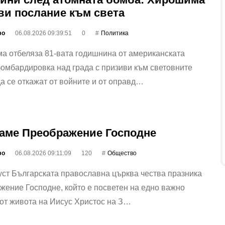
ви послание към света
фо
06.08.2026 09:39:51
0
Политика
а отбеляза 81-вата годишнина от американската
омбардировка над града с призиви към световните
а се откажат от войните и от оправд…
аме Преображение Господне
фо
06.08.2026 09:11:09
120
Общество
уст Българската православна църква чества празника
ение Господне, който е посветен на едно важно
от живота на Иисус Христос на З…