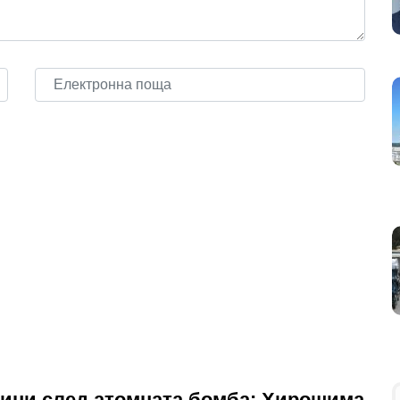
дини след атомната бомба: Хирошима