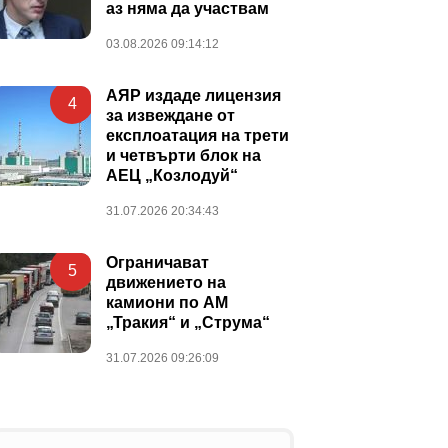
аз няма да участвам
03.08.2026 09:14:12
АЯР издаде лицензия
4
за извеждане от
експлоатация на трети
и четвърти блок на
АЕЦ „Козлодуй“
31.07.2026 20:34:43
Ограничават
5
движението на
камиони по АМ
„Тракия“ и „Струма“
31.07.2026 09:26:09