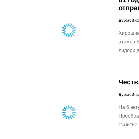
отпра
БургасИн
Хирошим
атомна б
лидери д
Честв
БургасИн
На 6 авг
Преображ
събитие 