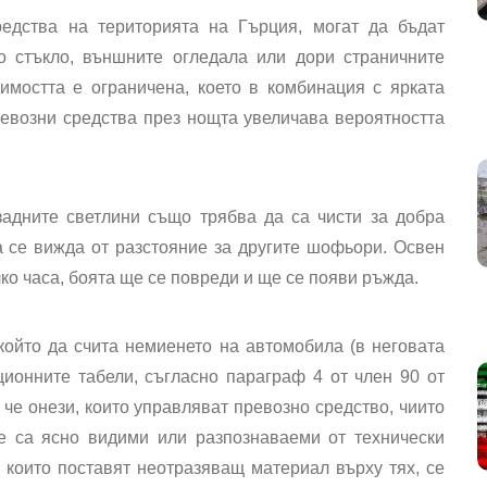
едства на територията на Гърция, могат да бъдат
о стъкло, външните огледала или дори страничните
имостта е ограничена, което в комбинация с ярката
ревозни средства през нощта увеличава вероятността
адните светлини също трябва да са чисти за добра
 се вижда от разстояние за другите шофьори. Освен
лко часа, боята ще се повреди и ще се появи ръжда.
който да счита немиенето на автомобила (в неговата
ционните табели, съгласно параграф 4 от член 90 от
 че онези, които управляват превозно средство, чиито
е са ясно видими или разпознаваеми от технически
които поставят неотразяващ материал върху тях, се