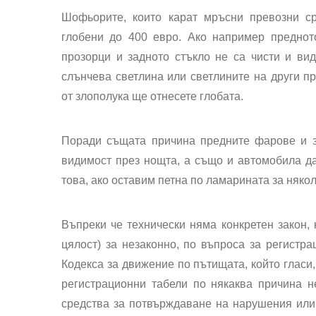
Шофьорите, които карат мръсни превозни ср
глобени до 400 евро. Ако например преднот
прозорци и задното стъкло не са чисти и вид
слънчева светлина или светлините на други п
от злополука ще отнесете глобата.
Поради същата причина предните фарове и з
видимост през нощта, а също и автомобила да
това, ако оставим петна по ламарината за няко
Въпреки че технически няма конкретен закон, 
цялост) за незаконно, по въпроса за регистра
Кодекса за движение по пътищата, който гласи,
регистрационни табели по някаква причина н
средства за потвърждаване на нарушения или 