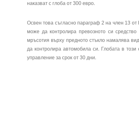
наказват с глоба от 300 евро.
Освен това съгласно параграф 2 на член 13 от 
може да контролира превозното си средство
мръсотия върху предното стъкло намалява вид
да контролира автомобила си. Глобата в този 
управление за срок от 30 дни.