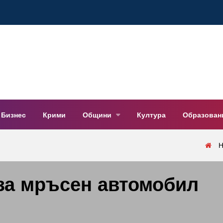
Бизнес
Крими
Общини
Култура
Образован
Н
 за мръсен автомобил