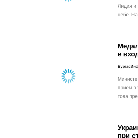
Лидия и 
небе. На
Медал
е вхо
БургасИн
Министе
прием в 
това пр
Украи
при с