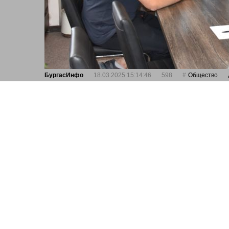
БургасИнфо
18.03.2025 15:14:46
598
Общество