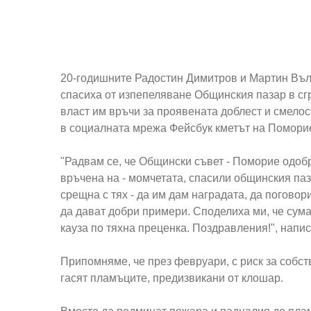
20-годишните Радостин Димитров и Мартин Въл
спасиха от изпепеляване Общинския пазар в сгр
власт им връчи за проявената доблест и смелос
в социалната мрежа Фейсбук кметът на Помори
"Радвам се, че Общински съвет - Поморие одоб
връчена на - момчетата, спасили общинския паза
срещна с тях - да им дам наградата, да погово
да дават добри примери. Споделиха ми, че сума
кауза по тяхна преценка. Поздравления!", напис
Припомняме, че през февруари, с риск за собств
гасят пламъците, предизвикани от клошар.