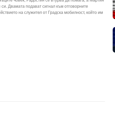
ъците човек, Радостин се втурва да помага, а Мартин
 си. Двамата подават сигнал към отговорните
ействието на служител от Градска мобилност, който им