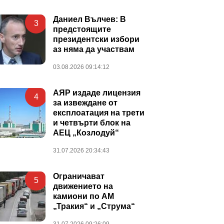
Даниел Вълчев: В
3
предстоящите
президентски избори
аз няма да участвам
03.08.2026 09:14:12
АЯР издаде лицензия
4
за извеждане от
експлоатация на трети
и четвърти блок на
АЕЦ „Козлодуй“
31.07.2026 20:34:43
Ограничават
5
движението на
камиони по АМ
„Тракия“ и „Струма“