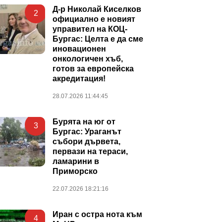
Д-р Николай Киселков
2
официално е новият
управител на КОЦ-
Бургас: Целта е да сме
иновационен
онкологичен хъб,
готов за европейска
акредитация!
28.07.2026 11:44:45
Бурята на юг от
3
Бургас: Ураганът
събори дървета,
первази на тераси,
ламарини в
Приморско
22.07.2026 18:21:16
Иран с остра нота към
4