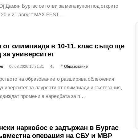
Dj Дамян Бургас се готви за мега купон под открито
 20 и 21 август MAX FEST …
 от олимпиада в 10-11. клас също ще
д за университет
фо
06.08.2026 15:31:31
45
Oбразование
рството на образованието разширява облекчения
университет за лауреати от олимпиади и състезания,
едвиждат промени в наредбата за п…
нски наркобос е задържан в Бургас
ъвместна операция на СБУ и МВР