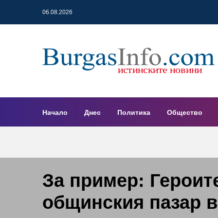
06.08.2026
Начало
Днес
Политика
Общество
За пример: Героите
общинския пазар в