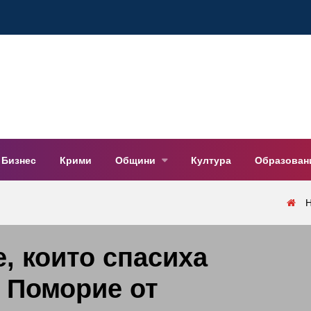
Бизнес
Крими
Общини
Култура
Образован
, които спасиха
 Поморие от