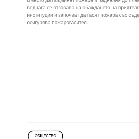
Вместо да подминат пожара и падналия до плам
веднага се отзовава на обаждането на приятеля
институции и започват да гасят пожара със съд
осигурява пожарогасител.
ОБЩЕСТВО