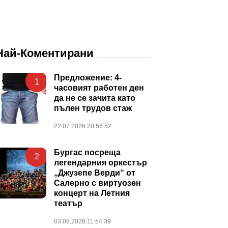
Най-Коментирани
Предложение: 4-
1
часовият работен ден
да не се зачита като
пълен трудов стаж
22.07.2026 20:56:52
Бургас посреща
2
легендарния оркестър
„Джузепе Верди“ от
Салерно с виртуозен
концерт на Летния
театър
03.08.2026 11:54:39