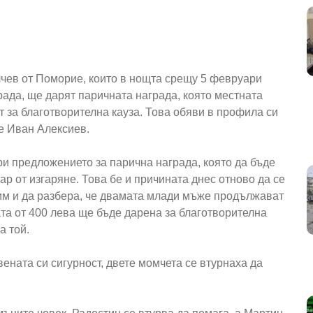
чев от Поморие, които в нощта срещу 5 февруари
ада, ще дарят паричната награда, която местната
т за благотворителна кауза. Това обяви в профила си
е Иван Алексиев.
ри предложението за парична награда, която да бъде
р от изгаряне. Това бе и причината днес отново да се
рим и да разбера, че двамата млади мъже продължават
та от 400 лева ще бъде дарена за благотворителна
а той.
ената си сигурност, двете момчета се втурнаха да