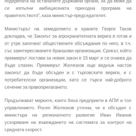
подкрепата на останалите държавни органи, за да може да
се изпълни амбициозната приходна програма на
правителството“, каза министър-председателят.
Министърът на земеделието и храните Георги Тахов
докладва, че Законът за агрохранителната верига е готов и
от утре започват обществените обсъждания по него, в т.ч.
със заинтересованите браншови организации. Срокът, който
премиерът постави за новия закон е 15 март и се очаква да
бъде спазен. Премиерът Желязков още веднъж настоя
законът да бъде обсъден и с търговските вериги, и с
потребителски организации, като се търси най-доброто
сечение за правоприлагането.
Продължават мерките, които бяха предприети в АПИ и тол
управлението. Росен Желязков уточни, че е обсъдил с
министъра на регионалното развитие Иван Иванов
ускоряване на въвеждането на системата за контрол на
средната скорост.