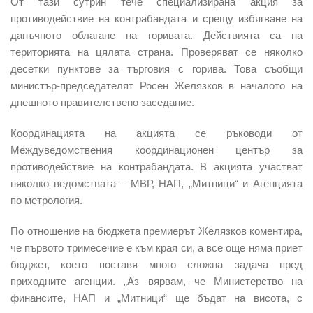
От тази сутрин тече специализирана акция за
противодействие на контрабандата и срещу избягване на
данъчното облагане на горивата. Действията са на
територията на цялата страна. Проверяват се няколко
десетки пунктове за търговия с горива. Това съобщи
министър-председателят Росен Желязков в началото на
днешното правителствено заседание.
Координацията на акцията се ръководи от
Междуведомствения координационен център за
противодействие на контрабандата. В акцията участват
няколко ведомствата – МВР, НАП, „Митници“ и Агенцията
по метрология.
По отношение на бюджета премиерът Желязков коментира,
че първото тримесечие е към края си, а все още няма приет
бюджет, което поставя много сложна задача пред
приходните агенции. „Аз вярвам, че Министерство на
финансите, НАП и „Митници“ ще бъдат на висота, с