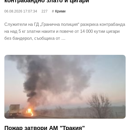
контрабандно злато и цигари
06.08.2026 17:07:34
227
Крими
Служители на ГД „Гранична полиция“ разкриха контрабанда
на над 5 кг златни накити и повече от 14 000 кутии цигари
без бандерол, съобщиха от …
Пожар затвори АМ "Тракия"