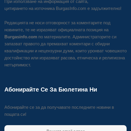
При използване на информация от сайта,
цитирането на източника BurgasInfo.com е задължително!
Редакцията не носи отговорност за коментарите под
новините, те не изразяват официалната позиция на
Burgasinfo.com
по материалите. Администраторите си
запазват правото да премахват коментари с обидни
квалификации и нецензурни думи, които уронват човешкото
достойнство или изразяват расова, етническа и религиозна
нетърпимост.
Абонирайте Се За Бюлетина Ни
Абонирайте се за да получавате последните новини в
пощата си!