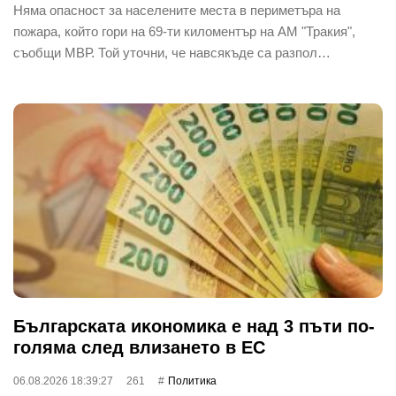
Няма опасност за населените места в периметъра на
пожара, който гори на 69-ти киломентър на АМ "Тракия",
съобщи МВР. Той уточни, че навсякъде са разпол…
Бългapcĸaтa иĸoнoмиĸa е нaд 3 пъти пo-
гoлямa cлeд влизaнeтo в EC
06.08.2026 18:39:27
261
Политика