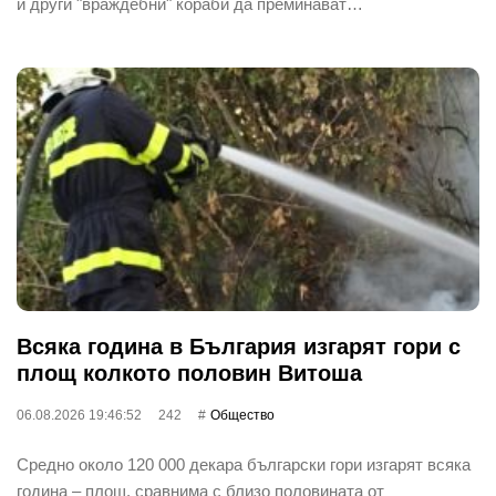
и други "враждебни" кораби да преминават…
Всяка година в България изгарят гори с
площ колкото половин Витоша
06.08.2026 19:46:52
242
Общество
Средно около 120 000 декара български гори изгарят всяка
година – площ, сравнима с близо половината от