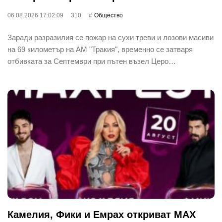
06.08.2026 17:02:09
310
Общество
Заради разразилия се пожар на сухи треви и лозови масиви
на 69 километър на АМ "Тракия", временно се затваря
отбивката за Септември при пътен възел Церо…
Камелия, Фики и Емрах откриват MAX