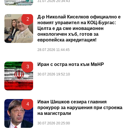
31.07.2026 20:34:43
Д-р Николай Киселков официално е
2
новият управител на КОЦ-Бургас:
Целта е да сме иновационен
онкологичен хъб, готов за
европейска акредитация!
28.07.2026 11:44:45
Иран с остра нота към МвНР
3
30.07.2026 19:52:10
Иван Шишков сезира главния
4
прокурор за нарушения при строежа
на магистрали
30.07.2026 20:25:00