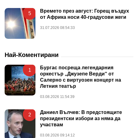
Времето през август: Горещ въздух
5
от Африка носи 40-градусови жеги
31.07.2026 08:54:33
Най-Коментирани
Бургас посреща легендарния
1
оркестър „Джузепе Верди“ от
Салерно с виртуозен концерт на
Летния театър
03.08.2026 11:54:39
Даниел Вълчев: В предстоящите
2
президентски избори аз няма да
участвам
03.08.2026 09:14:12