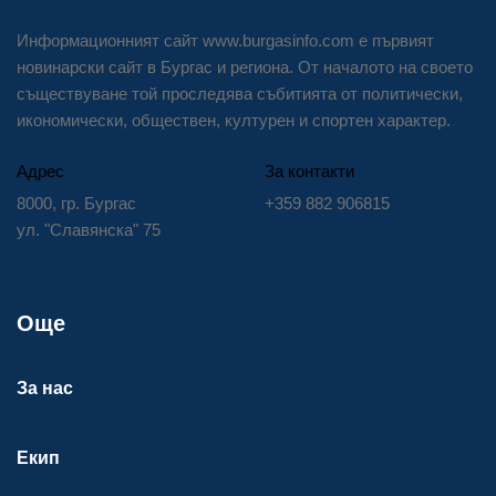
Информационният сайт www.burgasinfo.com е първият
новинарски сайт в Бургас и региона. От началото на своето
съществуване той проследява събитията от политически,
икономически, обществен, културен и спортен характер.
Адрес
За контакти
8000, гр. Бургас
+359 882 906815
ул. "Славянска" 75
Още
За нас
Екип