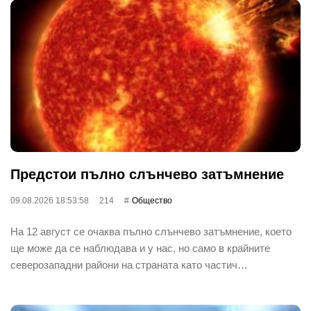
Предстои пълно слънчево затъмнение
09.08.2026 18:53:58
214
Общество
На 12 август се очаква пълно слънчево затъмнение, което
ще може да се наблюдава и у нас, но само в крайните
северозападни райони на страната като частич…