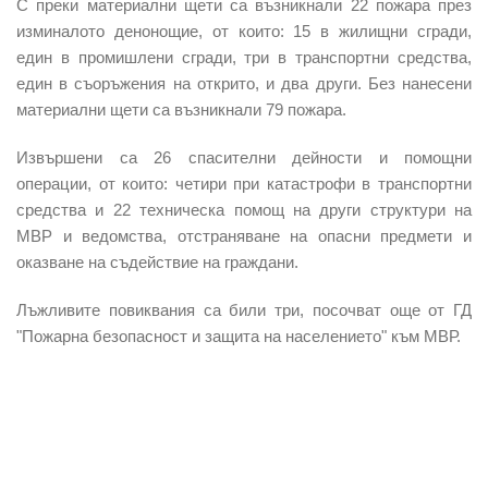
С преки материални щети са възникнали
22 пожара
през
изминалото денонощие, от които: 15 в жилищни сгради,
един в промишлени сгради, три в транспортни средства,
един в съоръжения на открито, и два други. Без нанесени
материални щети са възникнали 79 пожара.
И
звършени са 26 спасителни дейности
и помощни
операции, от които: четири при катастрофи в транспортни
средства и 22 техническа помощ на други структури на
МВР и ведомства, отстраняване на опасни предмети и
оказване на съдействие на граждани.
Лъжливите повиквания са били три, посочват още от ГД
"Пожарна безопасност и защита на населението" към МВР.