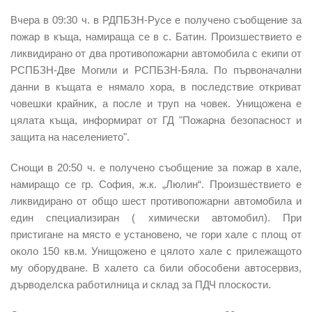
Вчера в 09:30 ч. в РДПБЗН-Русе е
получено съобщение за
пожар в къща,
намираща се в с. Батин. Произшествието е
ликвидирано от два противопожарни автомобила с екипи от
РСПБЗН-Две Могили и РСПБЗН-Бяла. По първоначални
данни в къщата е нямало хора, в последствие откриват
човешки крайник, а после и труп на човек. Унищожена е
цялата къща, информират от ГД "Пожарна безопасност и
защита на населението".
Снощи в 20:50 ч.
е получено съобщение за пожар в хале,
намиращо се гр. София, ж.к. „Люлин“. Произшествието е
ликвидирано от общо шест противопожарни автомобила и
един специализиран ( химически автомобил). При
пристигане на място е установено, че гори хале с площ от
около 150 кв.м. Унищожено е цялото хале с прилежащото
му оборудване. В халето са били обособени автосервиз,
дърводелска работилница и склад за ПДЧ плоскости.