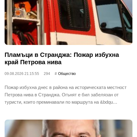
Пламъци в Странджа: Пожар избухна
край Петрова нива
09.08.2026 21:15:55
294
Общество
Пожар избухна днес в района на историческата местност
Петрова нива в Странджа. Огънят е бил забелязан от
туристи, които преминавали по маршрута на &bdqu…