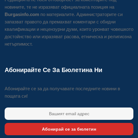
новините, те не изразяват официалната позиция на
Burgasinfo.com
по материалите. Администраторите си
запазват правото да премахват коментари с обидни
квалификации и нецензурни думи, които уронват човешкото
достойнство или изразяват расова, етническа и религиозна
нетърпимост.
Абонирайте Се За Бюлетина Ни
Абонирайте се за да получавате последните новини в
пощата си!
Абонирай се за бюлетин