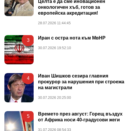
Целта е да сме иновационен
онкологичен хъб, готов за
европейска акредитация!
28.07.2026 11:44:45
Иран с остра нота към МвНР
3
30.07.2026 19:52:10
Иван Шишков сезира главния
4
прокурор за нарушения при строежа
на магистрали
30.07.2026 20:25:00
Времето през август: Горещ въздух
5
от Африка носи 40-градусови жеги
31.07.2026 08:54:33