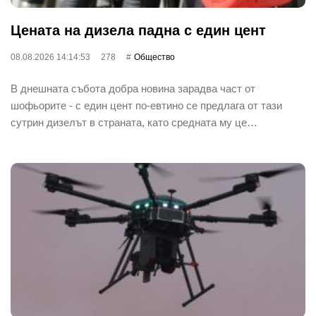
Цената на дизела падна с един цент
08.08.2026 14:14:53
278
Общество
В днешната събота добра новина зарадва част от
шофьорите - с един цент по-евтино се предлага от тази
сутрин дизелът в страната, като средната му це…