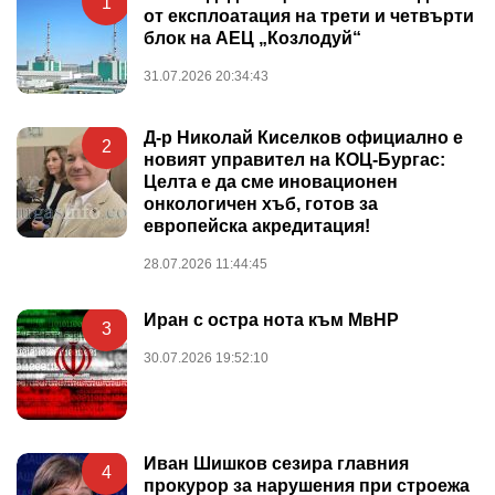
1
от експлоатация на трети и четвърти
блок на АЕЦ „Козлодуй“
31.07.2026 20:34:43
Д-р Николай Киселков официално е
2
новият управител на КОЦ-Бургас:
Целта е да сме иновационен
онкологичен хъб, готов за
европейска акредитация!
28.07.2026 11:44:45
Иран с остра нота към МвНР
3
30.07.2026 19:52:10
Иван Шишков сезира главния
4
прокурор за нарушения при строежа