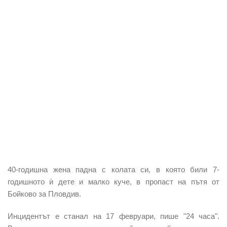
40-годишна жена падна с колата си,
в която били
7-
годишното ѝ дете и малко куче, в пропаст
на пътя от
Бойково за Пловдив.
Инцидентът е станал на 17 февруари, пише "24 часа".