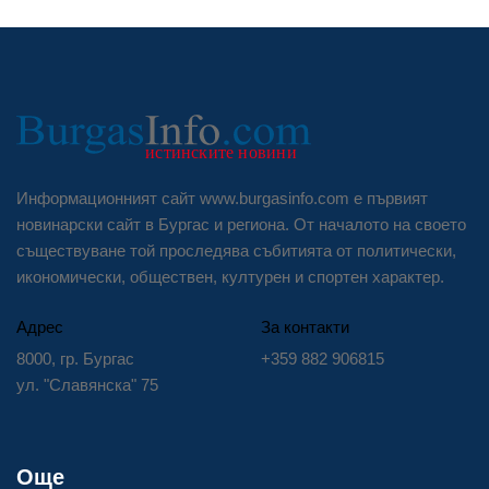
Информационният сайт www.burgasinfo.com е първият
новинарски сайт в Бургас и региона. От началото на своето
съществуване той проследява събитията от политически,
икономически, обществен, културен и спортен характер.
Адрес
За контакти
8000, гр. Бургас
+359 882 906815
ул. "Славянска" 75
Още