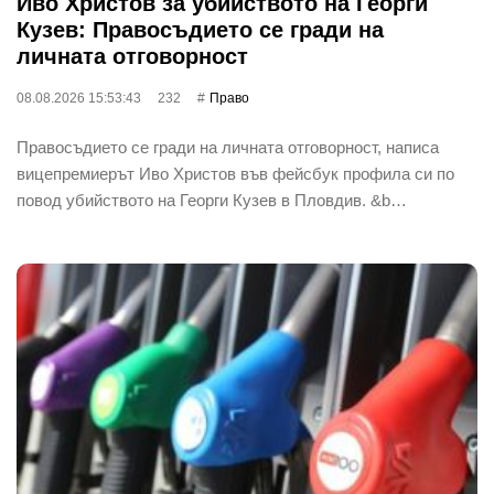
Иво Христов за убийството на Георги
Кузев: Правосъдието се гради на
личната отговорност
08.08.2026 15:53:43
232
Право
Правосъдието се гради на личната отговорност, написа
вицепремиерът Иво Христов във фейсбук профила си по
повод убийството на Георги Кузев в Пловдив. &b…