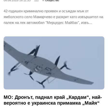
08.08.2026 18:11:35
111
Общество
42-годишен криминално проявен и осъждан мъж от
ямболското село Мамарчево е разкрит като извършител на
палеж на лек автомобил "Мерцедес Майбах", извъ…
МО: Дронът, паднал край „Кардам“, най-
вероятно е украинска примамка „Майя“