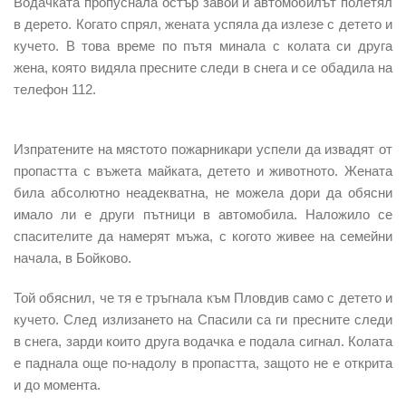
Водачката пропуснала остър завой и автомобилът полетял
в дерето. Когато спрял, жената успяла да излезе с детето и
кучето. В това време по пътя минала с колата си друга
жена, която видяла пресните следи в снега и се обадила на
телефон 112.
Изпратените на мястото пожарникари
успели да извадят от
пропастта с въжета майката, детето и животното.
Жената
била абсолютно неадекватна, не можела дори да обясни
имало ли е други пътници в автомобила. Наложило се
спасителите да намерят мъжа, с когото живее на семейни
начала, в Бойково.
Той обяснил, че тя е тръгнала към Пловдив
само с детето и
кучето.
След излизането на Спасили са ги пресните следи
в снега, зарди които друга водачка е подала сигнал. Колата
е паднала още
по-надолу в пропастта, защото не е открита
и до момента.