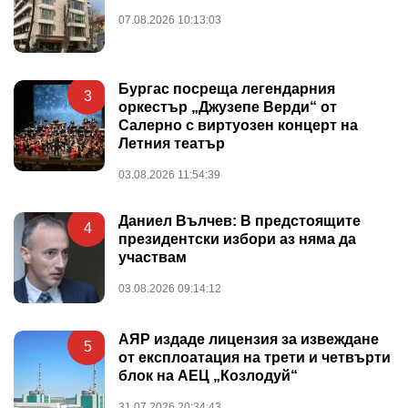
07.08.2026 10:13:03
Бургас посреща легендарния
3
оркестър „Джузепе Верди“ от
Салерно с виртуозен концерт на
Летния театър
03.08.2026 11:54:39
Даниел Вълчев: В предстоящите
4
президентски избори аз няма да
участвам
03.08.2026 09:14:12
АЯР издаде лицензия за извеждане
5
от експлоатация на трети и четвърти
блок на АЕЦ „Козлодуй“
31.07.2026 20:34:43