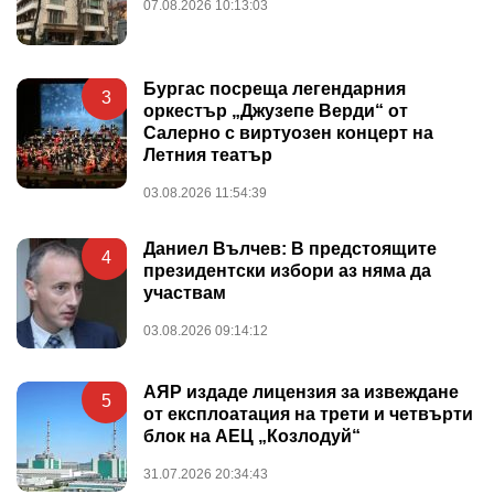
07.08.2026 10:13:03
Бургас посреща легендарния
3
оркестър „Джузепе Верди“ от
Салерно с виртуозен концерт на
Летния театър
03.08.2026 11:54:39
Даниел Вълчев: В предстоящите
4
президентски избори аз няма да
участвам
03.08.2026 09:14:12
АЯР издаде лицензия за извеждане
5
от експлоатация на трети и четвърти
блок на АЕЦ „Козлодуй“
31.07.2026 20:34:43