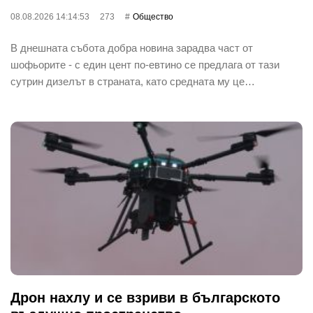
08.08.2026 14:14:53
273
Общество
В днешната събота добра новина зарадва част от
шофьорите - с един цент по-евтино се предлага от тази
сутрин дизелът в страната, като средната му це…
Дрон нахлу и се взриви в българското