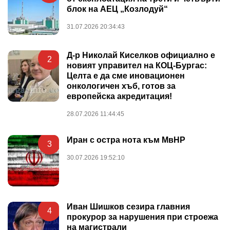
блок на АЕЦ „Козлодуй“
31.07.2026 20:34:43
Д-р Николай Киселков официално е
2
новият управител на КОЦ-Бургас:
Целта е да сме иновационен
онкологичен хъб, готов за
европейска акредитация!
28.07.2026 11:44:45
Иран с остра нота към МвНР
3
30.07.2026 19:52:10
Иван Шишков сезира главния
4
прокурор за нарушения при строежа
на магистрали