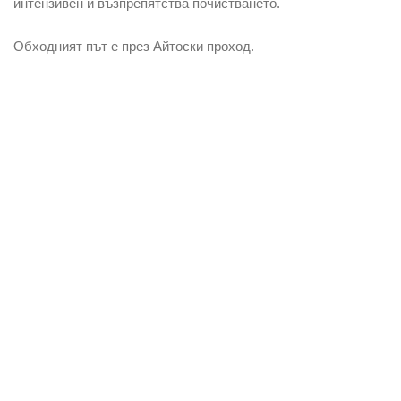
интензивен и възпрепятства почистването.
Обходният път е през Айтоски проход.