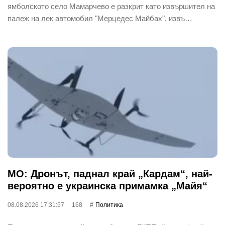
ямболското село Мамарчево е разкрит като извършител на
палеж на лек автомобил "Мерцедес Майбах", извъ…
МО: Дронът, паднал край „Кардам“, най-
вероятно е украинска примамка „Майя“
08.08.2026 17:31:57
168
Политика