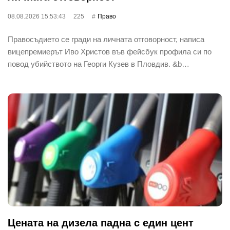
08.08.2026 15:53:43
225
Право
Правосъдието се гради на личната отговорност, написа
вицепремиерът Иво Христов във фейсбук профила си по
повод убийството на Георги Кузев в Пловдив. &b…
Цената на дизела падна с един цент