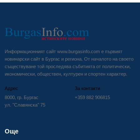
Информационният сайт www.burgasinfo.com е първият
новинарски сайт в Бургас и региона. От началото на своето
съществуване той проследява събитията от политически,
икономически, обществен, културен и спортен характер.
Адрес
За контакти
8000, гр. Бургас
+359 882 906815
ул. "Славянска" 75
Още