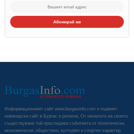
Абонирай ме
Информационният сайт www.burgasinfo.com е първият
новинарски сайт в Бургас и региона. От началото на своето
съществуване той проследява събитията от политически,
икономически, обществен, културен и спортен характер.