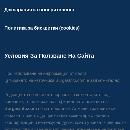
Декларация за поверителност
Политика за бисквитки (cookies)
Условия За Ползване На Сайта
При използване на информация от сайта,
цитирането на източника BurgasInfo.com е задължително!
Редакцията не носи отговорност за коментарите под
новините, те не изразяват официалната позиция на
Burgasinfo.com
по материалите. Администраторите си
запазват правото да премахват коментари с обидни
квалификации и нецензурни думи, които уронват човешкото
достойнство или изразяват расова, етническа и религиозна