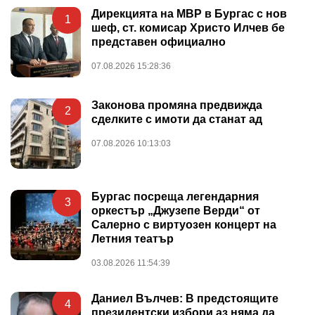
Дирекцията на МВР в Бургас с нов
1
шеф, ст. комисар Христо Илчев бе
представен официално
07.08.2026 15:28:36
Законова промяна предвижда
2
сделките с имоти да станат ад
07.08.2026 10:13:03
Бургас посреща легендарния
3
оркестър „Джузепе Верди“ от
Салерно с виртуозен концерт на
Летния театър
03.08.2026 11:54:39
Даниел Вълчев: В предстоящите
4
президентски избори аз няма да