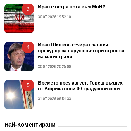
Иран с остра нота към МвНР
3
30.07.2026 19:52:10
Иван Шишков сезира главния
4
прокурор за нарушения при строежа
на магистрали
30.07.2026 20:25:00
Времето през август: Горещ въздух
5
от Африка носи 40-градусови жеги
31.07.2026 08:54:33
Най-Коментирани