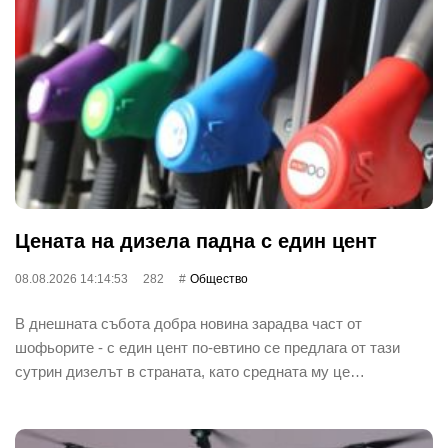
Цената на дизела падна с един цент
08.08.2026 14:14:53
282
Общество
В днешната събота добра новина зарадва част от
шофьорите - с един цент по-евтино се предлага от тази
сутрин дизелът в страната, като средната му це…