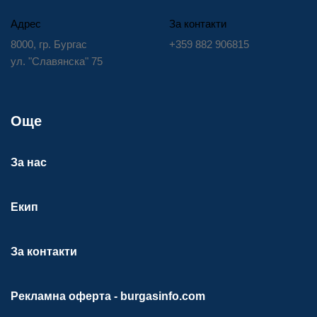
Адрес
За контакти
8000, гр. Бургас
+359 882 906815
ул. "Славянска" 75
Още
За нас
Екип
За контакти
Рекламна оферта - burgasinfo.com