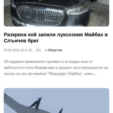
Разкриха кой запали луксозния Майбах в
Слънчев бряг
08.08.2026 18:11:35
181
Общество
42-годишен криминално проявен и осъждан мъж от
ямболското село Мамарчево е разкрит като извършител на
палеж на лек автомобил "Мерцедес Майбах", извъ…