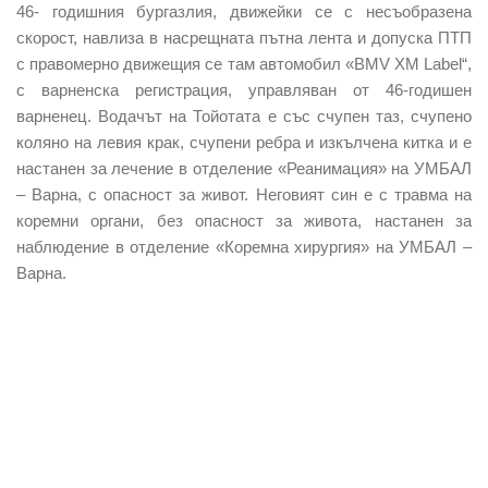
46- годишния бургазлия, движейки се с несъобразена
скорост, навлиза в насрещната пътна лента и допуска ПТП
с правомерно движещия се там автомобил «
BMV
ХМ
Label
“
,
с
варненска
регистрация, управляван от 46-годишен
варненец. Водачът на Тойотата е със счупен таз, счупено
коляно на левия крак, счупени ребра и изкълчена китка и е
настанен за лечение в отделение «Реанимация» на УМБАЛ
– Варна, с опасност за живот. Неговият син е с травма на
коремни органи, без опасност за живота, настанен за
наблюдение в отделение «Коремна хирургия» на УМБАЛ –
Варна.