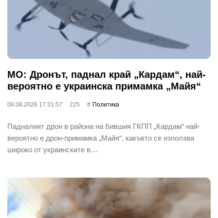
МО: Дронът, паднал край „Кардам“, най-
вероятно е украинска примамка „Майя“
08.08.2026 17:31:57
225
Политика
Падналият дрон в района на бившия ГКПП „Кардам“ най-
вероятно е дрон-примамка „Майя“, какъвто се използва
широко от украинските в…