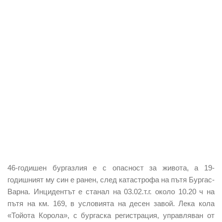
46-годишен бургазлия е с опасност за живота, а 19-
годишният му син е ранен, след катастрофа на пътя Бургас-
Варна. Инцидентът е станал на 03.02.т.г. около 10.20 ч на
пътя на км. 169, в условията на десен завой. Лека кола
«Тойота Корола», с бургаска регистрация, управляван от