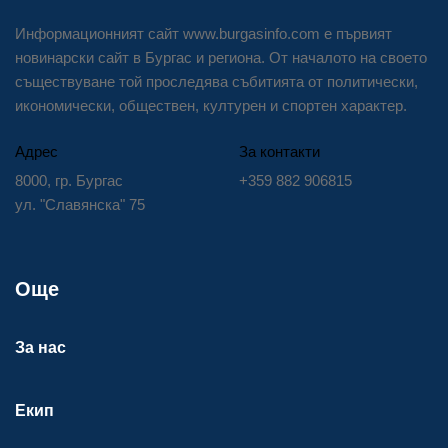
Информационният сайт www.burgasinfo.com е първият
новинарски сайт в Бургас и региона. От началото на своето
съществуване той проследява събитията от политически,
икономически, обществен, културен и спортен характер.
Адрес
За контакти
8000, гр. Бургас
+359 882 906815
ул. "Славянска" 75
Още
За нас
Екип