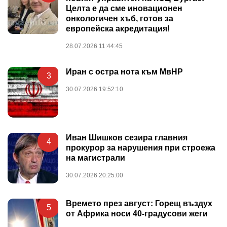
Целта е да сме иновационен
онкологичен хъб, готов за
европейска акредитация!
28.07.2026 11:44:45
Иран с остра нота към МвНР
3
30.07.2026 19:52:10
Иван Шишков сезира главния
4
прокурор за нарушения при строежа
на магистрали
30.07.2026 20:25:00
Времето през август: Горещ въздух
5
от Африка носи 40-градусови жеги