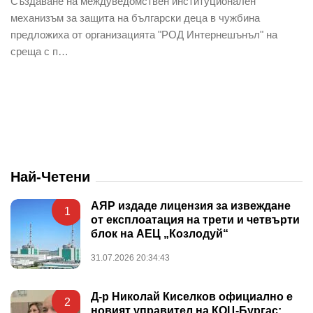
Създаване на междуведомствен институционален
механизъм за защита на български деца в чужбина
предложиха от организацията "РОД Интернешънъл" на
среща с п…
Най-Четени
АЯР издаде лицензия за извеждане
1
от експлоатация на трети и четвърти
блок на АЕЦ „Козлодуй“
31.07.2026 20:34:43
Д-р Николай Киселков официално е
2
новият управител на КОЦ-Бургас: