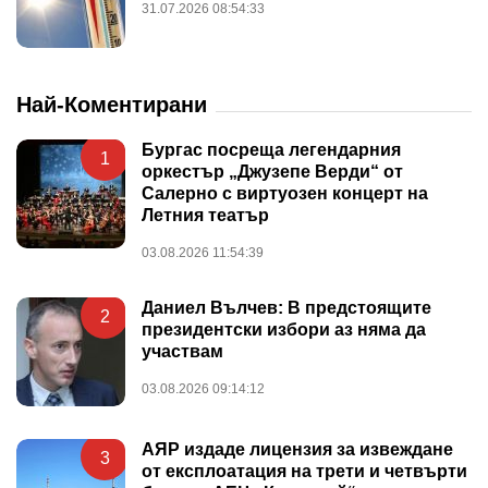
31.07.2026 08:54:33
Най-Коментирани
Бургас посреща легендарния
1
оркестър „Джузепе Верди“ от
Салерно с виртуозен концерт на
Летния театър
03.08.2026 11:54:39
Даниел Вълчев: В предстоящите
2
президентски избори аз няма да
участвам
03.08.2026 09:14:12
АЯР издаде лицензия за извеждане
3
от експлоатация на трети и четвърти