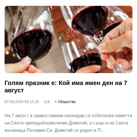
Голям празник е: Кой има имен ден на 7
август
07.08.2026 09:15:16
216
Общество
На 7 август в православния календар се отбелязва паметта
на Свети преподобномъченик Дометий, а също и на Света
мъченица Потамия.Св. Дометий се родил в П…