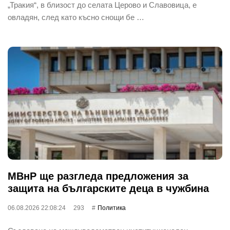
„Тракия“, в близост до селата Церово и Славовица, е
овладян, след като късно снощи бе …
МВнР ще разгледа предложения за
защита на българските деца в чужбина
06.08.2026 22:08:24
293
Политика