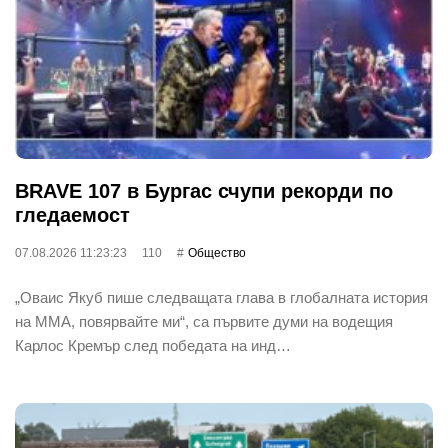
BRAVE 107 в Бургас счупи рекорди по
гледаемост
07.08.2026 11:23:23
110
Общество
„Оваис Якуб пише следващата глава в глобалната история
на ММА, повярвайте ми“, са първите думи на водещия
Карлос Кремър след победата на инд…