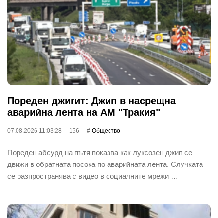
Пореден джигит: Джип в насрещна
аварийна лента на АМ "Тракия"
07.08.2026 11:03:28
156
Общество
Пореден абсурд на пътя показва как луксозен джип се
движи в обратната посока по аварийната лента. Случката
се разпространява с видео в социалните мрежи …