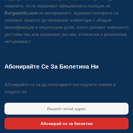
новините, те не изразяват официалната позиция на
Burgasinfo.com
по материалите. Администраторите си
запазват правото да премахват коментари с обидни
квалификации и нецензурни думи, които уронват човешкото
достойнство или изразяват расова, етническа и религиозна
нетърпимост.
Абонирайте Се За Бюлетина Ни
Абонирайте се за да получавате последните новини в
пощата си!
Абонирай се за бюлетин