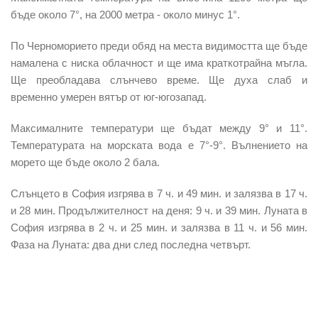
бъде около 7°, на 2000 метра - около минус 1°.
По Черноморието преди обяд
на места видимостта ще бъде
намалена с ниска облачност и ще има краткотрайна мъгла.
Ще преобладава слънчево време. Ще духа слаб и
временно умерен вятър от юг-югозапад.
Максималните температури ще бъдат между 9° и 11°.
Температурата на морската вода е 7°-9°. Вълнението на
морето ще бъде около 2 бала.
Слънцето в София изгрява в 7 ч. и 49 мин. и залязва в 17 ч.
и 28 мин. Продължителност на деня: 9 ч. и 39 мин. Луната в
София изгрява в 2 ч. и 25 мин. и залязва в 11 ч. и 56 мин.
Фаза на Луната: два дни след последна четвърт.