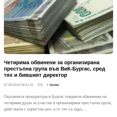
Четирима обвинени за организирана
престъпна група във ВиК-Бургас, сред
тях и бившият директор
07.08.2026 09:51:32
255
Крими
Окръжната прокуратура в Бургас повдигна обвинения на
четирима души за участие в организирана престъпна група,
действала с користна цел, а от тях са задъ…