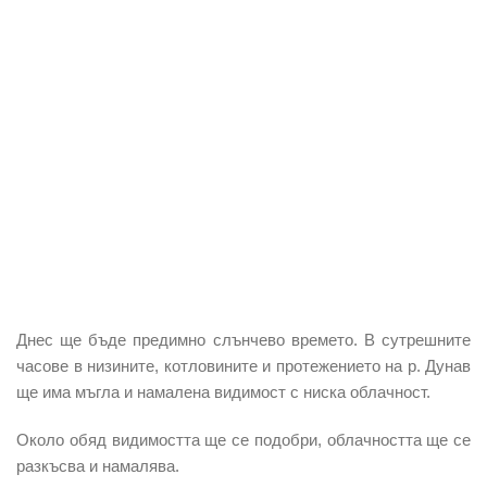
Днес ще бъде предимно слънчево времето. В сутрешните
часове в низините, котловините и протежението на р. Дунав
ще има мъгла и намалена видимост с ниска облачност.
Около обяд
видимостта ще се подобри, облачността ще се
разкъсва и намалява.