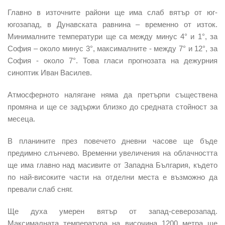
Главно в източните райони ще има слаб вятър от юг-
югозапад, в Дунавската равнина – временно от изток.
Минималните температури ще са между минус 4° и 1°, за
София – около минус 3°, максималните - между 7° и 12°, за
София - около 7°. Това гласи прогнозата на дежурния
синоптик Иван Василев.
Атмосферното налягане
няма да претърпи съществена
промяна и ще се задържи близко до средната стойност за
месеца.
В планините през повечето дневни часове
ще бъде
предимно слънчево. Временни увеличения на облачността
ще има главно над масивите от Западна България, където
по най-високите части на отделни места е възможно да
превали слаб сняг.
Ще духа умерен вятър от запад-северозапад.
Максималната температура на височина 1200 метра ще