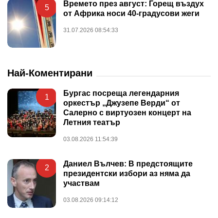
Времето през август: Горещ въздух
5
от Африка носи 40-градусови жеги
31.07.2026 08:54:33
Най-Коментирани
Бургас посреща легендарния
1
оркестър „Джузепе Верди“ от
Салерно с виртуозен концерт на
Летния театър
03.08.2026 11:54:39
Даниел Вълчев: В предстоящите
2
президентски избори аз няма да
участвам
03.08.2026 09:14:12