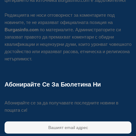
цитирането на източника BurgasInfo.com е задължително!
Редакцията не носи отговорност за коментарите под
новините, те не изразяват официалната позиция на
Burgasinfo.com
по материалите. Администраторите си
запазват правото да премахват коментари с обидни
квалификации и нецензурни думи, които уронват човешкото
достойнство или изразяват расова, етническа и религиозна
нетърпимост.
Абонирайте Се За Бюлетина Ни
Абонирайте се за да получавате последните новини в
пощата си!