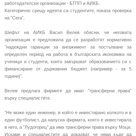
работодателски организации - БТПП и АИКБ.
Категорично срещу идеята са студентите, показа проверка
на "Сега".
Шефът на АИКБ Васил Велев обясни, че неговата
организация е предложила да се разработят нормативно
"надеждни гаранции за ангажимент за постъпване за
определен период на работа в българската икономика на
ученици и студенти, които завършват образованието си с
финансиране от държавния бюджет (например - за 5
години)".
Велев предлага фирмите да имат "трансферни права"
върху специалистите.
"Не може един инженер, в който е инвестирано колкото и в
един футболист, да напуска фирмата, която е инвестирала
в него, а "Лудогорец" да има трансферни права върху Моци.
Искаме и специалистите да доказват, че няма къде да