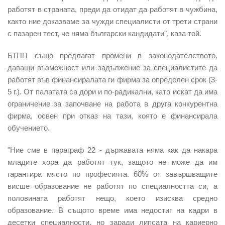
работят в страната, преди да отидат да работят в чужбина,
както ние доказваме за чужди специалисти от трети страни
с пазарен тест, че няма български кандидати", каза той.
БТПП също предлагат промени в законодателството,
даващи възможност или задължение за специалистите да
работят във финансиралата ги фирма за определен срок (3-
5 г.). От палатата са дори и по-радикални, като искат да има
ограничение за започване на работа в друга конкурентна
фирма, освен при отказ на тази, която е финансирала
обучението.
"Ние сме в параграф 22 - държавата няма как да накара
младите хора да работят тук, защото не може да им
гарантира място по професията. 60% от завършващите
висше образование не работят по специалността си, а
половината работят нещо, което изисква средно
образование. В същото време има недостиг на кадри в
десетки специалности, но заради липсата на кариерно