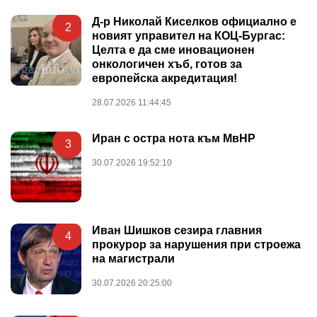
Д-р Николай Киселков официално е
2
новият управител на КОЦ-Бургас:
Целта е да сме иновационен
онкологичен хъб, готов за
европейска акредитация!
28.07.2026 11:44:45
Иран с остра нота към МвНР
3
30.07.2026 19:52:10
Иван Шишков сезира главния
4
прокурор за нарушения при строежа
на магистрали
30.07.2026 20:25:00