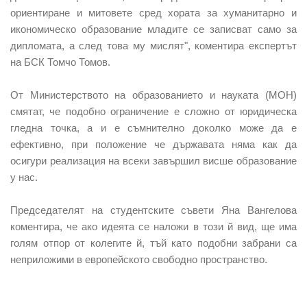
ориентиране и митовете сред хората за хуманитарно и
икономическо образование младите се записват само за
дипломата, а след това му мислят", коментира експертът
на БСК Томчо Томов.
От Министерството на образованието и науката (МОН)
смятат, че подобно ограничение е сложно от юридическа
гледна точка, а и е съмнително доколко може да е
ефективно, при положение че държавата няма как да
осигури реализация на всеки завършил висше образование
у нас.
Председателят на студентските съвети Яна Вангелова
коментира, че ако идеята се наложи в този й вид, ще има
голям отпор от колегите й, тъй като подобни забрани са
неприложими в европейското свободно пространство.