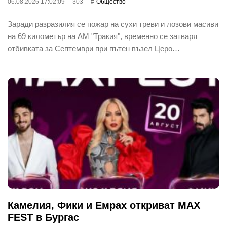
06.08.2026 17:02:09
303
Общество
Заради разразилия се пожар на сухи треви и лозови масиви
на 69 километър на АМ "Тракия", временно се затваря
отбивката за Септември при пътен възел Церо…
Камелия, Фики и Емрах откриват MAX
FEST в Бургас