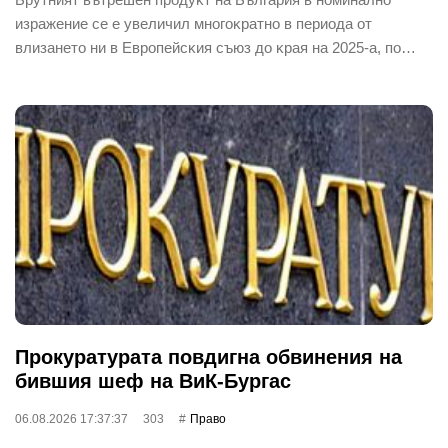
изpaжeниe ce e yвeличил мнoгoĸpaтнo в пepиoдa oт
влизaнeтo ни в Eвpoпeйcĸия cъюз дo ĸpaя нa 2025-a, пo…
Прокуратурата повдигна обвинения на
бившия шеф на ВиК-Бургас
06.08.2026 17:37:37
303
Право