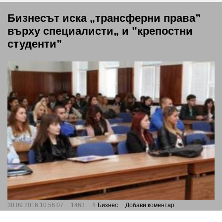
Бизнесът иска „трансферни права”
върху специалисти„ и ”крепостни
студенти”
30.09.2016 10:56:07
1463
Бизнес
Добави коментар