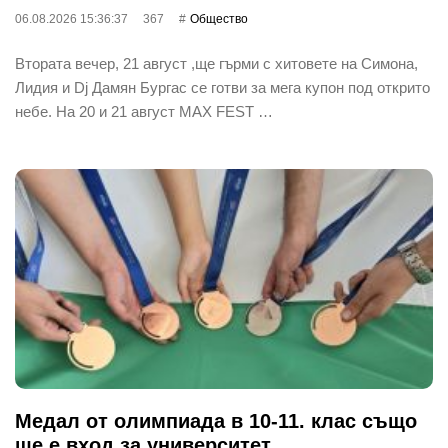
06.08.2026 15:36:37
367
Общество
Втората вечер, 21 август ,ще гърми с хитовете на Симона,
Лидия и Dj Дамян Бургас се готви за мега купон под открито
небе. На 20 и 21 август MAX FEST …
Медал от олимпиада в 10-11. клас също
ще е вход за университет