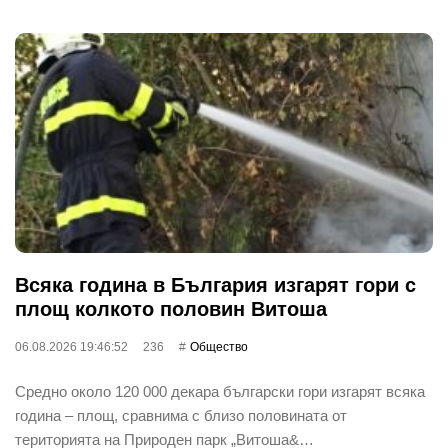
Всяка година в България изгарят гори с
площ колкото половин Витоша
06.08.2026 19:46:52
236
Общество
Средно около 120 000 декара български гори изгарят всяка
година – площ, сравнима с близо половината от
територията на Природен парк „Витоша&…