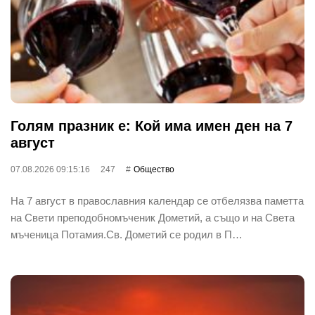
Голям празник е: Кой има имен ден на 7
август
07.08.2026 09:15:16
247
Общество
На 7 август в православния календар се отбелязва паметта
на Свети преподобномъченик Дометий, а също и на Света
мъченица Потамия.Св. Дометий се родил в П…