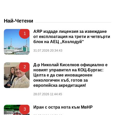
Най-Четени
АЯР издаде лицензия за извеждане
1
от експлоатация на трети и четвърти
блок на АЕЦ „Козлодуй“
31.07.2026 20:34:43
Д-р Николай Киселков официално е
2
новият управител на КОЦ-Бургас:
Целта е да сме иновационен
онкологичен хъб, готов за
европейска акредитация!
28.07.2026 11:44:45
Иран с остра нота към МвНР
3