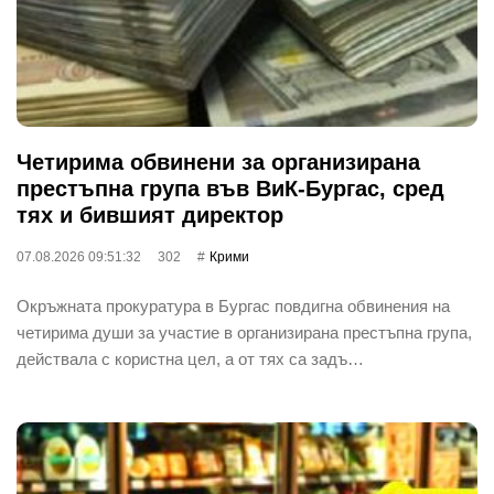
Четирима обвинени за организирана
престъпна група във ВиК-Бургас, сред
тях и бившият директор
07.08.2026 09:51:32
302
Крими
Окръжната прокуратура в Бургас повдигна обвинения на
четирима души за участие в организирана престъпна група,
действала с користна цел, а от тях са задъ…