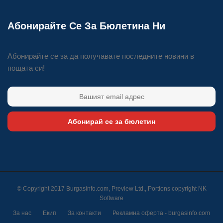
Абонирайте Се За Бюлетина Ни
Абонирайте се за да получавате последните новини в
пощата си!
Абонирай се за бюлетин
© Copyright 2017 Burgasinfo.com, Preview Ltd., Portions copyright
NK
Software
За нас
Екип
За контакти
Рекламна оферта - burgasinfo.com