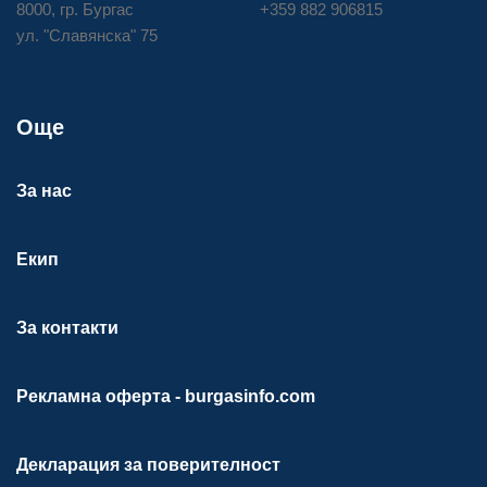
8000, гр. Бургас
+359 882 906815
ул. "Славянска" 75
Още
За нас
Екип
За контакти
Рекламна оферта - burgasinfo.com
Декларация за поверителност