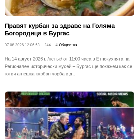
Правят курбан за здраве на Голяма
Богородица в Бургас
07.08.2026 12:06:53
244
Общество
На 14 август 2026 г. /петък/ от 11:00 часа в Етнокухнята на
Регионален исторически мусей – Бургас ще покажем как се
готви агнешка курбан чорба в д…