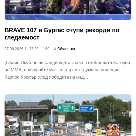
BRAVE 107 в Бургас счупи рекорди по
гледаемост
07.08.2026 11:23:23
180
Общество
„Оваис Якуб пише следващата глава в глобалната история
на ММА, повярвайте ми“, са първите думи на водещия
Карлос Кремър след победата на инд…