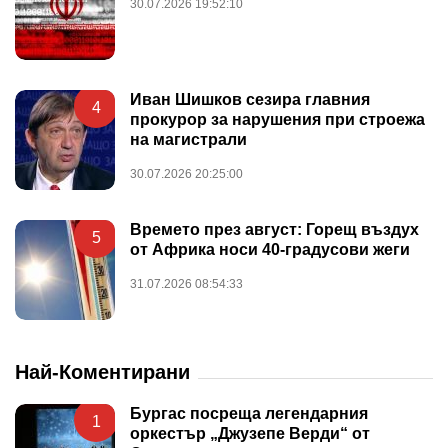
30.07.2026 19:52:10
Иван Шишков сезира главния
4
прокурор за нарушения при строежа
на магистрали
30.07.2026 20:25:00
Времето през август: Горещ въздух
5
от Африка носи 40-градусови жеги
31.07.2026 08:54:33
Най-Коментирани
Бургас посреща легендарния
1
оркестър „Джузепе Верди“ от