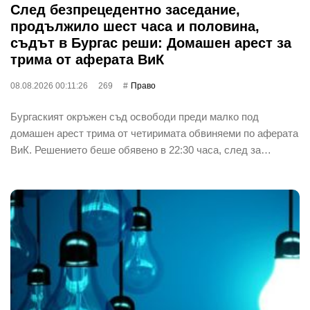
След безпрецедентно заседание,
продължило шест часа и половина,
съдът в Бургас реши: Домашен арест за
трима от аферата ВиК
08.08.2026 00:11:26
269
Право
Бургаският окръжен съд освободи преди малко под
домашен арест трима от четиримата обвиняеми по аферата
ВиК. Решението беше обявено в 22:30 часа, след за…