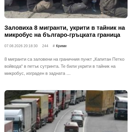
Заловиха 8 мигранти, укрити в тайник на
микробус на българо-гръцката граница
07.08.2026 20:18:30
244
Крими
8 мигранти са заловени на граничния пункт „Капитан Петко
войвода“ в петък сутринта. Те били укрити в тайник на
микробус, изграден в задната …