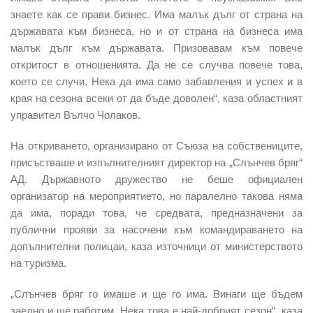
знаете как се прави бизнес. Има малък дълг от страна на
държавата към бизнеса, но и от страна на бизнеса има
малък дълг към държавата. Призовавам към повече
откритост в отношенията. Да не се случва повече това,
което се случи. Нека да има само забавления и успех и в
края на сезона всеки от да бъде доволен“, каза областният
управител Вълчо Чолаков.
На откриването, организирано от Съюза на собствениците,
присъстваше и изпълнителният директор на „Слънчев бряг“
АД. Държавното дружество не беше официален
организатор на мероприятието, но паралелно такова няма
да има, поради това, че средвата, предназначени за
публични прояви за насочени към командираването на
допълнителни полицаи, каза източници от министерството
на туризма.
„Слънчев бряг го имаше и ще го има. Винаги ще бъдем
заедно и ще работим. Нека това е най-добрият сезон“, каза