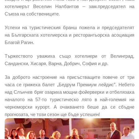
хотелиерът Веселин Налбантов – зам.председател на
Съюза на собствениците.
Успехи на туристическия бранш пожела и председателят
на Българската хотелиерска и ресторантьорска асоциация
Благой Рагин.
Тържеството уважиха също хотелиери от Велинград,
Сандански, Хисаря, Варна, Добрич, София и др.
За доброто настроение на присъстващите повече от три
часа се грижеха балет „Бедрум Премиум лейдис”. Небето
над Слънчев бряг озариха мощни фойерверки и отбелязаха
началото на 57-то туристическо лято в най-големия ни
черноморски курорт. А очакването беше да се сбъдне
прогнозата, че този сезон ще бъде успешен!