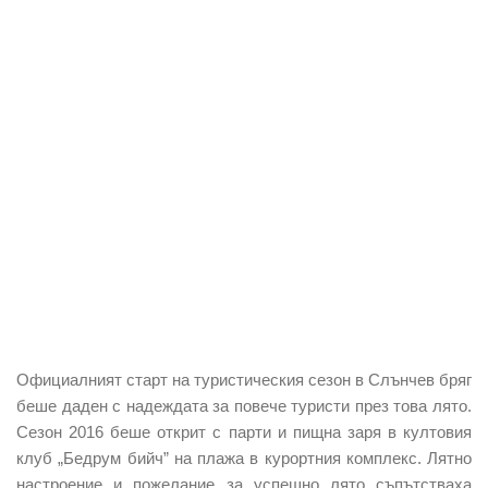
Официалният старт на туристическия сезон в Слънчев бряг
беше даден с надеждата за повече туристи през това лято.
Сезон 2016 беше открит с парти и пищна заря в култовия
клуб „Бедрум бийч” на плажа в курортния комплекс. Лятно
настроение и пожелание за успешно лято съпътстваха