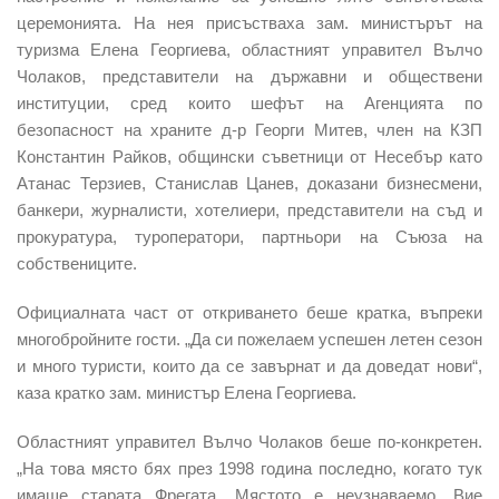
церемонията. На нея присъстваха зам. министърът на
туризма Елена Георгиева, областният управител Вълчо
Чолаков, представители на държавни и обществени
институции, сред които шефът на Агенцията по
безопасност на храните д-р Георги Митев, член на КЗП
Константин Райков, общински съветници от Несебър като
Атанас Терзиев, Станислав Цанев, доказани бизнесмени,
банкери, журналисти, хотелиери, представители на съд и
прокуратура, туроператори, партньори на Съюза на
собствениците.
Официалната част от откриването беше кратка, въпреки
многобройните гости. „Да си пожелаем успешен летен сезон
и много туристи, които да се завърнат и да доведат нови“,
каза кратко зам. министър Елена Георгиева.
Областният управител Вълчо Чолаков беше по-конкретен.
„На това място бях през 1998 година последно, когато тук
имаше старата Фрегата. Мястото е неузнаваемо. Вие