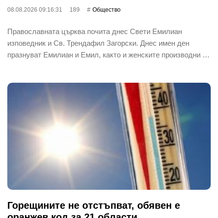
08.08.2026 09:16:31
189
Общество
Православната църква почита днес Свети Емилиан
изповедник и Св. Трендафил Загорски. Днес имен ден
празнуват Емилиан и Емил, както и женските производни …
Горещините не отстъпват, обявен е
оранжев код за 21 области