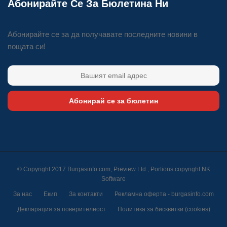
Абонирайте Се За Бюлетина Ни
Абонирайте се за да получавате последните новини в
пощата си!
Абонирай се за бюлетин
© Copyright 2017 Burgasinfo.com, Preview Ltd., Portions copyright
NK
Software
За нас
Екип
За контакти
Рекламна оферта - burgasinfo.com
Декларация за поверителност
Политика за бисквитки (cookies)