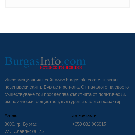
Информационният сайт www.burgasinfo.com е първият
новинарски сайт в Бургас и региона. От началото на своето
съществуване той проследява събитията от политически,
икономически, обществен, културен и спортен характер.
Адрес
За контакти
8000, гр. Бургас
+359 882 906815
ул. "Славянска" 75