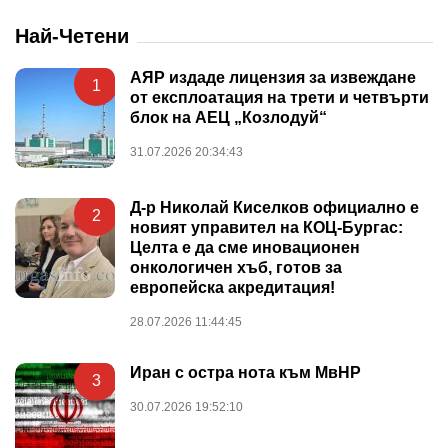
Най-Четени
АЯР издаде лицензия за извеждане
1
от експлоатация на трети и четвърти
блок на АЕЦ „Козлодуй“
31.07.2026 20:34:43
Д-р Николай Киселков официално е
2
новият управител на КОЦ-Бургас:
Целта е да сме иновационен
онкологичен хъб, готов за
европейска акредитация!
28.07.2026 11:44:45
Иран с остра нота към МвНР
3
30.07.2026 19:52:10