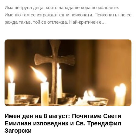
Имаше група деца, която нападаше хора по моловете.
Именно там се изграждат едни психопати. Психопатът не се
ражда такъв, той се отглежда. Най-критичен е…
Имен ден на 8 август: Почитаме Свети
Емилиан изповедник и Св. Трендафил
Загорски