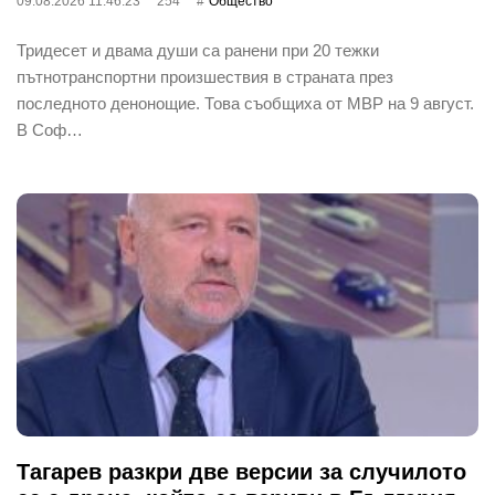
09.08.2026 11:46:23
254
Общество
Тридесет и двама души са ранени при 20 тежки
пътнотранспортни произшествия в страната през
последното денонощие. Това съобщиха от МВР на 9 август.
В Соф…
Тагарев разкри две версии за случилото