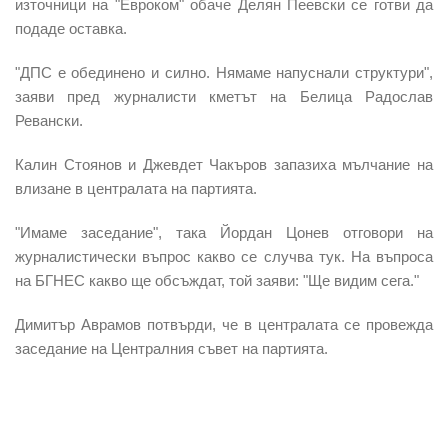
източници на "Евроком" обаче Делян Пеевски се готви да
подаде оставка.
"ДПС е обединено и силно. Нямаме напуснали структури",
заяви пред журналисти кметът на Белица Радослав
Ревански.
Калин Стоянов и Джевдет Чакъров запазиха мълчание на
влизане в централата на партията.
"Имаме заседание", така Йордан Цонев отговори на
журналистически въпрос какво се случва тук. На въпроса
на БГНЕС какво ще обсъждат, той заяви: "Ще видим сега."
Димитър Аврамов потвърди, че в централата се провежда
заседание на Централния съвет на партията.