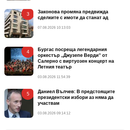
Законова промяна предвижда
3
сделките с имоти да станат ад
07.08.2026 10:13:03
Бургас посреща легендарния
4
оркестър „Джузепе Верди“ от
Салерно с виртуозен концерт на
Летния театър
03.08.2026 11:54:39
Даниел Вълчев: В предстоящите
5
президентски избори аз няма да
участвам
03.08.2026 09:14:12