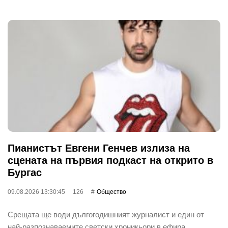
Пианистът Евгени Генчев излиза на
сцената на първия подкаст на открито в
Бургас
09.08.2026 13:30:45
126
Общество
Срещата ще води дългогодишният журналист и един от
най-разпознаваемите светски хроникьори в ефира