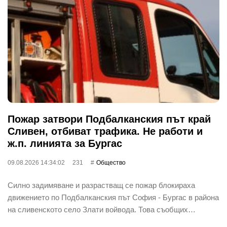
Пожар затвори Подбалканския път край
Сливен, отбиват трафика. Не работи и
ж.п. линията за Бургас
09.08.2026 14:34:02
231
Общество
Силно задимяване и разрастващ се пожар блокираха
движението по Подбалканския път София - Бургас в района
на сливенското село Злати войвода. Това съобщих…